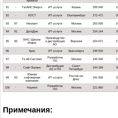
проекты
91
-
ТатАИСЭнерго
ИТ-услуги
Казань
299 540
1
92
-
ХОСТ
ИТ-услуги
Екатеринбург
272 472
3
93
97
Неолант
ИТ-услуги
Москва
263 000
2
94
91
ДатаДом
ИТ-услуги
Москва
254 144
3
Производство
SH!C (Школа-
95
95
и дистрибуция
Воронеж
254 071
2
Инфо)
АО
96
-
Крис
ИТ-услуги
Красноярск
248 934
2
Разработка
97
-
Ти Ай Системс
Москва
246 000
2
ПО
Дистрибуция
Санкт-
98
-
Софт Баланс
244 189
3
АО и ПО
Петербург
Южная
Ростов-на-
99
93
софтверная
ИТ-услуги
241 000
3
Дону
компания
Разработка
100
-
Наумен
Москва
221 860
2
ПО
Примечания: