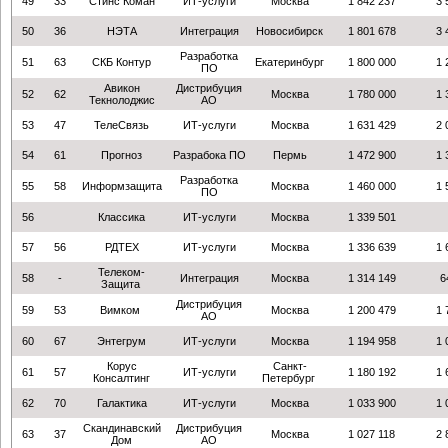
49
33
Стинс Коман
ИТ-услуги
Москва
1 842 237
3 
50
36
НЭТА
Интеграция
Новосибирск
1 801 678
3 
Разработка
51
63
СКБ Контур
Екатеринбург
1 800 000
1 
ПО
Авикон
Дистрибуция
52
62
Москва
1 780 000
1 
Текнолоджис
АО
53
47
ТелеСвязь
ИТ-услуги
Москва
1 631 429
2 
54
61
Прогноз
Разрабока ПО
Пермь
1 472 900
1 
Разработка
55
58
Информзащита
Москва
1 460 000
1 
ПО
56
Классика
ИТ-услуги
Москва
1 339 501
57
56
РДТЕХ
ИТ-услуги
Москва
1 336 639
1 
Телеком-
58
-
Интеграция
Москва
1 314 149
6
Защита
Дистрибуция
59
53
Вимком
Москва
1 200 479
1 
АО
60
67
Энтегрум
ИТ-услуги
Москва
1 194 958
1 
Корус
Санкт-
61
57
ИТ-услуги
1 180 192
1 
Консалтинг
Петербург
62
70
Галактика
ИТ-услуги
Москва
1 033 900
1 
Скандинавский
Дистрибуция
63
37
Москва
1 027 118
2 
Дом
АО