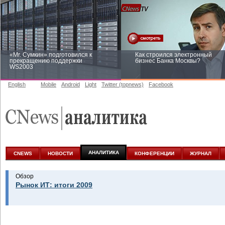
«Mr. Сумкин» подготовился к
Как строился электронный
прекращению поддержки
бизнес Банка Москвы?
WS2003
English
Mobile
Android
Light
Twitter (topnews)
Facebook
Заоблачная оптимизация: как
Рейтинг CNewsInfrastructure 20
Faberlic изменил подход к
приглашаем участвовать
аналитике
АНАЛИТИКА
CNEWS
НОВОСТИ
КОНФЕРЕНЦИИ
ЖУРНАЛ
Обзор
Рынок ИТ: итоги 2009