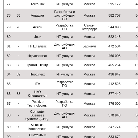
77
TerraLink
ИТ-услуги
Москва
595 172
4
Разработка и
78
85
Аладдин
дистрибуция
Москва
582 707
5
ПО
Разработка
Санкт-
79
78
Аскон
544 098
7
ПО
Петербург
80
-
Инэк
ИТ-услуги
Москва
522 143
9
Дистрибуция
81
-
НТЦ Галэкс
Барнаул
472 584
4
АО
82
-
Итранзишэн
ИТ-услуги
Москва
466 008
1
83
66
Гранит-Центр
ИТ-услуги
Москва
465 264
1 
84
89
Неофлекс
ИТ-услуги
Москва
436 947
4
Разработка
85
-
ITV
Москва
412 528
5
ПО
ЦКО
86
88
ИТ-услуги
Москва
377 440
4
Специалист
Positive
Разработка
87
-
Москва
376 000
2
Technologies
ПО
Computer
Дистрибуция
88
-
Business
Москва
370 948
3
АО
Systems (CBS)
МЦФЭР-
89
90
ИТ-услуги
Москва
347 774
3
Консалтинг
Системы и
90
-
ИТ-услуги
Москва
333 672
4