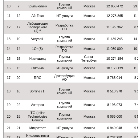
Группа
10
7
Компьюлинк
Москва
12 858 472
29
компаний
11
12
Ай-Теко
ИТ-услуги
Москва
12 278 865
11
Лаборатория
Разработка
12
17
Касперского
Москва
11 575 362
8 
ПО
(4)**
Группа
13
10
Verysell
Москва
11 439 245
14
компаний
Разработка
14
14
1C* (5)
Москва
11 050 000
10
ПО
Группа
Санкт-
15
15
Ниеншанц
10 274 184
9 
компаний
Петербург
16
13
Оптима
ИТ-услуги
Москва
10 158 139
11
Дистрибуция
17
20
RRC
Москва
8 765 014
8 
АО
Группа
18
16
Softline (1)
Москва
8 518 978
9 
компаний
Группа
19
22
Астерос
Москва
8 196 973
7 
компаний
ITG (Inline
Группа
20
18
Technologies
Москва
8 085 000
8 
компаний
Group)
21
21
Микротест
ИТ-услуги
Москва
6 940 048
9 
Инфосистемы
22
19
ИТ-услуги
Москва
6 732 250
8 