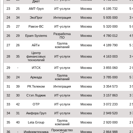
Джет
23
25
АМТ-Груп
ИТ-услуги
Москва
6 195 732
5 
24
34
ЭкоПрог
Интеграция
Москва
5 935 000
3 
25
27
Рамэк-ВС
ИТ-услуги
Москва
5 320 000
5 
Разработка
26
29
Epam Systems
Москва
4 780 012
4 
ПО
Группа
27
26
АйТи
Москва
4 189 790
5 
компаний
Центр
28
35
финансовых
ИТ-услуги
Москва
4 163 003
3 
технологий
29
-
ИТСК
ИТ-услуги
Москва
3 855 060
2 
Группа
30
24
Армада
Москва
3 785 000
5 
компаний
31
39
РК Телеком
Интеграция
Москва
3 354 573
3 
32
30
Стэп Лоджик
ИТ-услуги
Москва
3 157 863
3 
33
42
ОТР
ИТ-услуги
Москва
3 072 233
2 
34
31
Амфора Груп
ИТ-услуги
Москва
2 949 520
3 
Группа
35
40
Leta Group
Москва
2 920 000
2 
компаний
Производство
36
-
Информтехника
Москва
2 864 988
2 