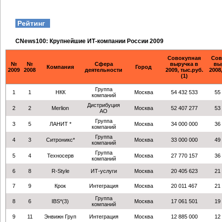
Рейтинг
CNews100: Крупнейшие ИТ-компании России 2009
Совокупная
Сов
№
№
Сфера
выручка в
вы
Компания
Город
2009
2008
деятельности
2009, тыс.руб.
2008
(1)
Группа
1
1
НКК
Москва
54 432 533
55
компаний
Дистрибуция
2
2
Merlion
Москва
52 407 277
53
АО
Группа
3
5
ЛАНИТ *
Москва
34 000 000
36
компаний
Группа
4
3
Ситроникс*
Москва
33 000 000
49
компаний
Группа
5
4
Техносерв
Москва
27 770 157
36
компаний
6
8
R-Style
ИТ-услуги
Москва
20 405 623
21
7
9
Крок
Интеграция
Москва
20 011 467
21
Группа
8
6
IBS*(3)
Москва
17 061 501
19
компаний
9
11
Энвижн Груп
Интеграция
Москва
12 885 000
12