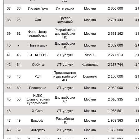
АО
37
38
Инлайн Груп
Интеграция
Москва
2 800 000
2 
Группа
38
28
Фан
Москва
2 791 444
4 
компаний
Разработка и
Форс-Центр
39
51
дистрибуция
Москва
2 351 162
1 
разработки
ПО
Дистрибуция
40
-
Новый диск
Москва
2 332 000
2 
ПО
41
45
ICL- КПО ВС
ИТ-услуги
Казань
2 277 913
2 
42
54
Орбита
ИТ-услуги
Краснодар
2 187 744
1 
Производство
43
48
РЕТ
и дистрибуция
Воронеж
2 180 000
2 
АО
44
60
Россервис
ИТ-услуги
Москва
2 062 000
1 
НИКС
Дистрибуция
45
50
Компьютерный
Москва
2 010 935
1 
АО
супермаркет
46
X-Com
ИТ-услуги
Москва
1 965 561
1 
Разработка
47
49
Диасофт
Москва
1 959 363
1 
ПО
48
52
Интертех
ИТ-услуги
Москва
1 863 000
1 