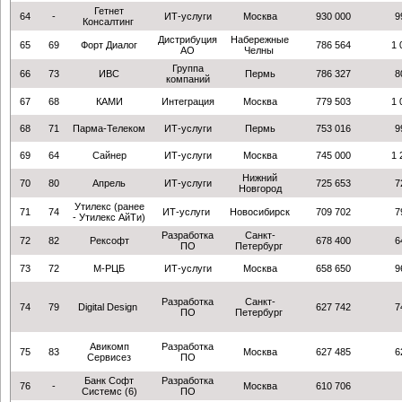
Гетнет
64
-
ИТ-услуги
Москва
930 000
9
Консалтинг
Дистрибуция
Набережные
65
69
Форт Диалог
786 564
1 
АО
Челны
Группа
66
73
ИВС
Пермь
786 327
8
компаний
67
68
КАМИ
Интеграция
Москва
779 503
1 
68
71
Парма-Телеком
ИТ-услуги
Пермь
753 016
9
69
64
Сайнер
ИТ-услуги
Москва
745 000
1 
Нижний
70
80
Апрель
ИТ-услуги
725 653
7
Новгород
Утилекс (ранее
71
74
ИТ-услуги
Новосибирск
709 702
7
- Утилекс АйТи)
Разработка
Санкт-
72
82
Рексофт
678 400
6
ПО
Петербург
73
72
М-РЦБ
ИТ-услуги
Москва
658 650
9
Разработка
Санкт-
74
79
Digital Design
627 742
7
ПО
Петербург
Авикомп
Разработка
75
83
Москва
627 485
6
Сервисез
ПО
Банк Cофт
Разработка
76
-
Москва
610 706
Системс (6)
ПО