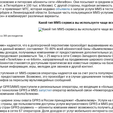
осковские и питерские абоненты сети «МегаФон». Они посылают в среднем о
ыс. в Петербурге и 100 тыс. в Москве). С другой стороны, подобная активнос
т и привлекает МТС, которая недавно
объявила
о запуске услуги MMS в тест
рбурге
и Ленинградской области. Большая часть пользующихся
MMS-услугам
он
» и комбинируют различные варианты.
Какой тип
MMS-сервиса
вы используете чаще вс
оса 300 респондентов
ме» надеются, что в долгосрочной перспективе произойдет выравнивание к
на данный момент, составляют 70–80% всей абонентской базы «Вымпелкома
мы доходов, получаемых компаниями от предоставления дополнительных усл
продолжают развиваться. Так, с 25 марта в сети
Северо-Западного
филиала О
ний «ТелеКлик» и «
e-Inform
», направленный на продвижение широкого спект
бонентов становятся доступными практически все известные сервисы на баз
льная информация, игры, мелодии для звонков и другой контент.
ступления от
MMS-сервисов
операторы надеются как за счет роста популярнос
 предоставления. Возможно, это произойдет и в случае удешевления телеф
рифов за пересылку мультимедийных сообщений.
луг GPRS/MMS приступили и региональные операторы, не входящие в «большую
ю технологии GPRS и MMS
запустил
оператор мобильной связи «Нижегородска
 компании «ВолгаТелеком».
о ширине зоны охвата GPRS в России принадлежит «Вымпелкому». Услуги на 
х страны, где пользователям доступны услуги внутрисетевого GPRS и MMS ро
у стран
GPRS-роуминга
— абоненты компании имеют возможность получить до
 мира в сетях 67 операторов. Доля доходов от услуг мобильного интернета с