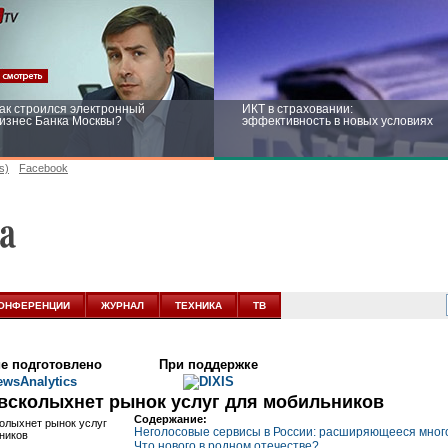
ак строился электронный
ИКТ в страховании:
изнес Банка Москвы?
эффективность в новых условиях
s)
Facebook
ейтинг CNewsInfrastructure 2015:
Информационная безопасность
риглашаем участвовать
бизнеса и госструктур: развитие в
новых условиях
ОНФЕРЕНЦИИ
ЖУРНАЛ
ТЕХНИКА
ТВ
е подготовлено
При поддержке
всколыхнет рынок услуг для мобильников
Содержание:
Неголосовые сервисы в России: расширяющееся мног
Что нового в родном отечестве?