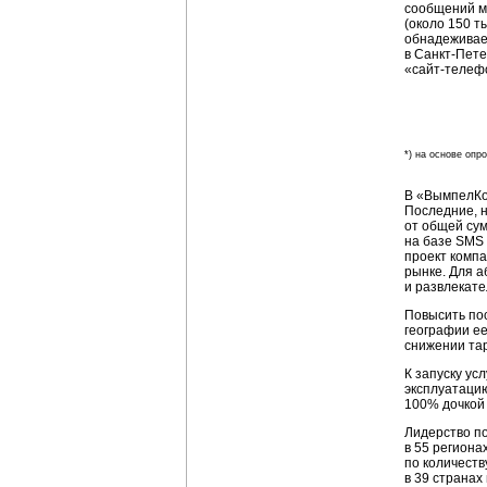
сообщений м
(около 150 т
обнадеживае
в
Санкт-Пете
«
сайт-телеф
*) на основе опр
В «ВымпелКо
Последние, 
от общей сум
на базе SMS 
проект компа
рынке. Для а
и развлекате
Повысить по
географии ее
снижении та
К запуску ус
эксплуатаци
100% дочкой
Лидерство п
в 55 региона
по количеств
в 39 странах