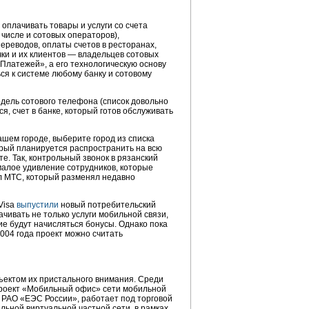
плачивать товары и услуги со счета
 числе и сотовых операторов),
ереводов, оплаты счетов в ресторанах,
чки и их клиентов — владельцев сотовых
латежей», а его технологическую основу
я к системе любому банку и сотовому
дель сотового телефона (список довольно
я, счет в банке, который готов обслуживать
шем городе, выберите город из списка
орый планируется распространить на всю
те. Так, контрольный звонок в рязанский
алое удивление сотрудников, которые
л МТС, который разменял недавно
Visa
выпустили
новый потребительский
чивать не только услуги мобильной связи,
вие будут начисляться бонусы. Однако пока
2004 года проект можно считать
ъектом их пристального внимания. Среди
 проект «Мобильный офис» сети мобильной
 РАО «ЕЭС России», работает под торговой
ильной виртуальной частной сети, в рамках