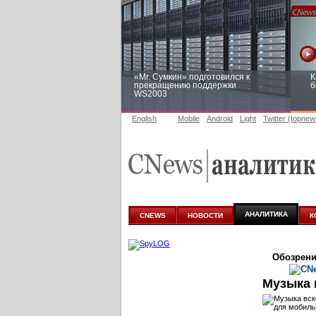
«Mr. Сумкин» подготовился к
К
прекращению поддержки
б
WS2003
English
Mobile
Android
Light
Twitter (topnew
Заоблачная оптимизация: как
Р
Faberlic изменил подход к
п
аналитике
АНАЛИТИКА
CNEWS
НОВОСТИ
К
Обозрени
Музыка 