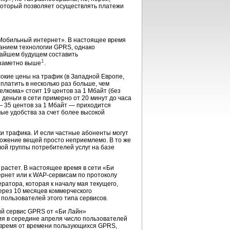
 который позволяет осуществлять платежи
Мобильный интернет». В настоящее время
ванием технологии GPRS, однако
ижайшем будущем составить
1
заметно выше
.
сокие цены на трафик (в Западной Европе,
платить в несколько раз больше, чем
лкома» стоит 19 центов за 1 Мбайт (без
 деньги в сети примерно от 20 минут до часа
— 35 центов за 1 Мбайт — приходится
ые удобства за счет более высокой
и трафика. И если частные абоненты могут
ложение вещей просто неприемлемо. В то же
ой группы потребителей услуг на базе
растет. В настоящее время в сети «Би
ернет или к
WAP-сервисам
по протоколу
ратора, которая к началу мая текущего,
через 10 месяцев коммерческого
 пользователей этого типа сервисов.
кий сервис GPRS от «Би Лайн»
ия в середине апреля число пользователей
, время от времени пользующихся GPRS,