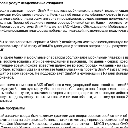
ров и услуг: неадекватные ожидания
щим выглядит проект SimMP — система мобильных платежей, позволяющая о
помощи мобильного телефона. Речь идет об оплате телефонных счетов (в том
х платежей, оплаты услуг
интернет-провайдеров
, осуществления денежных п
ах и т.д. Проект объединяет операторов мобильной связи, банки, торговые то
Оператором системы SimMP является ЗАО «Центр Обслуживания Мобильных П
унифицированная платформа мобильных платежей, позволяющая подключитьс
обы воспользоваться сервисом SimMP, необходимо иметь рекомендованную мо
специальную
SIM-карту
«SimMP» (доступна у сотового оператора) и, разумеетс
MP.
ь, какие банки и мобильные операторы обслуживают мобильные платежи в ва
ы воспользовались этой рекомендацией и выяснили, что данный сервис, кот
стоящее время, похоже, известен далеко не во всех городах, указанных на сай
банк, который указан в качестве
банка-участника
проекта SimMP вызвал нем
шат о таком сервисе. Не поддерживает SimMP и крупнейший в Рязани филиа
онентов.
мпелком» совместно с АКБ «Росбанк» и международной платежной системой 
редитную банковскую карту
Visa-beebonus
. С помощью новой карты можно опла
ть любые покупки, в том числе и через интернет, и при этом за каждое дейст
овую кредитку смогут только москвичи и жители области, и поэтому до конца 
альным.
ные программы
й заказчик всегда был лакомым кусочком для операторов сотовой связи и об
ссчитанных на офисных работников, стоит отметить, к примеру, совместный
МегаФон-Москва
» и Московского узла связи энергетики — МУСЭ («дочка» ОАО
Телеком»). Услуга, представленная весной этого года, подается на базе моб