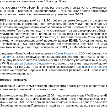
: их количество увеличилось от 1,5 тыс. до 3 тыс.
т конкурента и «МегаФон». В начале мая этот оператор запустил в коммерче
конце июня — в Карелии. Другой оператор — МТС занимает более осторожную
сероссийского охвата пользователей услугами на базе GPRS.
PRS на всей федеральной сети МТС требует слишком больших затрат для ком
ых и «дочерних» компаний. Поэтому доходы от таких услуг передачи данны
т затраты на модернизацию многочисленных сетей. Поэтому МТС не спешит
нтернетом. Тем не менее, под натиском конкурентов оператор просто обяза
услуги предоставляются в 8 регионах, то к концу года их количество возрастет
апущена еще в 20 регионах. Кроме того, в 3 квартале текущего, 2004 года М
ю технологию высокоскоростной передачи данных EDGE. Последняя позволяе
с. Первая зона EDGE, как запланировано, будет введена в Поволжье — в Сама
пелКом» проводит тестовую эксплуатацию EDGE, а «МегаФон» пока не разви
о недавно «
МегаФон-Москва
» в рамках «
СвязьЭкспокомм 2004
» объявил о на
го доступа
на базе оборудования, поддерживающего стандарт 802.11. В нас
ю оценку перспектив такой деятельности и разработку возможных
бизнес-мо
ом
Wi-Fi
,
пророчат большое будущее
— возможно, она станет еще одной допо
, наряду с GPRS и 3G. Пока же в России слишком мало
публичных зон доступ
роговизной тарифов. Впрочем, МТС намеревается развивать
Wi-Fi
, однако пр
ия пока не планирует.
тересует немногих
тографий и другого мультимедийного контента в сетях сотовых операторов 
ь пока нет (см. также «Статистика и прогнозы»).
ымпелкома» на 20 мая текущего, 2004 г. число пользователей MMS в сети «
ают примерно 300 тыс.
MMS-сообщений
в месяц. Таким образом, их доля в с
ика — около 0,6%. Более того, невелика их активность — на одного пользова
S-сообщения
в месяц. Примерно с такой же интенсивностью пользуются сер