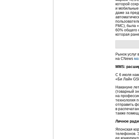
которой сохр
и мобильные 
даже за пре
автоматическ
пользователь
FMC), была 
60% общего 
которая ране
Рынок услуг 
на CNews
ма
MMS: расшир
С 6 июля на
«Би Лайн GSM
Накануне лет
(товарный з
на професси
технология 
отправить ф
в распечата
также помещ
Личное ради
Японская кор
телефонов. Э
ее конкурент