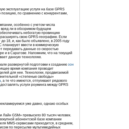
скую эксплуатацию услуги на базе GPRS
 позицию, по сравнению с конкурентами,
пании, особенно с учетом числа
х вряд ли в обозримом будущем
 обеспечивать небогатую провинцию
н расширять свою
GPRS-географию
. Если
 до 18, и, как было объявлено, в 2005 году
ТС планирует ввести в коммерческую
т передавать данные со скоростью
ре и в Саратове. Напомним, что на текущий
вает данную технологию.
чале развернутой подготовки к созданию
зон
тоящее время компания проводит
делей
для нее. Технологии, продвигаемой
лнительной «степенью свободы»
а
, а те что имеются, отпугивают рядового
едоставлять услуги роуминга между GPRS
рекламируемся уже давно, однако особых
Би Лайн GSM» превысило 80 тысяч человек.
овокупной абонентской базе компании
теля
MMS-сервисами
приходится, в среднем,
висом по пересылке мультимедийных