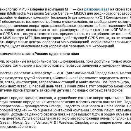
технологию MMS намерена и компания МТТ — она
разворачивает
на своей тр
ний
(Multimedia Messaging Service Centre — MMSC) для российских операторо
азработки финской компании Tecnomen будет компания «УСП Компьюлинк». 
T обеспечивать возможность обмена мультимедийными сообщениями между се
 предоставление операторам разнообразных сервисов на базе технологии MM
ь операторам, независимо от того, развернута ли на их сетях сеть GPRS или
та
GPRS-сеть
, получат возможность предоставлять своим абонентам все не
ме
MMS-центра
МТТ. Для операторов с действующей
GPRS-сетью
, но не реал
вать виртуальные центры обработки
MMS-сообщений
. Абонентам различных 
услуги, будет обеспечиваться корректная передача
MMS-сообщений
.
озиционирование в России: один в поле воин
уги, основанные на мобильном позиционировании, пока доступны только аб
рбурге
, хотя ранее и другие сотовые операторы заявляли о намерении внедри
Москва
» работают 4 типа услуг — АОП (Автоматический Определитель мест
3
где находится другой абонент), «Ближайшие»
(позволяет определять место
в, аптек, кинотеатров, заправочных станций и банкоматов). BotFighters (игра
SMS-знакомство
). В первый день лета, 1 июня 2004 г. этот оператор анонсиров
дителям присматривать за своими детьми с помощью сотовых телефонов.
висы предоставляют, конечно, и крупнейшие сотовые операторы в мире. Так
слуги точного определения местоположения в рамках своего пакета Live. По
операторов — французского Orange, шведского TeliaSonera и China Mobile. Н
орошей отдачей — по оценкам британской компании Concise Insight, оказыва
аций, доходы от данного сервиса пока не превышают 0,2% в общем объеме в
ынка имеется. Услуга определения точного местоположения очень популярна
tream, Nextel, Sprint, Verizon, AT&T Wireless, Cingular, в настоящее время т
ния своих абонентов.