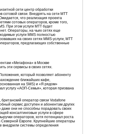
анзитной сети центр обработки
в сотовой связи. Внедрять на сети МТТ
Ожидается, что реализация проекта
тями сотовых операторов, кроме того,
S. При этом услуги МТТ будет
 нет. Операторы, на чьих сетях еще
обходимые услуги MMS полностью
изовавших на своих сетях
MMS-услуги
, МТТ
операторов, предлагающих собственные
онентам «Мегафона» в Москве
ть эти сервисы в своих сетях.
оПоложения, который позволяет абоненту
нахождение ближайших кафе,
, основанная на SMS) и «Я рядом»
ал услугу «
АОП-Семья
», которая призвана
, британский оператор связи Vodafone
добный сервис доступен и абонентам других
о даже они не способны порадовать своих
ющей консалтинговые услуги в сфере
ыручки операторов, хотя потенциал роста
 в Северной Европе. Крупнейшие операторы
акже внедрили системы определения