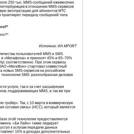
коло 250 тыс.
MMS-сообщений
ежемесячно
ть петербуржцев в отношении
MMS-сервисов
овую эксплуатацию для абонентов МТС
и
практикуют передачу сообщений типа
его?*
Источник: ИА MPORT
оличества пользователей MMS и SMS.
» и «Мегафона» и приносят 45% и 65–70%
уг, соответственно. При этом сервисы
АО «МегаФон» стартовал совместный
ра новых
SMS-сервисов
на российском
е технологии SMS: разнообразная деловая
ти услуги, так и за счет расширения
онов, поддерживающих MMS, а так же при
 тройку». Так, с 10 марта в коммерческую
я сотовая связь» (НСС), который является
базе этой технологии предоставляются
уминга. «Би Лайн» также лидирует
ступ к услугам передачи данных
оставляет 10% в доходах дополнительных