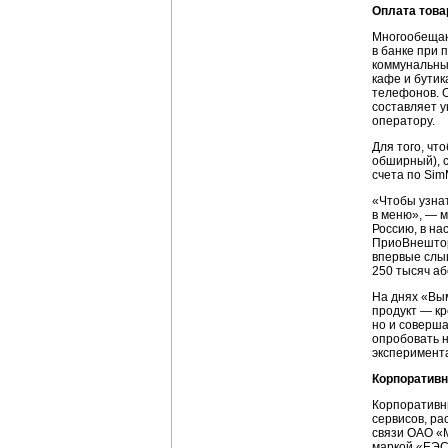
Оплата това
Многообещаю
в банке при 
коммунальны
кафе и бутик
телефонов. 
составляет 
оператору.
Для того, чт
обширный), 
счета по Sim
«Чтобы узнат
в меню», — м
Россию, в на
ПриоВнешторг
впервые слы
250 тысяч аб
На днях «Вы
продукт — к
но и соверша
опробовать н
эксперимент
Корпоратив
Корпоративны
сервисов, ра
связи ОАО «
маркой «ЕЭС 