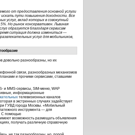
аемого от предоставления основной услуги
х искать пути повышения доходности. Все
х услуг, вклад которых в совокупный
15%. Но рынок консервативен. Львиная
слуг образуется благодаря сервисам
время ситуация должна измениться —
развлекательных
услуг для мобильников,
гообразие
в довольно разнообразны, но их
лефонной связи, разнообразных механизмов
 планами и прочими сервисами, ставшими
S- и
MMS-сервисы
,
SIM-меню
, WAP
ативные, информационные
екательных
телевизионных каналов
оторая в экстренных случаях задействует
ри ГУВД города Москвы. «Мобильный
платежного инструмента — для
р. С помощью
 имеют возможность размещать объявления
анциях, получать различную справочную
у», не так разнообразны, но, порой,