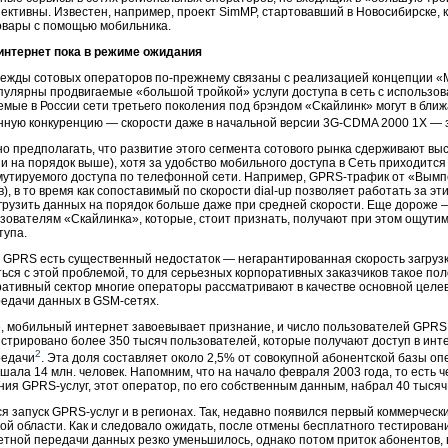
ективны. Известен, например, проект SimMP, стартовавший в Новосибирске,
товары с помощью мобильника.
нтернет пока в режиме ожидания
ежды сотовых операторов
по-прежнему
связаны с реализацией концепции «
улярны продвигаемые «большой тройкой» услуги доступа в сеть с использо
мые в России сети третьего поколения под брэндом «Скайлинк» могут в бл
нную конкуренцию — скорости даже в начальной версии 3
G-CDMA
2000 1X — 
о предполагать, что развитие этого сегмента сотового рынка сдерживают вы
и на порядок выше), хотя за удобство мобильного доступа в Сеть приходится 
мутируемого доступа по телефонной сети. Например,
GPRS-трафик
от «Вымпе
в), в то время как сопоставимый по скорости
dial-up
позволяет работать за эти
агрузить данных на порядок больше даже при средней скорости. Еще дороже 
зователям «Скайлинка», которые, стоит признать, получают при этом ощутим
тупа.
 GPRS есть существенный недостаток — негарантированная скорость загрузк
ься с этой проблемой, то для серьезных корпоративных заказчиков такое по
ативный сектор многие операторы рассматривают в качестве основной целев
редачи данных в
GSM-сетях
.
, мобильный интернет завоевывает признание, и число пользователей GPRS 
стрировано более 350 тысяч пользователей, которые получают доступ в инт
2
редачи
. Эта доля составляет около 2,5% от совокупной абонентской базы опе
ышала 14 млн. человек. Напомним, что на начало февраля 2003 года, то есть 
ения
GPRS-услуг
, этот оператор, по его собственным данным, набрал 40 тысяч
я запуск
GPRS-услуг
и в регионах. Так, недавно появился первый коммерчес
ой области. Как и следовало ожидать, после отмены бесплатного тестирован
етной передачи данных резко уменьшилось, однако потом приток абонентов