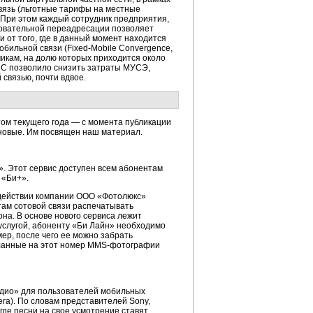
вязь (льготные тарифы на местные
. При этом каждый сотрудник предприятия,
довательной переадресации позволяет
 от того, где в данный момент находится
обильной связи (
Fixed-Mobile
Convergence,
икам, на долю которых приходится около
MC позволило снизить затраты МУСЭ,
связью, почти вдвое.
етом текущего года — с момента публикации
 новые. Им посвящен наш материал.
. Этот сервис доступен всем абонентам
 «Би+».
содействии компании ООО «Фотолюкс»
ам сотовой связи распечатывать
а. В основе нового сервиса лежит
услугой, абоненту «Би Лайн» необходимо
р, после чего ее можно забрать
ланные на этот номер
MMS-фотографии
адио» для пользователей мобильных
ra). По словам представителей Sony,
де песни на свое усмотрение ставят