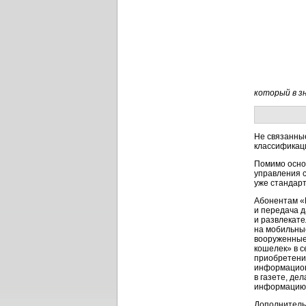
который в з
Не связанные
классификаци
Помимо осно
управления 
уже стандарт
Абонентам «
и передача 
и развлекате
на мобильные
вооруженные
кошелек» в с
приобретени
информацион
в газете, де
информацию, 
Дополнительн