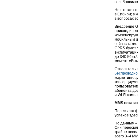
возобновился
Не отстает о
в Сибири; в 
в вопросах в
Внедрение G
присоединенн
компенсирую
мобильным и
сейчас такие 
GPRS будет з
эксплуатаци
до 340 Кбит/
момент «Вым
Относительн
беспроводно
маркетингову
консорциум
пользователя
абонента до
и
Wi-Fi
компан
MMS пока ин
Пересылка фо
успехов здес
По данным «В
Они пересыл
крайне невел
всего 3–4
MM