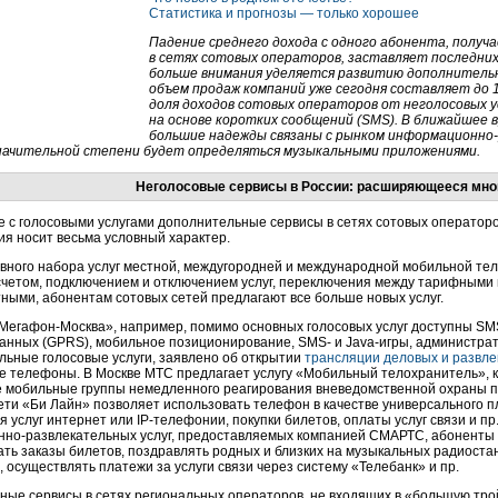
Статистика и прогнозы — только хорошее
Падение среднего дохода с одного абонента, получ
в сетях сотовых операторов, заставляет последни
больше внимания уделяется развитию дополнительны
объем продаж компаний уже сегодня составляет до 
доля доходов сотовых операторов от неголосовых у
на основе коротких сообщений (SMS). В ближайшее 
большие надежды связаны с рынком
информационно-
начительной степени будет определяться музыкальными приложениями.
Неголосовые сервисы в России: расширяющееся мно
 с голосовыми услугами дополнительные сервисы в сетях сотовых операторо
я носит весьма условный характер.
вного набора услуг местной, междугородней и международной мобильной те
счетом, подключением и отключением услуг, переключения между тарифными
ными, абонентам сотовых сетей предлагают все больше новых услуг.
Мегафон-Москва
», например, помимо основных голосовых услуг доступны SM
данных (GPRS), мобильное позиционирование, SMS- и
Java-игры
, администр
льные голосовые услуги, заявлено об открытии
трансляции деловых и развл
 телефоны. В Москве МТС предлагает услугу «Мобильный телохранитель», к
 мобильные группы немедленного реагирования вневедомственной охраны п
ети «Би Лайн» позволяет использовать телефон в качестве универсального 
я услуг интернет или
IP-телефонии
, покупки билетов, оплаты услуг связи и п
но-развлекательных
услуг, предоставляемых компанией СМАРТС, абоненты
лать заказы билетов, поздравлять родных и близких на музыкальных радиост
осуществлять платежи за услуги связи через систему «Телебанк» и пр.
ые сервисы в сетях региональных операторов, не входящих в «большую тройк