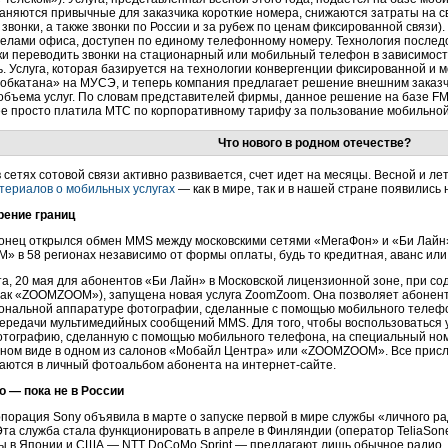
аняются привычные для заказчика короткие номера, снижаются затраты на с
звонки, а также звонки по России и за рубеж по ценам фиксированной связи)
делами офиса, доступен по единому телефонному номеру. Технология после
и переводить звонки на стационарный или мобильный телефон в зависимости
. Услуга, которая базируется на технологии конвергенции фиксированной и м
«обкатана» на МУСЭ, и теперь компания предлагает решение внешним заказч
объема услуг. По словам представителей фирмы, данное решение на базе F
е просто платила МТС по корпоративному тарифу за пользование мобильной 
Что нового в родном отечестве?
в сетях сотовой связи активно развивается, счет идет на месяцы. Весной и л
териалов о мобильных услугах
— как в мире, так и в нашей стране появились
ение границ
конец открылся обмен MMS между московскими сетями «МегаФон» и «Би Лайн»
» в 58 регионах независимо от формы оплаты, будь то кредитная, аванс или
а, 20 мая для абонентов «Би Лайн» в Московской лицензионной зоне, при 
нак «ZOOMZOOM»), запущена новая услуга ZoomZoom. Она позволяет абонент
ональной аппаратуре фотографии, сделанные с помощью мобильного телефон
передачи мультимедийных сообщений MMS. Для того, чтобы воспользоваться 
отографию, сделанную с помощью мобильного телефона, на специальный номе
нном виде в одном из салонов «Мобайл Центра» или «ZOOMZOOM». Все прис
аются в личный фотоальбом абонента на
интернет-сайте
.
о — пока не в России
порация Sony объявила в марте о запуске первой в мире службы «личного р
та служба стала функционировать в апреле в Финляндии (оператор TeliaSone
ы в Японии и США — NTT DoCoMo Sprint — предлагают лишь обычное радио, г