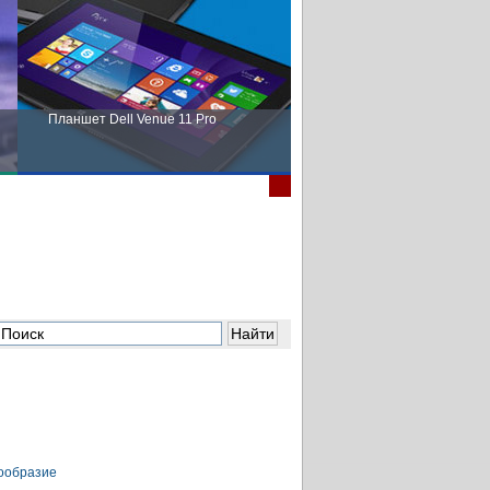
Планшет Dell Venue 11 Pro
Пора выбирать Fujitsu!
ообразие