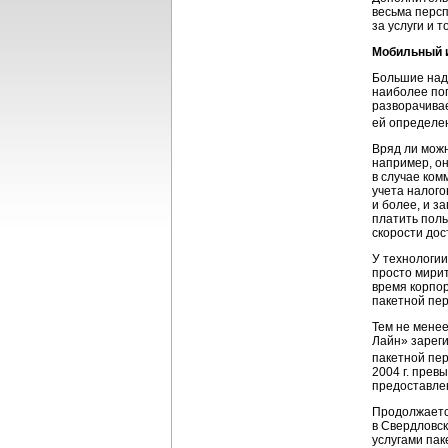
весьма персп
за услуги и 
Мобильный и
Большие над
наиболее поп
разворачивае
ей определе
Вряд ли можн
например, он
в случае ком
учета налого
и более, и з
платить поль
скорости дос
У технологии
просто мирит
время корпор
пакетной пе
Тем не менее
Лайн» зареги
пакетной пе
2004 г. прев
предоставл
Продолжаетс
в Свердловск
услугами пак