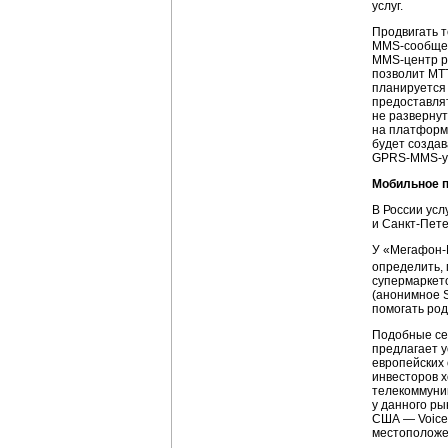
услуг.
Продвигать 
MMS-сообще
MMS-центр
р
позволит MT
планируется
предоставлят
не разверну
на платфор
будет созда
GPRS-MMS
-
Мобильное п
В России усл
и
Санкт-Пете
У «
Мегафон-
определить, 
супермаркето
(анонимное
помогать ро
Подобные сер
предлагает у
европейских 
инвесторов х
телекоммуник
у данного р
США — VoiceS
местоположе