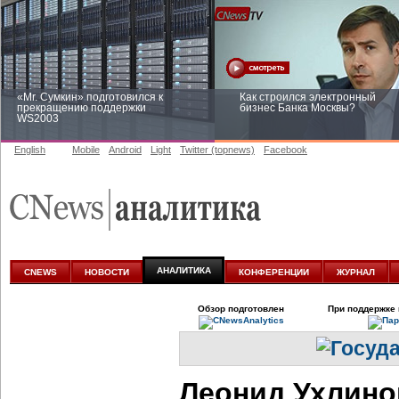
«Mr. Сумкин» подготовился к
Как строился электронный
прекращению поддержки
бизнес Банка Москвы?
WS2003
English
Mobile
Android
Light
Twitter (topnews)
Facebook
Заоблачная оптимизация: как
Рейтинг CNewsInfrastructure 20
Faberlic изменил подход к
приглашаем участвовать
аналитике
АНАЛИТИКА
CNEWS
НОВОСТИ
КОНФЕРЕНЦИИ
ЖУРНАЛ
Обзор подготовлен
При поддержке 
Леонид Ухлинов