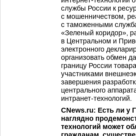
интернет-технологий
о
службы России к ресу
с мошенничеством, р
с таможенными служба
«Зеленый коридор», р
в Центральном и Прив
электронного деклари
организовать обмен 
границу России товар
участниками внешнеэк
завершения разработк
центрального аппарат
интранет-технологий
.
CNews.ru: Есть ли у
наглядно продемонс
технологий может об
гражданам, существе