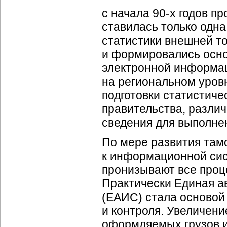
с начала 90-х годов п
ставилась только одн
статистики внешней то
и формировались осно
электронной информац
на региональном уров
подготовки статистиче
правительства, разли
сведения для выполне
По мере развития там
к информационной си
пронизывают все проц
Практически Единая 
(ЕАИС) стала основой
и контроля. Увеличени
оформляемых грузов и