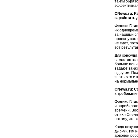
таким образ
эффективная 
CNews.ru: Р
заработать 
Феликс Глик
их одновреме
за нашими сп
проект у как
не едет, пот
вот результа
Для консульт
самостоятель
больше поним
задают заказ
в другом. По
знать, что с
на нормально
CNews.ru: С
к требовани
Феликс Глик
и апробирова
времени. Воо
от их «Опеля
потому, что 
Когда покупа
дырку». Им н
доволен росс