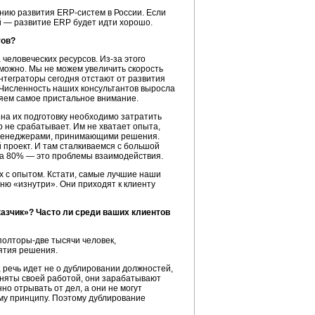
ению развития ERP-систем в России. Если
й — развитие ERP будет идти хорошо.
тов?
человеческих ресурсов. Из-за этого
зможно. Мы не можем увеличить скорость
интеграторы сегодня отстают от развития
. Численность наших консультантов выросла
ляем самое пристальное внимание.
на их подготовку необходимо затратить
 не срабатывает. Им не хватает опыта,
п-менеджерами, принимающими решения.
проект. И там сталкиваемся с большой
 а 80% — это проблемы взаимодействия.
 с опытом. Кстати, самые лучшие наши
хню «изнутри». Они приходят к клиенту
казчик»? Часто ли среди ваших клиентов
полторы-две тысячи человек,
ятия решения.
, речь идет не о дублировании должностей,
аняты своей работой, они зарабатывают
но отрывать от дел, а они не могут
ому принципу. Поэтому дублирование