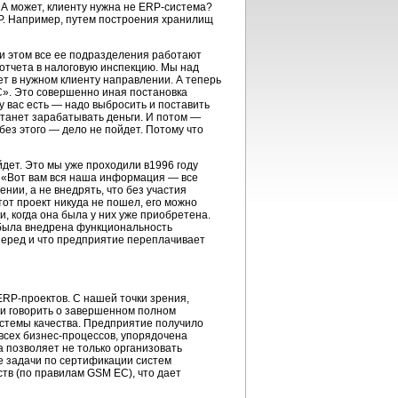
 А может, клиенту нужна не ERP-система?
RP. Например, путем построения хранилищ
ри этом все ее подразделения работают
 отчета в налоговую инспекцию. Мы над
т в нужном клиенту направлении. А теперь
С». Это совершенно иная постановка
 у вас есть — надо выбросить и поставить
станет зарабатывать деньги. И потом —
без этого — дело не пойдет. Потому что
йдет. Это мы уже проходили в1996 году
: «Вот вам вся наша информация — все
нии, а не внедрять, что без участия
тот проект никуда не пошел, его можно
, когда она была у них уже приобретена.
м была внедрена функциональность
вперед и что предприятие переплачивает
RP-проектов. С нашей точки зрения,
и говорить о завершенном полном
истемы качества. Предприятие получило
всех бизнес-процессов, упорядочена
 позволяет не только организовать
е задачи по сертификации систем
ств (по правилам GSM EC), что дает