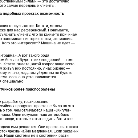
собственными силами — это достаточно
— это самые передовые клиенты.
на подобных проектах возможность
ших консультантов. Кстати, можем
 тоже для нас референсный. Понимаете,
яснить клиенту, что по каким-то причинам
Это напоминает историю о том, что машина
а. Кого это интересует? Машина не едет —
травма». А вот такого рода
Чем больше будет таких внедрений — тем
 Кстати, знаете, какой вопрос чаще всего
м жить у них постоянно, у нас бизнес —
му, иначе, когда мы уйдем, вы не будете
тема, если она устанавливается
я специально.
отчиков более приспособлены
х разработку, тестирование
сийских продуктов просто не было на это
ь о том, чем отличаются наши «Жигули»
я ниша. Одни покупают наш автомобиль
ют люди, которые хотят ездить. Вот и все.
 задача ими решается. Они просто «затыкают
боток чрезвычайно медленная. Если заказчик
ка. Наши системы не в состоянии расти