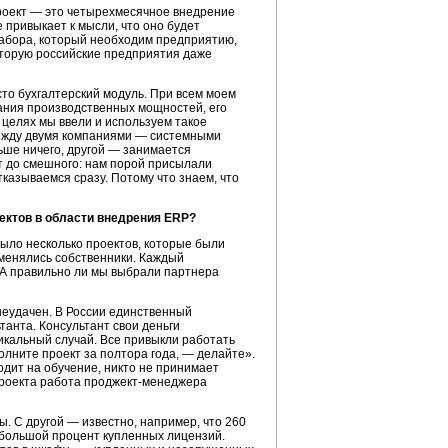
роект — это четырехмесячное внедрение
 привыкает к мысли, что оно будет
набора, который необходим предприятию,
оторую российские предприятия даже
сто бухгалтерский модуль. При всем моем
вания производственных мощностей, его
 целях мы ввели и используем такое
между двумя компаниями — системными
ьше ничего, другой — занимается
т до смешного: нам порой присылали
тказываемся сразу. Потому что знаем, что
оектов в области внедрения ERP?
Было несколько проектов, которые были
 менялись собственники. Каждый
 А правильно ли мы выбрали партнера
 неудачен. В России единственный
танта. Консультант свои деньги
никальный случай. Все привыкли работать
олните проект за полтора года, — делайте».
одит на обучение, никто не принимает
 проекта работа проджект-менеджера
. С другой — известно, например, что 260
ь большой процент купленных лицензий.