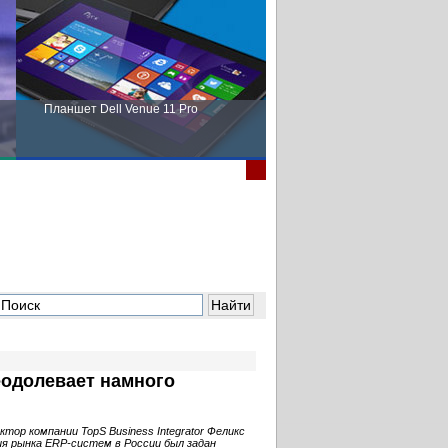
Планшет Dell Venue 11 Pro
Пора выбирать Fujitsu!
еодолевает намного
ор компании TopS Business Integrator Феликс
ия рынка ERP-систем в России был задан