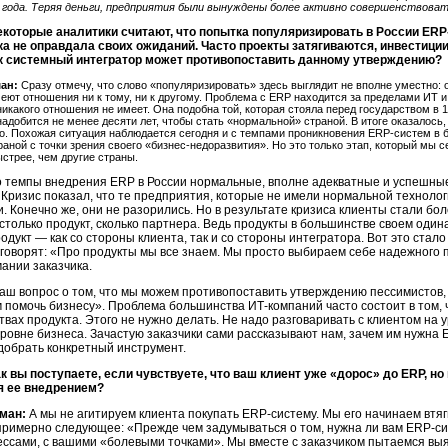
 года. Теряя деньги, предприятия были вынуждены более активно совершенствоват
екоторые аналитики считают, что попытка популяризировать в России ER
ка не оправдала своих ожиданий. Часто проекты затягиваются, инвестиции 
к системный интегратор может противопоставить данному утверждению?
ан:
Сразу отмечу, что слово «популяризировать» здесь выглядит не вполне уместно: 
еют отношения ни к тому, ни к другому. Проблема с ERP находится за пределами ИТ 
никакого отношения не имеет. Она подобна той, которая стояла перед государством в 1
надобится не менее десяти лет, чтобы стать «нормальной» страной. В итоге оказалось,
о. Похожая ситуация наблюдается сегодня и с темпами проникновения ERP-систем в б
раной с точки зрения своего «бизнес-недоразвития». Но это только этап, который мы
ыстрее, чем другие страны.
о темпы внедрения ERP в России нормальные, вполне адекватные и успешные
Кризис показал, что те предприятия, которые не имели нормальной технолог
и. Конечно же, они не разорились. Но в результате кризиса клиенты стали б
столько продукт, сколько партнера. Ведь продукты в большинстве своем одина
одукт — как со стороны клиента, так и со стороны интегратора. Вот это ста
говорят: «Про продукты мы все знаем. Мы просто выбираем себе надежного 
мании заказчика.
аш вопрос о том, что мы можем противопоставить утверждению пессимистов, 
 помочь бизнесу». Проблема большинства ИТ-компаний часто состоит в том, 
вах продукта. Этого не нужно делать. Не надо разговаривать с клиентом на 
уровне бизнеса. Зачастую заказчики сами рассказывают нам, зачем им нужна
добрать конкретный инструмент.
к вы поступаете, если чувствуете, что ваш клиент уже «дорос» до ERP, но
я ее внедрением?
ман:
А мы не агитируем клиента покупать ERP-систему. Мы его начинаем втя
примерно следующее: «Прежде чем задумываться о том, нужна ли вам ERP-си
ссами, с вашими «болевыми точками». Мы вместе с заказчиком пытаемся выясн