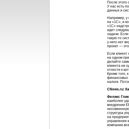
После этого 
У нас есть п
данных и си
Например, у 
на «1С», и к
«1С» надстро
идет следую
задачи. Если
такую-то сис
у него нет в
проект — это
Если клиент 
на одном пре
делайте сами
клиента ни о
отнести к ка
Кроме того, 
финансовых м
налоги. Пот
CNews.ru: К
Феликс Глик
наиболее уд
внедрении ER
несомненную
структура уп
на предприят
управления к
компании во