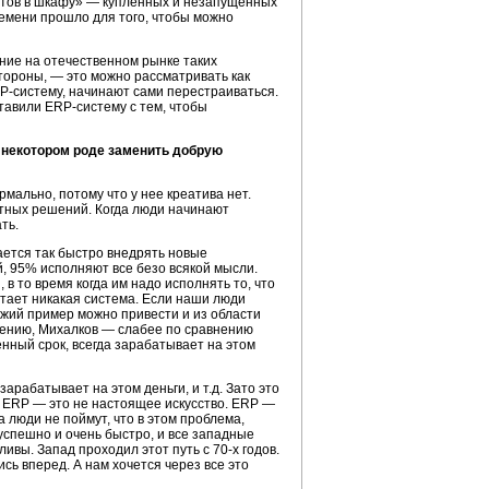
елетов в шкафу» — купленных и незапущенных
ремени прошло для того, чтобы можно
ение на отечественном рынке таких
стороны, — это можно рассматривать как
P-систему, начинают сами перестраиваться.
ставили ERP-систему с тем, чтобы
в некотором роде заменить добрую
мально, потому что у нее креатива нет.
ктных решений. Когда люди начинают
ть.
ается так быстро внедрять новые
, 95% исполняют все безо всякой мысли.
в то время когда им надо исполнять то, что
отает никакая система. Если наши люди
жий пример можно привести и из области
мнению, Михалков — слабее по сравнению
нный срок, всегда зарабатывает на этом
зарабатывает на этом деньги, и т.д. Зато это
т, ERP — это не настоящее искусство. ERP —
а люди не поймут, что в этом проблема,
успешно и очень быстро, и все западные
вы. Запад проходил этот путь с 70-х годов.
ь вперед. А нам хочется через все это