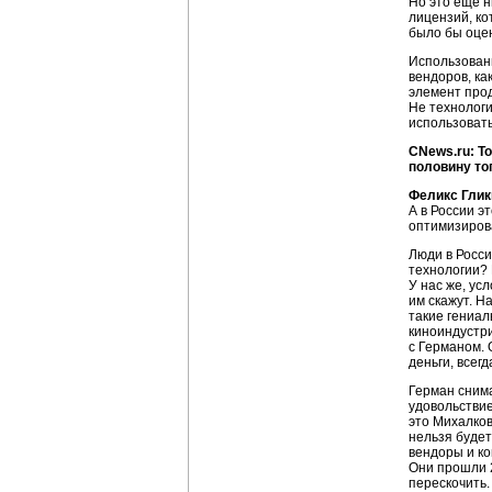
Но это еще н
лицензий, ко
было бы оце
Использовани
вендоров, ка
элемент прод
Не технологи
использовать
CNews.ru: Т
половину то
Феликс Глик
А в России э
оптимизирова
Люди в Росси
технологии? 
У нас же, ус
им скажут. Н
такие гениал
киноиндустри
с Германом. 
деньги, всег
Герман снима
удовольствие
это Михалков
нельзя будет
вендоры и ко
Они прошли 2
перескочить.