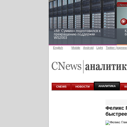
«Mr. Сумкин» подготовился к
К
прекращению поддержки
б
WS2003
English
Mobile
Android
Light
Twitter (topnew
Заоблачная оптимизация: как
Р
Faberlic изменил подход к
п
аналитике
АНАЛИТИКА
CNEWS
НОВОСТИ
К
Феликс 
быстрее