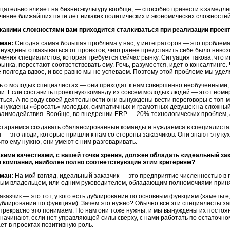
ицательно влияет на бизнес-культуру вообще, — способно привести к замедл
ечение ближайших пяти лет никаких политических и экономических сложносте
 какими сложностями вам приходится сталкиваться при реализации проек
ман:
Сегодня самая большая проблема у нас, у интеграторов — это проблема 
нуждены отказываться от проектов, чего ранее представить себе было нево
чения специалистов, которая требуется сейчас рынку. Ситуация такова, что 
рынка, перестают соответствовать ему. Речь, разумеется, идет о консалтинге
 полгода вдвое, и все равно мы не успеваем. Поэтому этой проблеме мы уде
ь о молодых специалистах — они приходят к нам совершенно необученными, 
и. Если составить проектную команду из совсем молодых людей — этот номер
ться. А по роду своей деятельности они вынуждены вести переговоры с то
ынуждены «бросать» молодых, симпатичных и грамотных девушек на сложный 
заимодействия. Вообще, во внедрении ERP — 20% технологических проблем,
стараемся создавать сбалансированные команды и нуждаемся в специалистах
 — это люди, которые пришли к нам со стороны заказчиков. Они знают эту ку
что ему нужно, они умеют с ним разговаривать.
акими качествами, с вашей точки зрения, должен обладать «идеальный за
 компании, наиболее полно соответствующие этим критериям?
ман:
На мой взгляд, идеальный заказчик — это предприятие численностью в 
ным владельцем, или одним руководителем, обладающим полномочиями прин
казчик — это тот, у кого есть дублирование по основным функциям (заметьте
ублировании по функциям). Зачем это нужно? Обычно все эти специалисты з
 прекрасно это понимаем. Но нам они тоже нужны, и мы вынуждены их постоян
 начинают, если нет управляющей силы сверху, с нами работать по остаточн
ет в проектах позитивную роль.