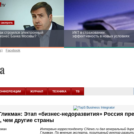
ак строился электронный
ИКТ в страховании:
изнес Банка Москвы?
эффективность в новых условиях
s)
Facebook
ейтинг CNewsInfrastructure 2015:
Информационная безопасность
риглашаем участвовать
бизнеса и госструктур: развитие в
новых условиях
ОНФЕРЕНЦИИ
ЖУРНАЛ
ТЕХНИКА
ТВ
Гликман: Этап «бизнес-недоразвития» Россия пр
, чем другие страны
Интервью корреспонденту CNews.ru дал генеральный директ
Гликман. По мнению эксперта, позитивный вектор развит