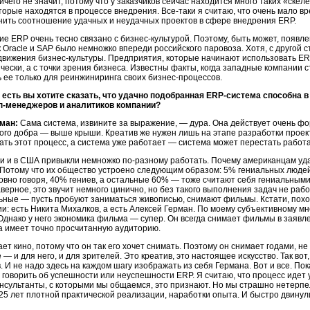
ичего не значит, потому что у заказчиков сейчас находится много таких «ск
торые находятся в процессе внедрения. Все-таки я считаю, что очень мало в
нить соотношение удачных и неудачных проектов в сфере внедрения ERP.
е ERP очень тесно связано с бизнес-культурой. Поэтому, быть может, появл
к Oracle и SAP было немножко впереди российского паровоза. Хотя, с другой 
вижения бизнес-культуры. Предприятия, которые начинают использовать ER
чески, а с точки зрения бизнеса. Известны факты, когда западные компании 
 ее только для реинжиниринга своих бизнес-процессов.
о есть вы хотите сказать, что удачно подобранная ERP-система способна 
п-менеджеров и аналитиков компании?
ман:
Сама система, извините за выражение, — дура. Она действует очень фор
того добра — выше крыши. Креатив же нужен лишь на этапе разработки прое
ть этот процесс, а система уже работает — система может перестать работа
и и в США привыкли немножко по-разному работать. Почему американцам уд
Потому что их общество устроено следующим образом: 5% гениальных людей
ловно говоря, 40% гениев, а остальные 60% — тоже считают себя гениальными, 
аверное, это звучит немного цинично, но без такого выполнения задач не раб
ьные — пусть пробуют заниматься живописью, снимают фильмы. Кстати, похо
и: есть Никита Михалков, а есть Алексей Герман. По моему субъективному 
Однако у него экономика фильма — супер. Он всегда снимает фильмы в заявле
да имеет точно просчитанную аудиторию.
ет кино, потому что он так его хочет снимать. Поэтому он снимает годами, не 
 — и для него, и для зрителей. Это креатив, это настоящее искусство. Так во
. И не надо здесь на каждом шагу изображать из себя Германа. Вот и все. Пок
 говорить об успешности или неуспешности ERP. Я считаю, что процесс идет 
нсультанты, с которыми мы общаемся, это признают. Но мы страшно нетерпели
5 лет плотной практической реализации, наработки опыта. И быстро двинулис