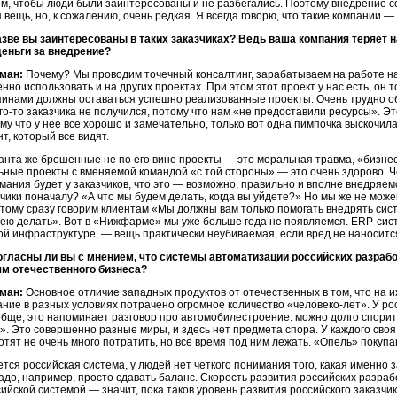
ом, чтобы люди были заинтересованы и не разбегались. Поэтому внедрение 
вещь, но, к сожалению, очень редкая. Я всегда говорю, что такие компании 
азве вы заинтересованы в таких заказчиках? Ведь ваша компания теряет 
деньги за внедрение?
ман:
Почему? Мы проводим точечный консалтинг, зарабатываем на работе на
нно использовать и на других проектах. При этом этот проект у нас есть, он
инами должны оставаться успешно реализованные проекты. Очень трудно объ
ого-то заказчика не получился, потому что нам «не предоставили ресурсы». 
ому что у нее все хорошо и замечательно, только вот одна пимпочка выскочил
нт, который все видят.
анта же брошенные не по его вине проекты — это моральная травма, «бизнес-
ные проекты с вменяемой командой «с той стороны» — это очень здорово. 
ания будет у заказчиков, что это — возможно, правильно и вполне внедряемо.
чики поначалу? «А что мы будем делать, когда вы уйдете?» Но мы же не може
этому сразу говорим клиентам «Мы должны вам только помогать внедрять систе
 нею делать». Вот в «Нижфарме» мы уже больше года не появляемся. ERP-сис
й инфраструктуре, — вещь практически неубиваемая, если вред не наноситс
огласны ли вы с мнением, что системы автоматизации российских разраб
ям отечественного бизнеса?
ман:
Основное отличие западных продуктов от отечественных в том, что на и
ние в разных условиях потрачено огромное количество «человеко-лет». У рос
бще, это напоминает разговор про автомобилестроение: можно долго спорит
». Это совершенно разные миры, и здесь нет предмета спора. У каждого сво
хотят не очень много потратить, но все время под ним лежать. «Опель» покупа
ется российская система, у людей нет четкого понимания того, какая именно
адо, например, просто сдавать баланс. Скорость развития российских разра
ийской системой — значит, пока таков уровень развития российского заказчи