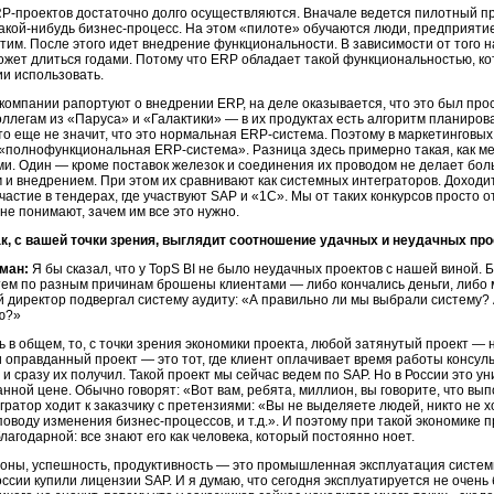
RP-проектов достаточно долго осуществляются. Вначале ведется пилотный п
акой-нибудь бизнес-процесс. На этом «пилоте» обучаются люди, предприятие
тим. После этого идет внедрение функциональности. В зависимости от того 
ожет длиться годами. Потому что ERP обладает такой функциональностью, к
ии использовать.
 компании рапортуют о внедрении ERP, на деле оказывается, что это был про
оллегам из «Паруса» и «Галактики» — в их продуктах есть алгоритм планиро
это еще не значит, что это нормальная ERP-система. Поэтому в маркетинговых
к «полнофункциональная ERP-система». Разница здесь примерно такая, как 
и. Один — кроме поставок железок и соединения их проводом не делает бол
 и внедрением. При этом их сравнивают как системных интеграторов. Доходи
частие в тендерах, где участвуют SAP и «1С». Мы от таких конкурсов просто о
не понимают, зачем им все это нужно.
ак, с вашей точки зрения, выглядит соотношение удачных и неудачных пр
ман:
Я бы сказал, что у TopS BI не было неудачных проектов с нашей виной. 
тем по разным причинам брошены клиентами — либо кончались деньги, либо
 директор подвергал систему аудиту: «А правильно ли мы выбрали систему?
ю?»
ь в общем, то, с точки зрения экономики проекта, любой затянутый проект —
 оправданный проект — это тот, где клиент оплачивает время работы консуль
и сразу их получил. Такой проект мы сейчас ведем по SAP. Но в России это у
нной цене. Обычно говорят: «Вот вам, ребята, миллион, вы говорите, что вып
гратор ходит к заказчику с претензиями: «Вы не выделяете людей, никто не х
оводу изменения бизнес-процессов, и т.д.». И поэтому при такой экономике
лагодарной: все знают его как человека, который постоянно ноет.
оны, успешность, продуктивность — это промышленная эксплуатация системы
оссии купили лицензии SAP. И я думаю, что сегодня эксплуатируется не очен