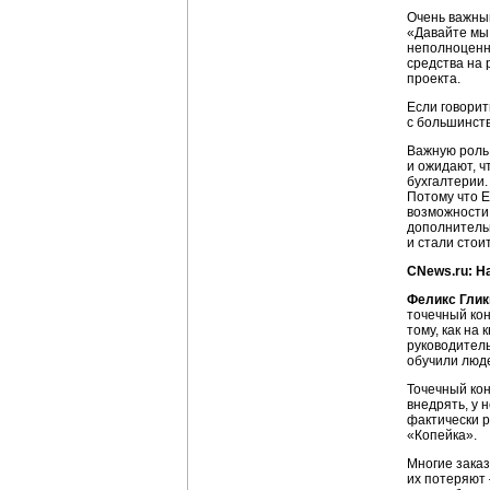
Очень важный
«Давайте мы 
неполноценно
средства на 
проекта.
Если говорит
с большинств
Важную роль 
и ожидают, ч
бухгалтерии.
Потому что E
возможности 
дополнительн
и стали стои
CNews.ru: Н
Феликс Глик
точечный кон
тому, как на
руководитель
обучили люде
Точечный кон
внедрять, у 
фактически р
«Копейка».
Многие заказ
их потеряют