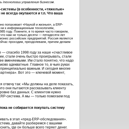
ь технологии управления бизнесом.
P-системы (в особенности, «тяжелые»
не всегда окупаются и т.п. Что ваша
оно попахивает «Наукой и жизнью», а ERP-
и ни к информационным технологиям,
985 году. Помните, в то время часто говорили,
 что нам не только десяти — пятидесяти лет
изнес российских предприятий. Россия является
 сейчас проходим, преодолеваем, причем делаем
 — спасибо 1998 году за наше «счастливое
ии, стали очень быстро проигрывать, стали
олее вменяемыми. Им стало понятно, что надо
ково адекватные. Главное то, в чьих руках
ло принципиально важным. И сегодня многие
партнера». Вот это — ключевой момент,
я отвечу так: «Мы должны на деле показать,
что они пытаются рассказывать клиенту
уровне баз данных. С клиентом нужно
 ERP-система. А мы — только помогаем под
 пока не собирается покупать систему
гивать в этап «пред-ERP-обследования».
стема, давайте разберемся с вашими
ить, где он больше всего теряет денег.