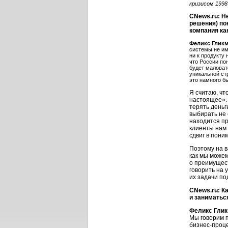
кризисом 1998
CNews.ru: Н
решения) по
компания ка
Феликс Гликм
системы не им
ни к продукту 
что России по
будет маловат
уникальной ст
это намного б
Я считаю, чт
настоящее». 
терять деньг
выбирать не 
находится пр
клиенты нам 
сдвиг в пони
Поэтому на в
как мы можем
о преимущест
говорить на 
их задачи по
CNews.ru: Ка
и заниматьс
Феликс Глик
Мы говорим 
бизнес-проце