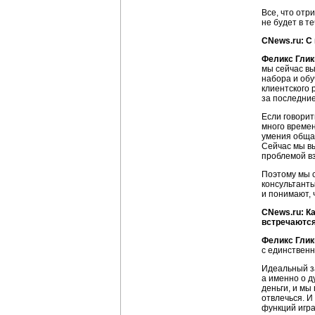
Все, что отр
не будет в т
CNews.ru: С
Феликс Глик
мы сейчас вы
набора и обу
клиентского 
за последние
Если говорит
много времен
умения обща
Сейчас мы в
проблемой в
Поэтому мы 
консультанты
и понимают, 
CNews.ru: К
встречаются
Феликс Глик
с единствен
Идеальный за
а именно о д
деньги, и мы
отвлечься. И
функций игра