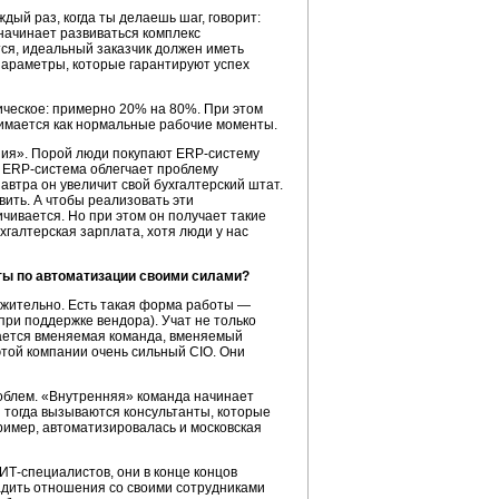
ый раз, когда ты делаешь шаг, говорит:
 начинает развиваться комплекс
тся, идеальный заказчик должен иметь
 параметры, которые гарантируют успех
ическое: примерно 20% на 80%. При этом
инимается как нормальные рабочие моменты.
ния». Порой люди покупают ERP-систему
ы, ERP-система облегчает проблему
завтра он увеличит свой бухгалтерский штат.
вить. А чтобы реализовать эти
чивается. Но при этом он получает такие
галтерская зарплата, хотя люди у нас
ты по автоматизации своими силами?
жительно. Есть такая форма работы —
при поддержке вендора). Учат не только
учается вменяемая команда, вменяемый
этой компании очень сильный CIO. Они
роблем. «Внутренняя» команда начинает
 тогда вызываются консультанты, которые
пример, автоматизировалась и московская
 ИТ-специалистов, они в конце концов
адить отношения со своими сотрудниками