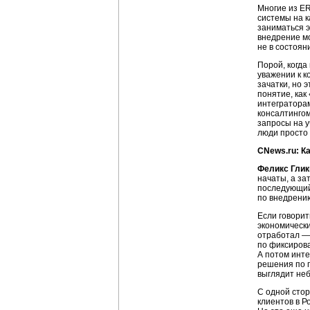
Многие из E
системы на к
заниматься э
внедрение м
не в состоян
Порой, когда
уважении к к
зачатки, но 
понятие, ка
интеграторам
консалтингом
запросы на у
люди просто 
CNews.ru: К
Феликс Глик
начаты, а за
последующий
по внедрени
Если говорит
экономически
отработал — 
по фиксирова
А потом инте
решения по п
выглядит неб
С одной стор
клиентов в Р