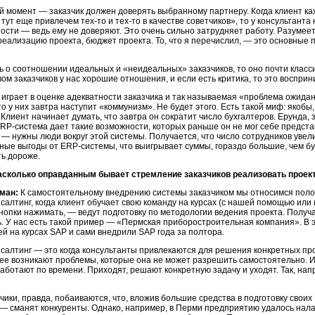
 момент — заказчик должен доверять выбранному партнеру. Когда клиент кажд
тут еще привлечем тех-то и тех-то в качестве советчиков», то у консультанта
сти — ведь ему не доверяют. Это очень сильно затрудняет работу. Разумее
реализацию проекта, бюджет проекта. То, что я перечислил, — это основные
ь о соотношении идеальных и «неидеальных» заказчиков, то оно почти класс
ом заказчиков у нас хорошие отношения, и если есть критика, то это воспр
играет в оценке адекватности заказчика и так называемая «проблема ожида
то у них завтра наступит «коммунизм». Не будет этого. Есть такой миф: якоб
 Клиент начинает думать, что завтра он сократит число бухгалтеров. Ерунда, 
RP-система дает такие возможности, которых раньше он не мог себе предста
— нужны люди вокруг этой системы. Получается, что число сотрудников увели
ые выгоды от ERP-системы, что выигрывает суммы, гораздо большие, чем бух
ть дороже.
асколько оправданным бывает стремление заказчиков реализовать проек
ман:
К самостоятельному внедрению системы заказчиком мы относимся поло
салтинг, когда клиент обучает свою команду на курсах (с нашей помощью или 
 кнопки нажимать, — ведут подготовку по методологии ведения проекта. Пол
. У нас есть такой пример — «Пермская приборостроительная компания». В 
й на курсах SAP и сами внедрили SAP года за полтора.
салтинг — это когда консультанты привлекаются для решения конкретных п
нее возникают проблемы, которые она не может разрешить самостоятельно. И
аботают по времени. Приходят, решают конкретную задачу и уходят. Так, на
чики, правда, побаиваются, что, вложив большие средства в подготовку своих
 — сманят конкуренты. Однако, например, в Перми предприятию удалось нал