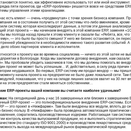
становится понятно, как эффективнее использовать тот или иной инструмент.
орядка пяти проектов, где «ERP-проблема» решается вовсе не средствами E
стемы управления этими хранилищами.
нас есть клиент — очень «продвинутая» с точки зрения бизнеса компания. П
омпания не в состоянии получить от этой системы что-либо вменяемое, кроме
или систему, которая консолидирует данные, а потом эти данные анализируе
щий этап проекта — мы начинаем внедрять в этой компании ERP, заменяя «1
 бы мы полгода назад пришли к этому клиенту и сказали бы: «Ребята, все, что
тему», — это было бы просто смешно! У него же бизнес остановится, он пере
нутренней убежденности в необходимости именно такого развития событий. А 
 дело обоих партнеров: клиента и исполнителя.
относится к проекту как во времена социализма — ничего из этой затеи не вы
дприятии в Волгограде. Когда мы заключили договор внедрения, нам сказали
». Мы пробовали убедить заказчиков в том, что мы должны помогать во внедре
дин проект не может быть успешным… И, действительно, в силу ряда причин 
тегории неудавшихся. Во-первых, ERP-систему им продал вендор — мы пришли
к моменту начала проекта на предприятии не было даже локальной сети. Та
одулей, показавшая, что у них на складе лишних запасов хватит на 30 лет 
ом на этом предприятии стали меняться собственники…
акие ERP-проекты вашей компании вы считаете наиболее удачными?
ман:
На сегодняшний день у нас 16 завершенных или близких к завершению E
ачный ERP-проект — это полнофункциональное внедрение ERP-системы. Есл
P — это проект в «Нижфарме». Там были внедрены все модули, вплоть до с
 бизнес-пользу. В «Нижфарме» была проведена автоматизация практически 
равления, сократились производственные издержки. Работающая там система
ии контроль качества выпускаемой продукции, но и выполнить стратегически
ачеством (по стандарту ISO 9001:2000) и производством лекарственных сред
зможность выхода на международный рынок фармацевтической продукции.