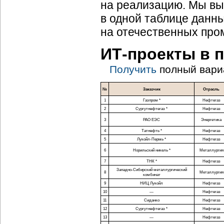
на реализацию. Мы вы
в одной таблице данн
на отечественных про
ИТ-проекты
в 
Получить
полный вари
№
Заказчик
Отрасль
1
Газпром *
Нефтегаз
2
Сургутнефтегаз *
Нефтегаз
3
РАО ЕЭС
Энергетика
4
Татнефть *
Нефтегаз
5
Лукойл-Пермь
*
Нефтегаз
6
Норильский никель *
Металлургия
7
ТНК *
Нефтегаз
Западно-Сибирский
металлургический
8
Металлургия
комбинат
9
НИЦ Лукойл
Нефтегаз
10
—
Нефтегаз
11
Сиданко
Нефтегаз
12
Сургутнефтегаз *
Нефтегаз
13
—
Нефтегаз