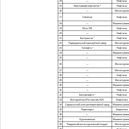
14
—
Нефтегаз
15
Ярославнефтеоргсинтез *
Нефтегаз
16
—
Металлургия
17
Сибинтек
Нефтегаз
18
—
Машиностроен
19
Юкос РМ
Нефтегаз
20
—
Нефтегаз
21
Белтрансгаз *
Нефтегаз
22
Первоуральский новотрубный завод
Металлургия
23
Татнефть *
Нефтегаз
24
—
Машиностроен
25
—
Нефтегаз
26
—
Металлургия
27
—
Металлургия
28
—
Нефтегаз
29
—
Металлургия
30
—
Машиностроен
31
—
Нефтегаз
32
Белкамнефть *
Нефтегаз
33
Волгодонская (Ростовская) АЭС
Энергетика
34
Сарапульский электрогенераторный завод
Машиностроен
35
Пермэнерго
Энергетика
36
—
Машиностроен
37
Курганхиммаш
Машиностроен
38
Ревдинский металлургический холдинг
Металлургия