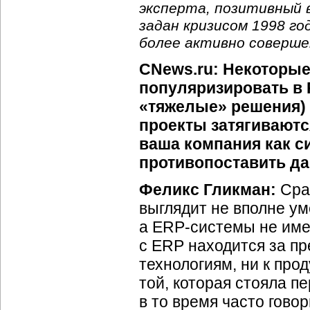
эксперта, позитивный 
задан кризисом 1998 го
более активно соверше
CNews.ru: Некоторые
популяризировать в 
«тяжелые» решения) 
проекты затягиваются
ваша компания как с
противопоставить д
Феликс Гликман:
Сраз
выглядит не вполне ум
а ERP-системы не имею
с ERP находится за п
технологиям, ни к про
той, которая стояла пе
в то время часто гово