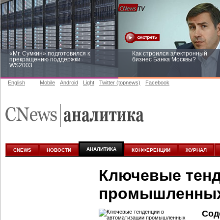
«Mr. Сумкин» подготовился к
Как строился электронный
прекращению поддержки
бизнес Банка Москвы?
WS2003
English
Mobile
Android
Light
Twitter (topnews)
Facebook
Заоблачная оптимизация: как
Рейтинг CNewsInfrastructure 20
Faberlic изменил подход к
приглашаем участвовать
аналитике
АНАЛИТИКА
CNEWS
НОВОСТИ
КОНФЕРЕНЦИИ
ЖУРНАЛ
Ключевые тенд
промышленных
Сод