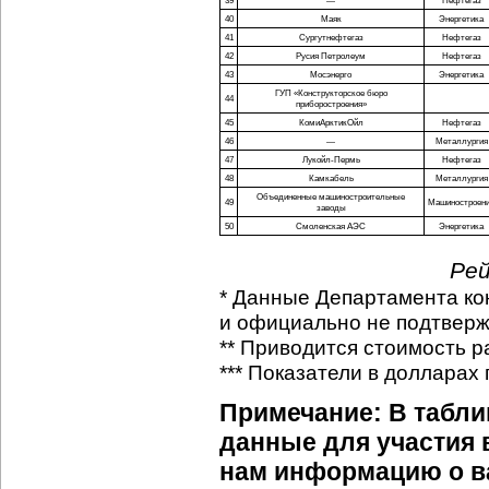
39
—
Нефтегаз
40
Маяк
Энергетика
41
Сургутнефтегаз
Нефтегаз
42
Русия Петролеум
Нефтегаз
43
Мосэнерго
Энергетика
ГУП «Конструкторское бюро
44
приборостроения»
45
КомиАрктикОйл
Нефтегаз
46
—
Металлургия
47
Лукойл-Пермь
Нефтегаз
48
Камкабель
Металлургия
Объединенные машиностроительные
49
Машиностроен
заводы
50
Смоленская АЭС
Энергетика
Рей
* Данные Департамента ко
и официально не подтвер
** Приводится стоимость р
*** Показатели в долларах
Примечание: В табл
данные для участия 
нам информацию о 