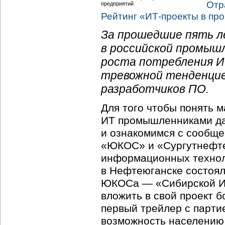
Отр
Рейтинг «
ИТ-проекты
в пр
За прошедшие пять л
в российской промыш
роста потребления ИТ
тревожной тенденцие
разработчиков ПО.
Для того чтобы понять 
ИТ промышленниками дав
и ознакомимся с сообще
«ЮКОС» и «Сургутнефтег
информационных технол
в Нефтеюганске состоял
ЮКОСа — «Сибирской Ин
вложить в свой проект 
первый трейлер с парти
возможность населению 