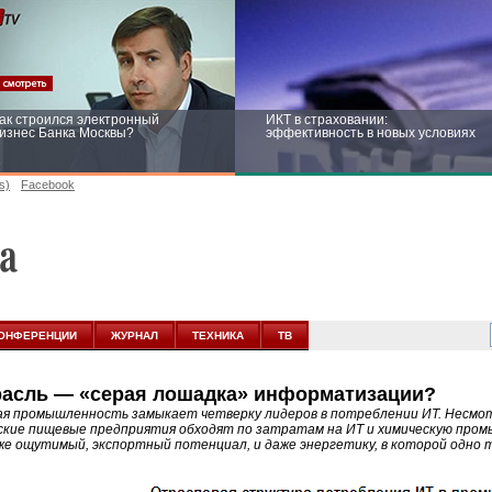
ак строился электронный
ИКТ в страховании:
изнес Банка Москвы?
эффективность в новых условиях
s)
Facebook
ейтинг CNewsInfrastructure 2015:
Информационная безопасность
риглашаем участвовать
бизнеса и госструктур: развитие в
новых условиях
ОНФЕРЕНЦИИ
ЖУРНАЛ
ТЕХНИКА
ТВ
расль — «серая лошадка» информатизации?
я промышленность замыкает четверку лидеров в потреблении ИТ. Несмотр
ские пищевые предприятия обходят по затратам на ИТ и химическую пром
 же ощутимый, экспортный потенциал, и даже энергетику, в которой одно 