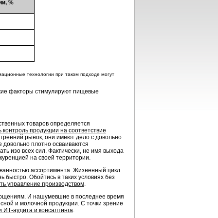
ии, %
мационные технологии при таком подходе могут
какие факторы стимулируют пищевые
льственных товаров определяется
 контроль продукции на соответствие
утренний рынок, они имеют дело с довольно
е довольно плотно осваиваются
ть изо всех сил. Фактически, не имя выхода
куренцией на своей территории.
ванностью ассортимента. Жизненный цикл
 быстро. Обойтись в таких условиях без
ть управление производством
.
глощениям. И нашумевшие в последнее время
сной и молочной продукции. С точки зрение
ги
ИТ-аудита
и консалтинга
.