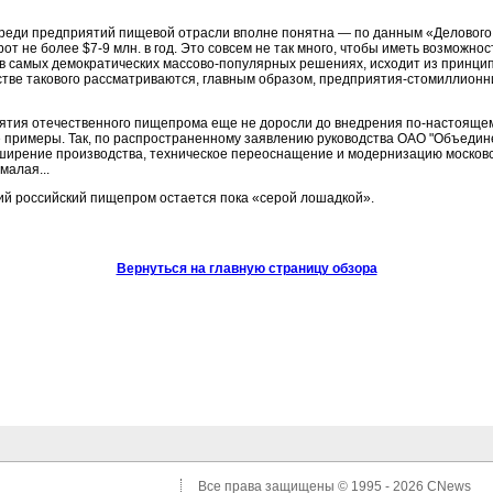
реди предприятий пищевой отрасли вполне понятна — по данным «Делового
рот не более
$7-9 млн
. в год. Это совсем не так много, чтобы иметь возможн
 в самых демократических массово-популярных решениях, исходит из принци
стве такового рассматриваются, главным образом,
предприятия-стомиллионн
приятия отечественного пищепрома еще не доросли до внедрения
по-настояще
 примеры. Так, по распространенному заявлению руководства ОАО "Объеди
сширение производства, техническое переоснащение и модернизацию москов
малая...
гий российский пищепром остается пока «серой лошадкой».
Вернуться на главную страницу обзора
Все права защищены © 1995 - 2026
CNews