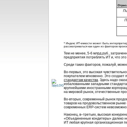
Отрас
П
П
* Индекс ИТ-емкости может быть интерпрети
рассматриваться как один из факторов произ
Тем не менее,
5-6 млрд.руб.
, затрачен
предприятия потреблять ИТ и, что это
Среди таких факторов, пожалуй, мож
Во-первых
, это высокая чувствительн
покупателем мгновенно. Это создает 
стандартам качества
. Здесь надо ска
избалованными западными стандартами
крупнейшими иностранными корпорациям
на мировой рынок, отечественные про
Во-вторых, современный рынок продо
товаров на продовольственном рынке 
современных
ERP-систем
невозможно.
Наконец,
в–третьих
, высокая конкуре
«Объединенные кондитеры» далеко не 
ИТ любая крупная организационная п