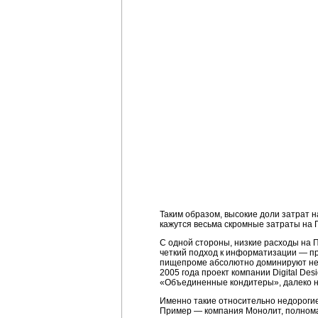
Таким образом, высокие доли затрат 
кажутся весьма скромные затраты на П
С одной стороны, низкие расходы на 
четкий подход к информатизации — пр
пищепроме абсолютно доминируют нед
2005 года проект компании Digital D
«Объединенные кондитеры», далеко не
Именно такие относительно недороги
Пример — компания Монолит, полнома