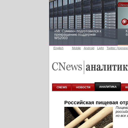
«Mr. Сумкин» подготовился к
К
прекращению поддержки
б
WS2003
English
Mobile
Android
Light
Twitter (topnew
Заоблачная оптимизация: как
Р
Faberlic изменил подход к
п
аналитике
АНАЛИТИКА
CNEWS
НОВОСТИ
К
Российская пищевая от
Пищева
россий
но все