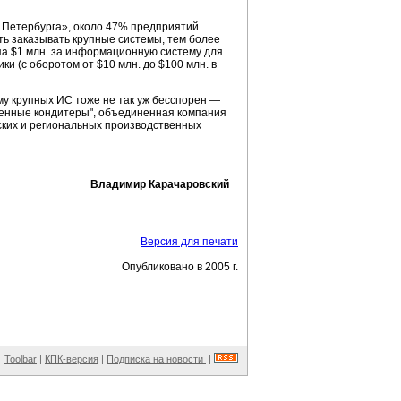
 Петербурга», около 47% предприятий
ость заказывать крупные системы, тем более
па $1 млн. за информационную систему для
ики
(с оборотом от $10 млн. до $100 млн. в
му
крупных ИС тоже не так уж бесспорен —
ненные кондитеры", объединенная компания
ских и региональных производственных
Владимир Карачаровский
Версия для печати
Опубликовано в 2005 г.
Toolbar
|
КПК-версия
|
Подписка на новости
|