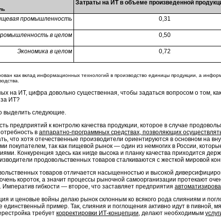
Затраты на ИТ в объеме произведенной продукц
ль
ищевая промышленность
0,31
ромышленность в целом
0,50
Экономика в целом
0,72
рован как вклад информационных технологий в производство единицы продукции, а инфор
водства.
ных на ИТ, цифра довольно существенная, чтобы задаться вопросом о том, 
 за ИТ?
но выделить следующие.
ость предприятий к контролю качества продукции, которое в случае продово
потребность в
аппаратно-программных средствах, позволяющих осуществлять
зать, что хотя отечественные производители ориентируются в основном на вн
 покупателем, так как пищевой рынок — один из немногих в России, которы
и. Конкуренция здесь как нигде высока и планку качества приходится держа
изводители продовольственных товаров сталкиваются с жесткой мировой кон
вольственных товаров отличается насыщенностью и высокой диверсифициро
очень короток, а значит процессы рыночной самоорганизации протекают очень
 Императив гибкости — второе, что заставляет предприятия
автоматизирова
нция и ценовые войны делаю рынок склонным ко всякого рода слияниям и по
единственный пример. Так, слияния и поглощения активно идут в пивной, мя
ерестройка требует
корректировки
ИТ-концепции
, делают необходимым
услу