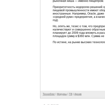
рыночная ниша — именно пищепром.
Приоритетность недорогих решений с
пищевой промышленности имеют обо
иностранные. Например, Oracle, даже
«средней руки» предприятия, а в каче
год).
Но, опять же, тезис о том, что пред
наличествуют и совершенно обратные
планирует до 2009 года вложить в ра
площадок сумму в $360 млн. Сумма не 
По истине, на рынке высоких техноло
Техноблог
|
Форумы
|
ТВ
|
Архив