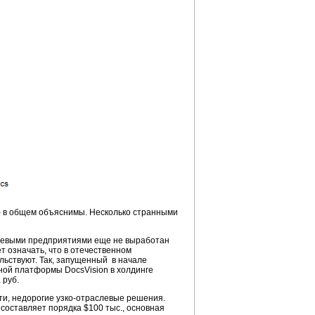
%) в общем объяснимы. Несколько странными
ищевыми предприятиями еще не выработан
т означать, что в отечественном
ьствуют. Так, запущенный в начале
мной платформы DocsVision в холдинге
 руб.
ти, недорогие
узко-отраслевые
решения.
оставляет порядка $100 тыс., основная