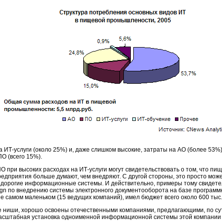
на
ИТ-услуги
(около 25%) и, даже слишком высокие, затраты на АО (более 53
О (всего 15%).
ПО при высоких расходах на
ИТ-услуги
могут свидетельствовать о том, что п
едприятия больше думают, чем внедряют. С другой стороны, это просто може
орогие информационные системы. И действительно, примеры тому свидетел
esign по внедрению системы электронного документооборота на базе програм
 самом маленьком (15 ведущих компаний), имел бюджет всего около 600 тыс.
е ниши, хорошо освоены отечественными компаниями, предлагающими, по су
сштабная установка одноименной информационной системы этой компании с