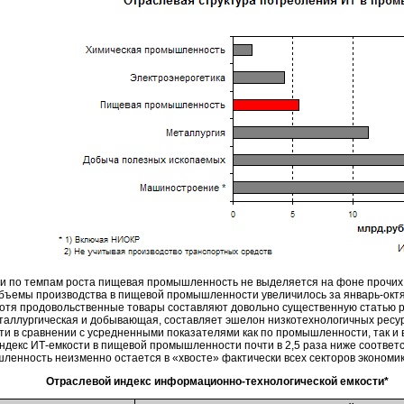
и по темпам роста пищевая промышленность не выделяется на фоне прочих
объемы производства в пищевой промышленности увеличилось за
январь-окт
Хотя продовольственные товары составляют довольно существенную статью р
металлургическая и добывающая, составляет эшелон низкотехнологичных рес
ти
в сравнении с усредненными показателями как по промышленности, так и 
индекс
ИТ-емкости
в пищевой промышленности почти в 2,5 раза ниже соответс
енность неизменно остается в «хвосте» фактически всех секторов экономик
Отраслевой индекс
информационно-технологической
емкости*