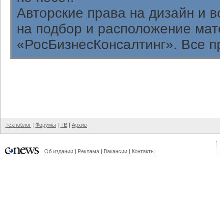
Авторские права на дизайн и 
на подбор и расположение ма
«РосБизнесКонсалтинг». Все п
Техноблог
|
Форумы
|
ТВ
|
Архив
Об издании
|
Реклама
|
Вакансии
|
Контакты