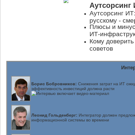
Аутсорсинг
Аутсорсинг ИТ
русскому - сме
Плюсы и минус
ИТ-инфрастру
Кому доверить
советов
Инте
Борис Бобровников:
Снижения затрат на ИТ ожид
эффективность инвестиций должна расти
Леонид Гольденберг:
Интегратор должен предлож
информационной системы во времени