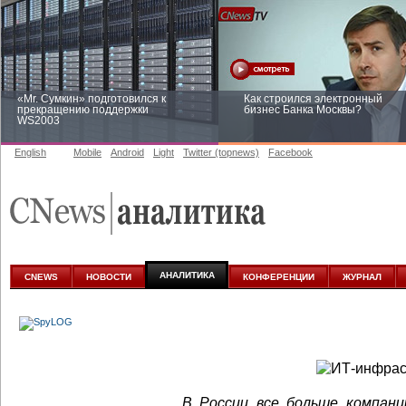
«Mr. Сумкин» подготовился к
Как строился электронный
прекращению поддержки
бизнес Банка Москвы?
WS2003
English
Mobile
Android
Light
Twitter (topnews)
Facebook
Заоблачная оптимизация: как
Рейтинг CNewsInfrastructure 20
Faberlic изменил подход к
приглашаем участвовать
аналитике
АНАЛИТИКА
CNEWS
НОВОСТИ
КОНФЕРЕНЦИИ
ЖУРНАЛ
В России все больше компан