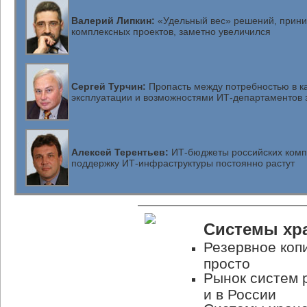
Валерий Липкин:
«Удельный вес» решений, прини
комплексных проектов, заметно увеличился
Сергей Турчин:
Пропасть между потребностью в к
эксплуатации и возможностями ИТ-департаментов з
Алексей Терентьев:
ИТ-бюджеты российских комп
поддержку ИТ-инфраструктуры постоянно растут
Системы хр
Резервное коп
просто
Рынок систем 
и в России