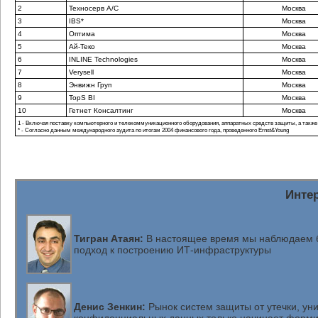
2
Техносерв А/С
Москва
3
IBS*
Москва
4
Оптима
Москва
5
Ай-Теко
Москва
6
INLINE Technologies
Москва
7
Verysell
Москва
8
Энвижн Груп
Москва
9
TopS BI
Москва
10
Гетнет Консалтинг
Москва
1 - Включая поставку компьютерного и телекоммуникационного оборудования, аппаратных средств защиты, а также
* - Согласно данным международного аудита по итогам 2004 финансового года, проведенного Ernst&Young
Инте
Тигран Атаян:
В настоящее время мы наблюдаем 
подход к построению
ИТ-инфраструктуры
Денис Зенкин:
Рынок систем защиты от утечки, ун