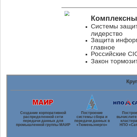
Комплексны
Системы защит
лидерство
Защита информ
главное
Российские CI
Закон тормози
Кру
Создание корпоративной
Построение
Постро
распределенной сети
системы сбора и
вычислите
передачи данных для
передачи данных в
кластера
промышленной группы МАИР
«Тюменьэнерго»
НПО «Са