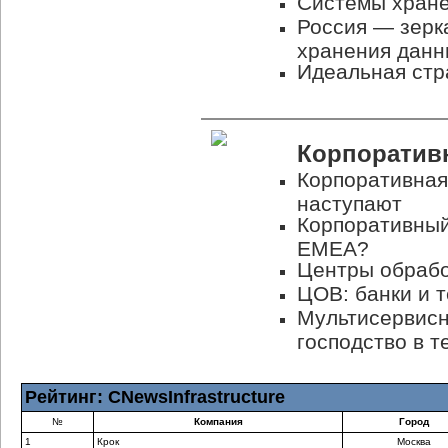
Системы хране
Россия — зерк
хранения данн
Идеальная стр
Корпоратив
Корпоративная
наступают
Корпоративный
EMEA?
Центры обрабо
ЦОВ: банки и 
Мультисервисн
господство в т
Рейтинг: CNewsInfrastructure
№
Компания
Город
1
Крок
Москва