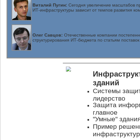
Виталий Пугин:
Сегодня увеличение масштабов пр
ИТ-инфраструктуры зависит от темпов развития ко
Олег Савцов:
Отечественные компании постепенно
структурирования
ИТ-бюджета
по статьям поставок
Инфраструк
зданий
Системы защит
лидерство
Защита информ
главное
"Умные" здани
Пример решени
инфраструктур