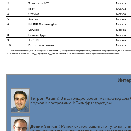
2
Техносерв А/С
Москва
3
IBS*
Москва
4
Оптима
Москва
5
Ай-Теко
Москва
6
INLINE Technologies
Москва
7
Verysell
Москва
8
Энвижн Груп
Москва
9
TopS BI
Москва
10
Гетнет Консалтинг
Москва
1 - Включая поставку компьютерного и телекоммуникационного оборудования, аппаратных средств защиты, а также
* - Согласно данным международного аудита по итогам 2004 финансового года, проведенного Ernst&Young
Инте
Тигран Атаян:
В настоящее время мы наблюдаем 
подход к построению
ИТ-инфраструктуры
Денис Зенкин:
Рынок систем защиты от утечки, ун