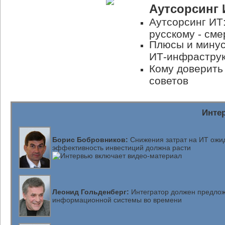
Аутсорсинг
Аутсорсинг ИТ
русскому - сме
Плюсы и минус
ИТ-инфрастру
Кому доверить
советов
Инте
Борис Бобровников:
Снижения затрат на ИТ ожид
эффективность инвестиций должна расти
Леонид Гольденберг:
Интегратор должен предлож
информационной системы во времени