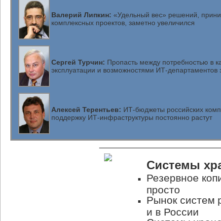
Валерий Липкин:
«Удельный вес» решений, прини
комплексных проектов, заметно увеличился
Сергей Турчин:
Пропасть между потребностью в к
эксплуатации и возможностями ИТ-департаментов з
Алексей Терентьев:
ИТ-бюджеты российских комп
поддержку ИТ-инфраструктуры постоянно растут
Системы хр
Резервное коп
просто
Рынок систем 
и в России