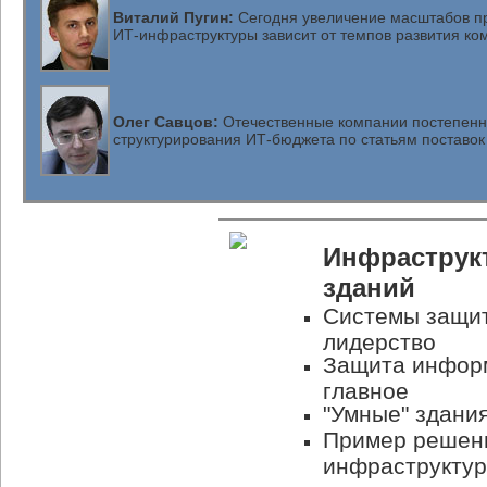
Виталий Пугин:
Сегодня увеличение масштабов пр
ИТ-инфраструктуры зависит от темпов развития ко
Олег Савцов:
Отечественные компании постепенно
структурирования
ИТ-бюджета
по статьям поставок
Инфраструк
зданий
Системы защит
лидерство
Защита информ
главное
"Умные" здани
Пример решени
инфраструктур