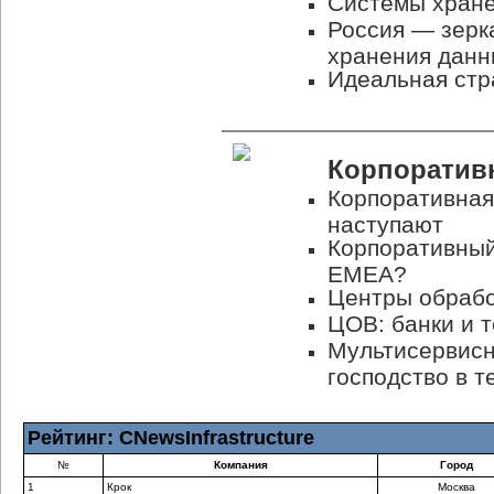
Системы хране
Россия — зерк
хранения данн
Идеальная стр
Корпоратив
Корпоративная
наступают
Корпоративный
EMEA?
Центры обрабо
ЦОВ: банки и 
Мультисервисн
господство в т
Рейтинг: CNewsInfrastructure
№
Компания
Город
1
Крок
Москва