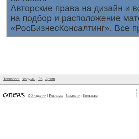
Авторские права на дизайн и 
на подбор и расположение ма
«РосБизнесКонсалтинг». Все п
Техноблог
|
Форумы
|
ТВ
|
Архив
Об издании
|
Реклама
|
Вакансии
|
Контакты