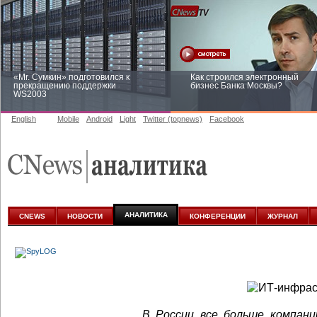
«Mr. Сумкин» подготовился к
Как строился электронный
прекращению поддержки
бизнес Банка Москвы?
WS2003
English
Mobile
Android
Light
Twitter (topnews)
Facebook
Заоблачная оптимизация: как
Рейтинг CNewsInfrastructure 20
Faberlic изменил подход к
приглашаем участвовать
аналитике
АНАЛИТИКА
CNEWS
НОВОСТИ
КОНФЕРЕНЦИИ
ЖУРНАЛ
В России все больше компан