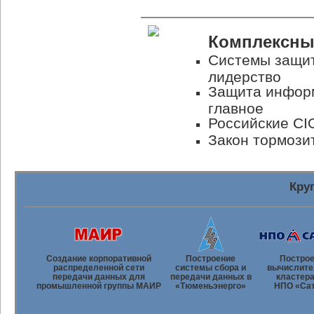
Комплексны
Системы защит
лидерство
Защита информ
главное
Российские CI
Закон тормози
Кру
Создание корпоративной
Построение
Постро
распределенной сети
системы сбора и
вычислите
передачи данных для
передачи данных в
кластера
промышленной группы МАИР
«Тюменьэнерго»
НПО «Са