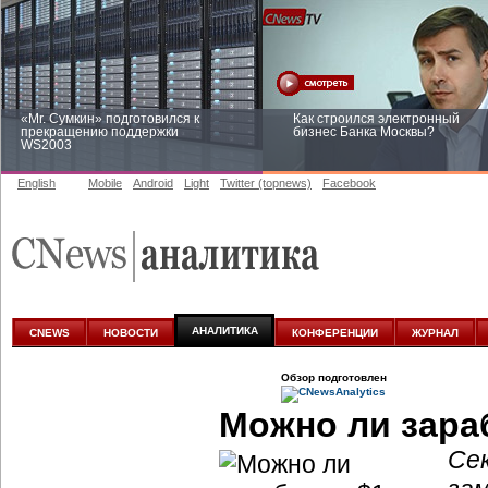
«Mr. Сумкин» подготовился к
Как строился электронный
прекращению поддержки
бизнес Банка Москвы?
WS2003
English
Mobile
Android
Light
Twitter (topnews)
Facebook
Заоблачная оптимизация: как
Рейтинг CNewsInfrastructure 20
Faberlic изменил подход к
приглашаем участвовать
аналитике
АНАЛИТИКА
CNEWS
НОВОСТИ
КОНФЕРЕНЦИИ
ЖУРНАЛ
Обзор подготовлен
Можно ли зараб
Се