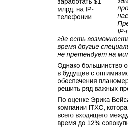
за
про
на
Пр
IP
где есть возможность
время другие специа
не претендует на ми
Однако большинство 
в будущее с оптимизмо
обеспечения планомер
решить ряд важных пр
По оценке Эрика Вейса
компании ITXC, котор
всего входящего межд
время до 12% совокупн