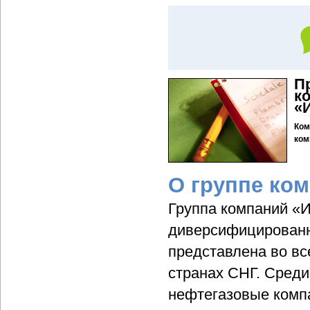
П
к
«
Ком
ком
О группе ко
Группа компаний «
диверсифицированн
представлена во вс
странах СНГ. Среди
нефтегазовые комп