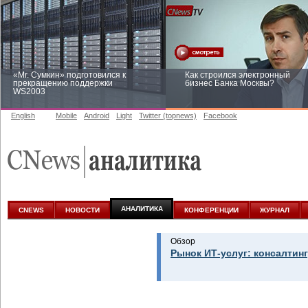
«Mr. Сумкин» подготовился к
Как строился электронный
прекращению поддержки
бизнес Банка Москвы?
WS2003
English
Mobile
Android
Light
Twitter (topnews)
Facebook
Заоблачная оптимизация: как
Рейтинг CNewsInfrastructure 20
Faberlic изменил подход к
приглашаем участвовать
аналитике
АНАЛИТИКА
CNEWS
НОВОСТИ
КОНФЕРЕНЦИИ
ЖУРНАЛ
Обзор
Рынок ИТ-услуг: консалтинг