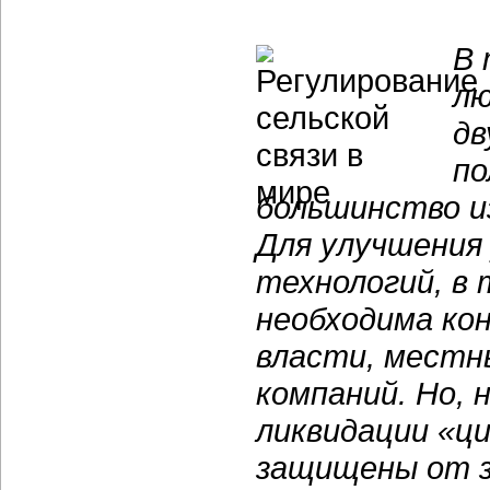
В 
лю
дв
по
большинство и
Для улучшения 
технологий, в 
необходима ко
власти, местны
компаний. Но, 
ликвидации «ц
защищены от 