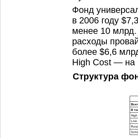
Фонд универса
в 2006 году $7,
менее 10 млрд. 
расходы прова
более $6,6 млр
High Cost — на 
Структура фо
Всег
В то
High
Low 
Rura
Schoo