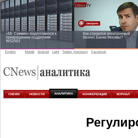
«Mr. Сумкин» подготовился к
Как строился электронный
прекращению поддержки
бизнес Банка Москвы?
WS2003
English
Mobile
Android
Light
Twitter (topnews)
Facebook
Заоблачная оптимизация: как
Рейтинг CNewsInfrastructure 20
Faberlic изменил подход к
приглашаем участвовать
аналитике
АНАЛИТИКА
CNEWS
НОВОСТИ
КОНФЕРЕНЦИИ
ЖУРНАЛ
Регулир