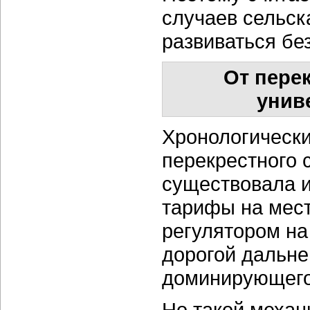
случаев сельск
развиваться бе
От пере
унив
Хронологически
перекрестного 
существовала и
тарифы на мес
регулятором на
дорогой дальне
доминирующего
Но такой механ