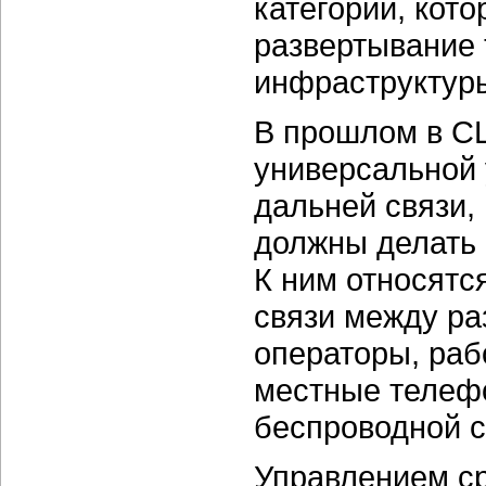
категорий, кот
развертывание
инфраструктуры
В прошлом в С
универсальной 
дальней связи, 
должны делать
К ним относятс
связи между р
операторы, ра
местные телеф
беспроводной с
Управлением ср