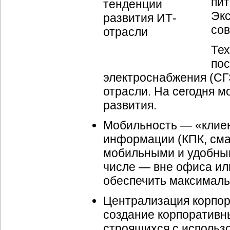
пит
Экс
сов
Тех
пос
электроснабжения (СГ
отрасли. На сегодня м
развития.
Мобильность — «клиен
информации (КПК, сма
мобильными и удобным
числе — вне офиса ил
обеспечить максималь
Централизация корпор
создание корпоративн
строящихся с использ