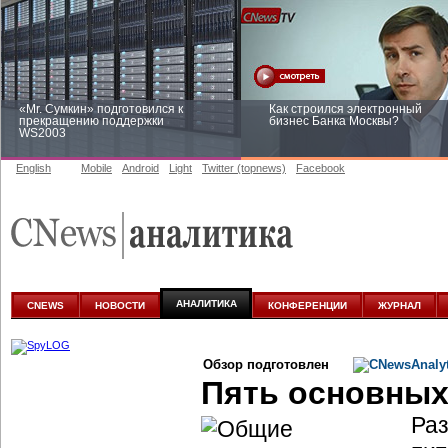
«Mr. Сумкин» подготовился к
Как строился электронный
прекращению поддержки
бизнес Банка Москвы?
WS2003
English
Mobile
Android
Light
Twitter (topnews)
Facebook
Заоблачная оптимизация: как
Рейтинг CNewsInfrastructure 20
Faberlic изменил подход к
приглашаем участвовать
аналитике
АНАЛИТИКА
CNEWS
НОВОСТИ
КОНФЕРЕНЦИИ
ЖУРНАЛ
Обзор подготовлен
Пять основных
Раз