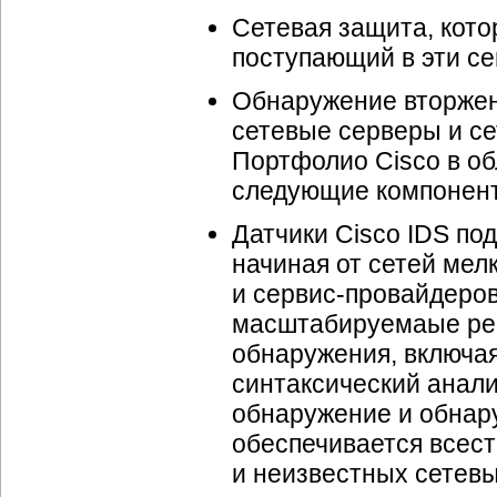
Сетевая защита, кото
поступающий в эти с
Обнаружение вторжен
сетевые серверы и с
Портфолио Cisco в об
следующие компонен
Датчики Cisco IDS п
начиная от сетей мел
и сервис-провайдеров
масштабируемаые реш
обнаружения, включа
синтаксический анализ
обнаружение и обнар
обеспечивается всес
и неизвестных сетевы