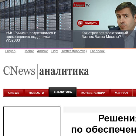
«Mr. Сумкин» подготовился к
Как строился электронный
прекращению поддержки
бизнес Банка Москвы?
WS2003
English
Mobile
Android
Light
Twitter (topnews)
Facebook
Заоблачная оптимизация: как
Рейтинг CNewsInfrastructure 20
Faberlic изменил подход к
приглашаем участвовать
аналитике
АНАЛИТИКА
CNEWS
НОВОСТИ
КОНФЕРЕНЦИИ
ЖУРНАЛ
Решени
по обеспече