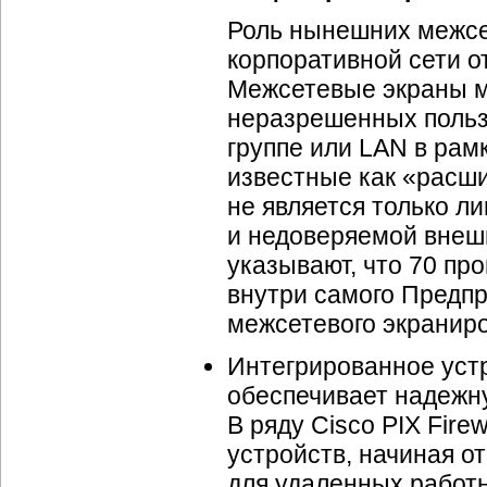
Роль нынешних межсе
корпоративной сети о
Межсетевые экраны м
неразрешенных польз
группе или LAN в рам
известные как «расш
не является только л
и недоверяемой внеш
указывают, что 70 пр
внутри самого Предпр
межсетевого экранир
Интегрированное устро
обеспечивает надежн
В ряду Cisco PIX Fir
устройств, начиная 
для удаленных работн