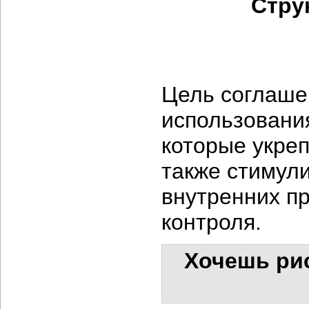
Струк
Цель соглаше
использования
которые укреп
также стимул
внутренних п
контроля.
Хочешь рис