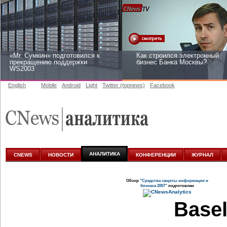
«Mr. Сумкин» подготовился к
Как строился электронный
прекращению поддержки
бизнес Банка Москвы?
WS2003
English
Mobile
Android
Light
Twitter (topnews)
Facebook
Заоблачная оптимизация: как
Рейтинг CNewsInfrastructure
Faberlic изменил подход к
2015: приглашаем участвова
аналитике
АНАЛИТИКА
CNEWS
НОВОСТИ
КОНФЕРЕНЦИИ
ЖУРНАЛ
Обзор
"Средства защиты информации и
бизнеса 2007"
подготовлен
Basel