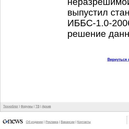
неразрешимой
выпустил ста
ИББС-1.0-2006
решение данн
Вернуться 
Техноблог
|
Форумы
|
ТВ
|
Архив
Об издании
|
Реклама
|
Вакансии
|
Контакты