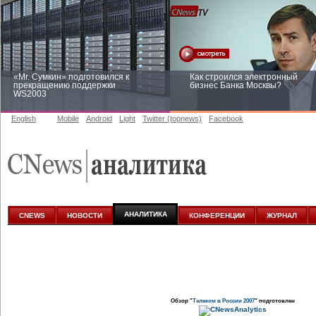
«Mr. Сумкин» подготовился к
Как строился электронный
прекращению поддержки
бизнес Банка Москвы?
WS2003
English
Mobile
Android
Light
Twitter (topnews)
Facebook
Заоблачная оптимизация: как
Рейтинг CNewsInfrastructure 20
Faberlic изменил подход к
приглашаем участвовать
аналитике
АНАЛИТИКА
CNEWS
НОВОСТИ
КОНФЕРЕНЦИИ
ЖУРНАЛ
Обзор "
Телеком в России 2007
" подготовлен