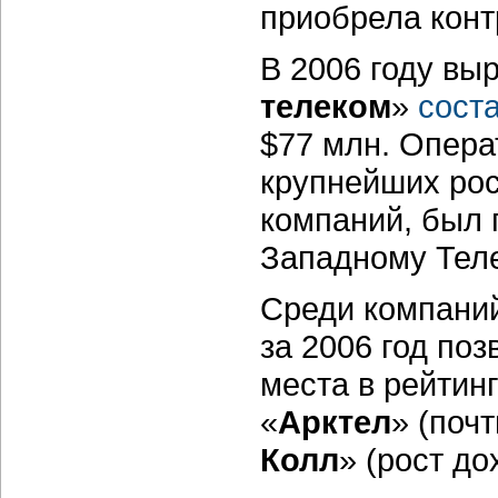
приобрела конт
В 2006 году вы
телеком
»
сост
$77 млн. Опера
крупнейших ро
компаний, был 
Западному Тел
Среди компаний
за 2006 год по
места в рейтин
«
Арктел
» (поч
Колл
» (рост до