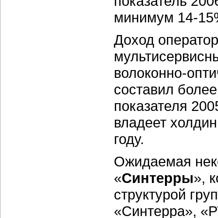
показатель 200
минимум 14-15
Доход операто
мультисервисны
волоконно-оптич
составил более
показателя 200
владеет холдин
году.
Ожидаемая нек
«
Синтерры
», 
структурой гру
«Синтерра», «Р