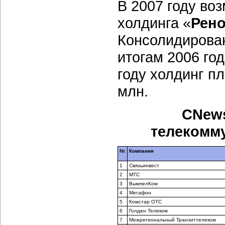
В 2007 году во
холдинга «
Рен
Консолидирова
итогам 2006 год
году холдинг п
млн.
CNews
телекомм
№
Компания
1
Связьинвест
2
МТС
3
ВымпелКом
4
Мегафон
5
Комстар ОТС
6
Голден Телеком
7
Межрегиональный Транзиттелеком