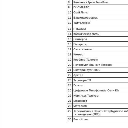
8
Компания ТрансТелеКом
9
ГК СМАРТС
10
Скай Линк
11
Башинформсвязь
12
Таттелеком
13
РТКОММ
14
Космическая связь
15
Синтерра
16
Петерстар
17
Сахателеком
18
Комкор
19
Корбина Телеком
20
Петербург Транзит Телеком
21
Екатеринбург-2000
22
Арктел
23
Телепорт-ТП
24
Газком
25
Цифровые Телефонные Сети Юг
26
Норильск-Телеком
27
Макомнет
28
Метроком
29
Телекомпания Санкт-Петербургское ка
телевидение (ТКТ)
30
Вест Колл