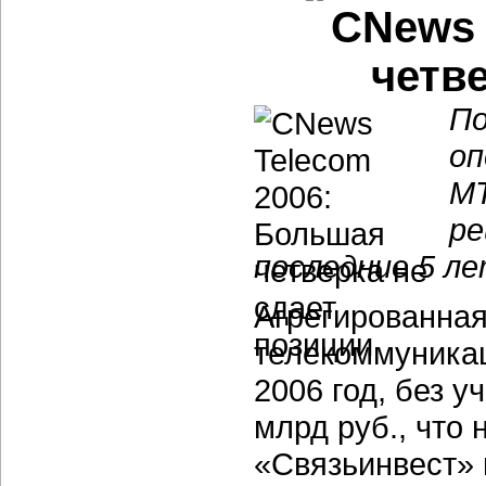
CNews 
четве
По
оп
МТ
ре
последние 5 л
Агрегированная
телекоммуника
2006 год, без у
млрд руб., что 
«Связьинвест» 