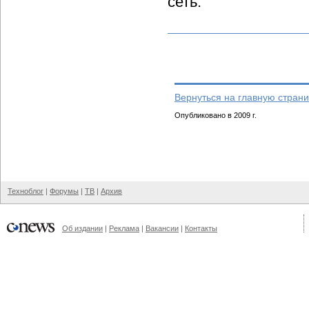
сеть.
Вернуться на главную страни
Опубликовано в 2009 г.
Техноблог
|
Форумы
|
ТВ
|
Архив
Об издании
|
Реклама
|
Вакансии
|
Контакты