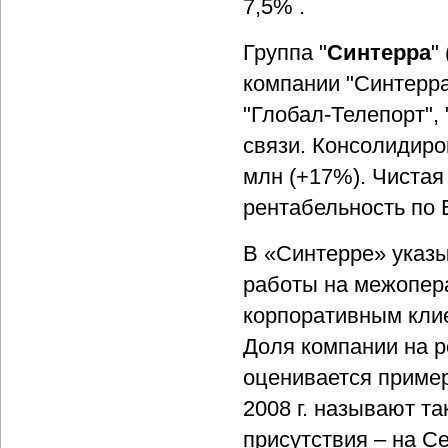
7,5% .
Группа "
Синтерра
"
компании "Синтерра
"Глобал-Телепорт",
связи. Консолидиро
млн (+17%). Чистая
рентабельность по 
В «Синтерре» указы
работы на межопера
корпоративным клие
Доля компании на р
оценивается приме
2008 г. называют т
присутствия – на С