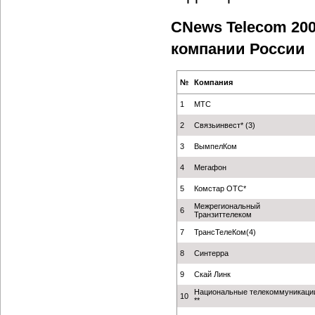
CNews Telecom 20
компании России
№
Компания
1
МТС
2
Связьинвест* (3)
3
ВымпелКом
4
Мегафон
5
Комстар ОТС*
Межрегиональный
6
Транзиттелеком
7
ТрансТелеКом(4)
8
Синтерра
9
Скай Линк
Национальные телекоммуникаци
10
**