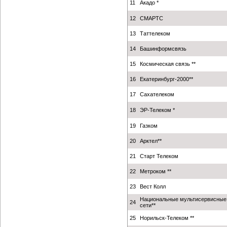
11
Акадо *
12
СМАРТС
13
Таттелеком
14
Башинформсвязь
15
Космическая связь **
16
Екатеринбург-2000**
17
Сахателеком
18
ЭР-Телеком *
19
Газком
20
Арктел**
21
Старт Телеком
22
Метроком **
23
Вест Колл
Национальные мультисервисные
24
сети**
25
Норильск-Телеком **