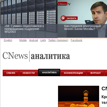
«Mr. Сумкин» подготовился к
Как строился электронный
прекращению поддержки
бизнес Банка Москвы?
WS2003
English
Mobile
Android
Light
Twitter (topnews)
Facebook
Заоблачная оптимизация: как
Рейтинг CNewsInfrastructure 20
Faberlic изменил подход к
приглашаем участвовать
аналитике
АНАЛИТИКА
CNEWS
НОВОСТИ
КОНФЕРЕНЦИИ
ЖУРНАЛ
C
Кр
те