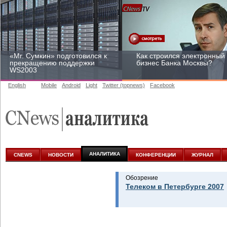
«Mr. Сумкин» подготовился к
Как строился электронный
прекращению поддержки
бизнес Банка Москвы?
WS2003
English
Mobile
Android
Light
Twitter (topnews)
Facebook
Заоблачная оптимизация:
Рейтинг CNewsInfrastructur
как Faberlic изменил подход
2015: приглашаем
к аналитике
участвовать
АНАЛИТИКА
CNEWS
НОВОСТИ
КОНФЕРЕНЦИИ
ЖУРНАЛ
Обозрение
Телеком в Петербурге 2007