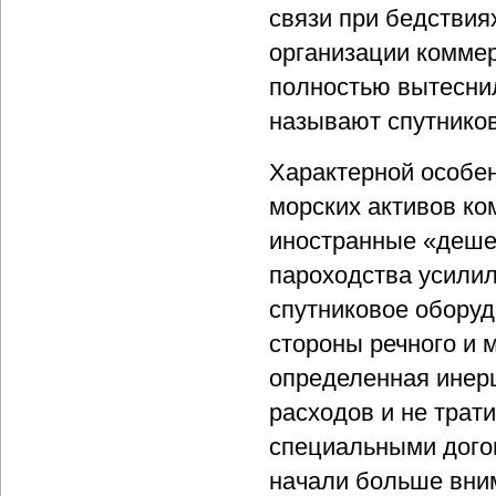
связи при бедстви
организации коммер
полностью вытеснил
называют спутников
Характерной особе
морских активов ком
иностранные «деше
пароходства усилил
спутниковое оборуд
стороны речного и 
определенная инер
расходов и не трат
специальными догов
начали больше вним