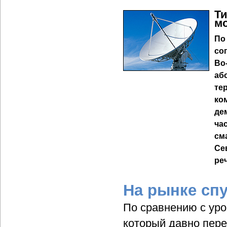
Ти
мо
По
со
Во
аб
те
ко
де
ча
см
Се
ре
На рынке сп
По сравнению с уро
который давно пер