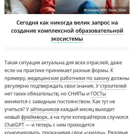
Источник: МТС
Линк, 2024
Сегодня как никогда велик запрос на
создание комплексной
образовательной
экосистемы
Такая ситуация актуальна для всех отраслей, даже
если на практике принимает разные формы. К
примеру,
медицинские работники
по закону
должны
регулярно подтверждать свои знания. У
строителей
нет таких обязательств, но СНИПы и
ГОСТы
меняются с завидным постоянством. Как тут не
учиться? У
айтишников
каждый месяц выходит
новый
фреймворк
, а на пути копирайтеров случился
ChatGPT
—
и теперь с ним приходится
конкурировать, прокачивая свои «скиллы». Рядовые