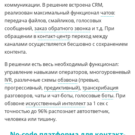
коммуникации. В решение встроена CRM,
реализован максимальный функционал
чатов
:
передача файлов, смайликов, голосовых
сообщений,
заказ обратного звонка
и т.д. При
обращении в
контакт-центр
переход между
каналами осуществляется бесшовно с сохранением
контента.
В решении есть весь необходимый функционал:
управление навыками операторов, многоуровневый
IVR
, различные схемы
обзвона
(превью,
прогрессивный,
предиктивный
),
транскрибация
разговоров, чаты и чат-боты, голосовые
боты
. При
обзвоне
искусственный интеллект
за 1 сек с
точностью до 96% распознает автоответчик,
человека или тишину.
No-code платформа для контакт-