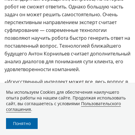
робот не сможет ответить. Однако большую часть
задач он может решить самостоятельно. Очень
перспективным направлением эксперт считает
суфлирование — современные технологии
позволяют научить робота быстро генерить ответ на
поставленный вопрос. Технологией ближайшего
будущего Антон Корнильев считает дополнительный
анализ диалогов для понимания сути клиента, его
удовлетворенности компанией.
«Искусственный интеллект может все, весь вопрос в
том, чего хотим мы, в какой мере мы готовы
Мы используем Сookies для обеспечения наилучшего
поручить ему общение с клиентами», — говорит
опыта работы на нашем сайте. Продолжая использовать
сайт, вы соглашаетесь с условиями
Пользовательского
Наталья Лошкарева. Ведь для того, чтобы обучить
соглашения
.
языковую модель, ей нужно предоставить огромные
объемы хорошо структурированной информации, а
Понятно
это большая работа. По мнению же
Светланы Берни
,