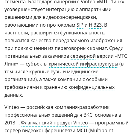
сегмента. Благодаря синергии с Vinteo «МТС Линк»
усовершенствует интеграцию с аппаратными
решениями для видеоконференцсвязи,
работающими по протоколам
SIP
и
H.323
. В
частности, расширится функциональность,
повысится качество передаваемого изображения
при подключении из переговорных комнат. Среди
потенциальных заказчиков
серверной
версии «МТС
Линк» — субъекты
критической инфраструктуры
(в
том числе крупные вузы и
медицинские
организации
), а также компании с особыми
требованиями к хранению
конфиденциальных
данных.
Vinteo —
российская
компания-разработчик
профессиональных решений для ВКС, основана в
2013 г.
Флагманский продукт Vinteo
— программный
сервер видеоконференцсвязи
MCU
(Multipoint