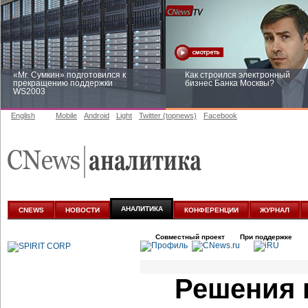
«Mr. Сумкин» подготовился к
Как строился электронный
прекращению поддержки
бизнес Банка Москвы?
WS2003
English
Mobile
Android
Light
Twitter (topnews)
Facebook
Заоблачная оптимизация: как
Рейтинг CNewsInfrastructure 20
Faberlic изменил подход к
приглашаем участвовать
аналитике
АНАЛИТИКА
CNEWS
НОВОСТИ
КОНФЕРЕНЦИИ
ЖУРНАЛ
Совместный проект
При поддержке
Решения 