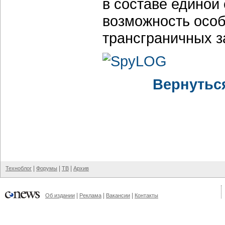
в составе единой
возможность особ
трансграничных 
Вернутьс
|
|
|
Техноблог
Форумы
ТВ
Архив
|
|
|
Об издании
Реклама
Вакансии
Контакты