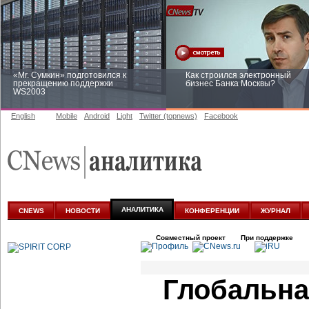
«Mr. Сумкин» подготовился к
Как строился электронный
прекращению поддержки
бизнес Банка Москвы?
WS2003
English
Mobile
Android
Light
Twitter (topnews)
Facebook
Заоблачная оптимизация: как
Рейтинг CNewsInfrastructure 20
Faberlic изменил подход к
приглашаем участвовать
аналитике
АНАЛИТИКА
CNEWS
НОВОСТИ
КОНФЕРЕНЦИИ
ЖУРНАЛ
Совместный проект
При поддержке
Глобальна