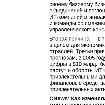
своему базовому бизн
объединений и погло
ИТ-компаний
втягиваю
и команды со смежных
управленческого конс
Вторая причина — в т
в целом для экономик
отраслей. Третья пр
прогнозам, в 2005 го
цифры в $10 млрд., б
растут и обороты
ИТ-
привлекательными дл
финансовые средства
привлекательных акти
CNews: Как изменял
годы структура спр