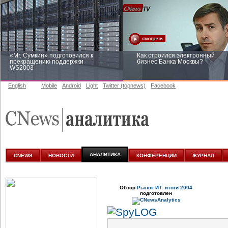
«Mr. Сумкин» подготовился к
Как строился электронный
прекращению поддержки
бизнес Банка Москвы?
WS2003
English
Mobile
Android
Light
Twitter (topnews)
Facebook
Заоблачная оптимизация: как
Рейтинг CNewsInfrastructure 20
Faberlic изменил подход к
приглашаем участвовать
аналитике
АНАЛИТИКА
CNEWS
НОВОСТИ
КОНФЕРЕНЦИИ
ЖУРНАЛ
Обзор
Рынок ИТ: итоги 2004
подготовлен