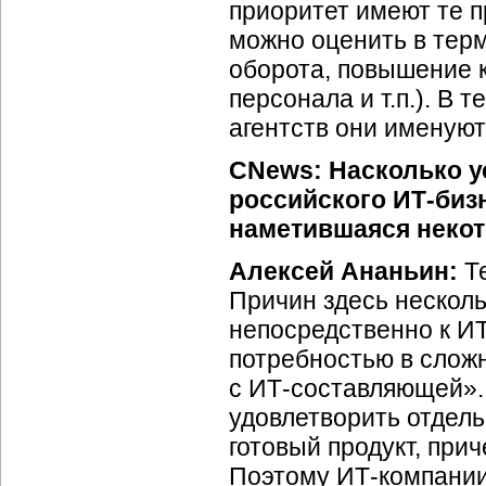
приоритет имеют те 
можно оценить в тер
оборота, повышение 
персонала и т.п.). В
агентств они именую
CNews: Насколько ус
российского
ИТ-биз
наметившаяся некот
Алексей Ананьин:
Те
Причин здесь несколь
непосредственно к
ИТ
потребностью в слож
с
ИТ-составляющей».
удовлетворить отдел
готовый продукт, при
Поэтому
ИТ-компани