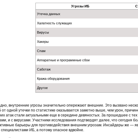
Угрозы ИБ
С
Утечка данных
Халатность служащих
Вирусы
Хакеры
Спам
Аппаратные и программные сбои
Саботаж
Кража оборудования
Другое
идно, внутренние угрозы значительно опережают внешние. Это вызвано неск
 от одной утечки по статистике оказывается заметно выше, чем урон, причи
их атак стали актуальными еще в середине девяностых. За прошедшее с тех 
ами, и с вирусами. Участники исследования подтвердят далее, что сегодня 
тивные барьеры для противодействия внешним угрозам. Инсайдеры же — яв
 специалистами ИБ, а потому опасное вдвойне.