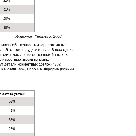
22%
31%
20%
18%
Источник: Perimetrix, 2008
альная собственность и корпоративные
ые. Это тоже не удивительно. В последние
в случались в отечественных банках. В
е известные игроки на рынке
т детали конкретных сделок (47%),
ны набрали 19%, а прочие информационные
Частота утечек
57%
47%
38%
25%