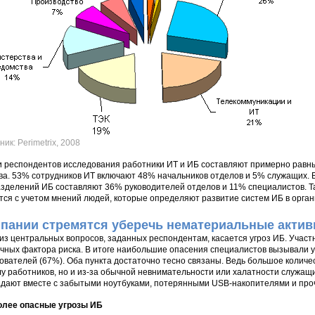
ник: Perimetrix, 2008
 респондентов исследования работники ИТ и ИБ составляют примерно равн
ва. 53% сотрудников ИТ включают 48% начальников отделов и 5% служащих. 
зделений ИБ составляют 36% руководителей отделов и 11% специалистов. Т
тся с учетом мнений людей, которые определяют развитие систем ИБ в орган
пании стремятся уберечь нематериальные акти
из центральных вопросов, заданных респондентам, касается угроз ИБ. Учас
чных фактора риска. В итоге наибольшие опасения специалистов вызывали у
ователей (67%). Оба пункта достаточно тесно связаны. Ведь большое количе
у работников, но и из-за обычной невнимательности или халатности служа
дают вместе с забытыми ноутбуками, потерянными USB-накопителями и пр
олее опасные угрозы ИБ