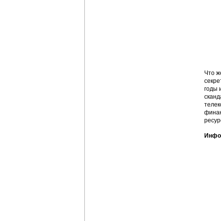
Что ж
секре
годы 
сканд
телек
финан
ресур
Инфор