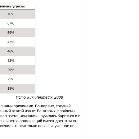
тепень угрозы
76%
67%
59%
47%
46%
32%
29%
25%
19%
Источник: Perimetrix, 2008
олькими причинами. Во-первых, средний
ненный атакой извне. Во-вторых, проблемы
пор время, компании научились бороться и с
большинство организаций имеют достаточно
ление относительно новое, изученное не