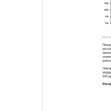
Источ
Предп
росси
орган
значи
рабоч
Чем к
ухудш
500 д
Расп