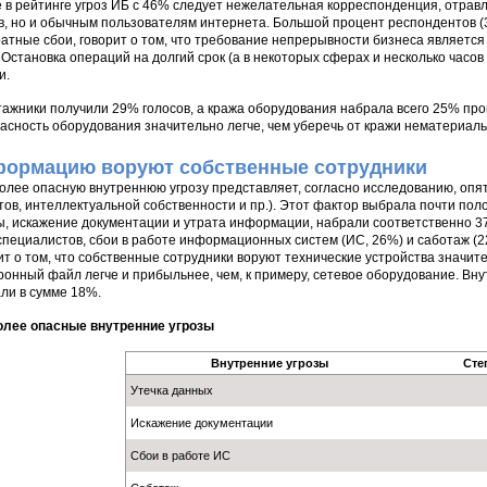
 в рейтинге угроз ИБ с 46% следует нежелательная корреспонденция, отрав
в, но и обычным пользователям интернета. Большой процент респондентов (
атные сбои, говорит о том, что требование непрерывности бизнеса являетс
 Остановка операций на долгий срок (а в некоторых сферах и несколько часо
и.
ажники получили 29% голосов, а кража оборудования набрала всего 25% про
асность оборудования значительно легче, чем уберечь от кражи нематериа
ормацию воруют собственные сотрудники
лее опасную внутреннюю угрозу представляет, согласно исследованию, опят
тов, интеллектуальной собственности и пр.). Этот фактор выбрала почти пол
ы, искажение документации и утрата информации, набрали соответственно 3
специалистов, сбои в работе информационных систем (ИС, 26%) и саботаж (2
ит о том, что собственные сотрудники воруют технические устройства знач
ронный файл легче и прибыльнее, чем, к примеру, сетевое оборудование. Вн
ли в сумме 18%.
лее опасные внутренние угрозы
Внутренние угрозы
Сте
Утечка данных
Искажение документации
Сбои в работе ИС