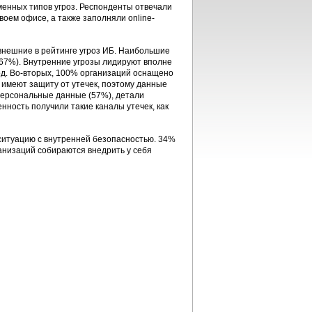
енных типов угроз. Респонденты отвечали
воем офисе, а также заполняли online-
внешние в рейтинге угроз ИБ. Наибольшие
(67%). Внутренние угрозы лидируют вполне
од. Во-вторых, 100% организаций оснащено
имеют защиту от утечек, поэтому данные
персональные данные (57%), детали
ность получили такие каналы утечек, как
ситуацию с внутренней безопасностью. 34%
анизаций собираются внедрить у себя