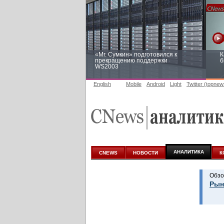
«Mr. Сумкин» подготовился к
К
прекращению поддержки
б
WS2003
English
Mobile
Android
Light
Twitter (topnew
Заоблачная оптимизация: как
Р
Faberlic изменил подход к
п
аналитике
АНАЛИТИКА
CNEWS
НОВОСТИ
К
Обзо
Рын