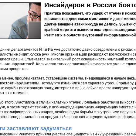
Инсайдеров в России боят
Практика показывает, что ущерб от утечек и ис
исчисляется десятками миллионов и даже миллиа
другие внешние атаки никуда не делись, убытки о
крайней мере это выявило последнее исследован
Perimetrix в области внутренней информационной
дники департаментов ИТ и ИБ уже достаточно давно осведомлены о рисках и 
алисты не сидят, сложа руки. Многие организации расширяют возможности св
иеся бреши. Отмечается значительный рост оснащенности компаний компл
енних нарушителей. Количество таких организаций исчисляется уже не едини
ками процентов.
е менее, проблем хватает. Устаревшие системы, внедрявшиеся в начале века
востоят нарушителям. Потому что изменился сам характер угроз. К примеру
ые службы (электронную почту, интернет и пр.), а сейчас просто копируют н
сят их в кармане.
о этого, участились и случаи халатных утечек. Лояльные работники выносят
уки, а затем теряют технику и всю конфиденциальную информацию вместе с 
ет квалифицированных кадров, особенно для борьбы с внутренними наруши
ости с внедрением новых продуктов безопасности в существующие информа
ги заставляют задуматься
ледовании Perimetrix приняли участие специалисты из 472 учреждений разл