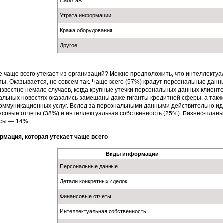
Саботаж
Утрата информации
Кража оборудования
Другое
е чаще всего утекает из организаций? Можно предположить, что интеллекту
ты. Оказывается, не совсем так. Чаще всего (57%) крадут персональные данн
известно немало случаев, когда крупные утечки персональных данных клиенто
альных новостях оказались замешаны даже гиганты кредитной сферы, а такж
оммуникационных услуг. Вслед за персональными данными действительно иду
совые отчеты (38%) и интеллектуальная собственность (25%). Бизнес-пла
сы — 14%.
мация, которая утекает чаще всего
Виды информации
Персональные данные
Детали конкретных сделок
Финансовые отчеты
Интеллектуальная собственность