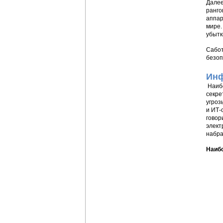
Далее
ранго
аппар
мире.
убытк
Сабот
безоп
Инф
Наибо
секре
угроз
и ИТ-
говор
элект
набра
Наибо