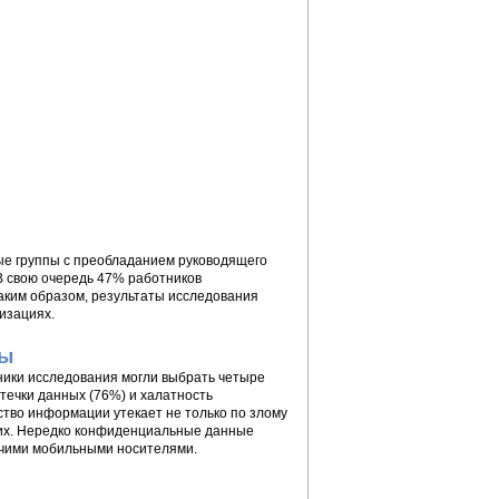
ые группы с преобладанием руководящего
В свою очередь 47% работников
аким образом, результаты исследования
изациях.
вы
тники исследования могли выбрать четыре
течки данных (76%) и халатность
ство информации утекает не только по злому
щих. Нередко конфиденциальные данные
очими мобильными носителями.