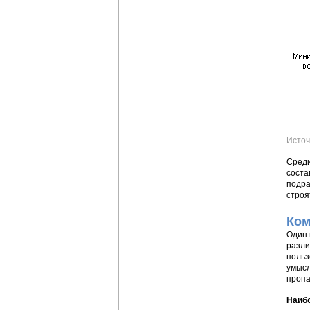
Источ
Среди
соста
подра
строя
Ком
Один 
разли
польз
умысл
пропа
Наиб