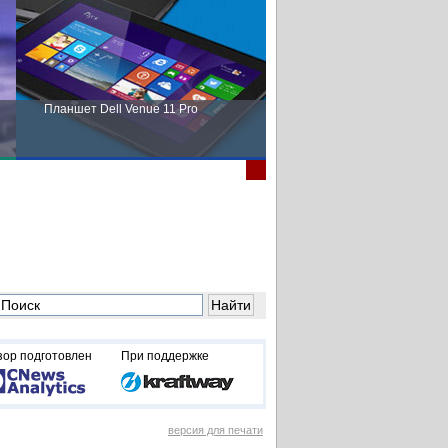
Планшет Dell Venue 11 Pro
Пора выбирать Fujitsu!
зор подготовлен
При поддержке
версия для печати