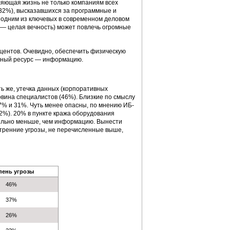
ляющая жизнь не только компаниям всех
32%), высказавшихся за программные и
я одним из ключевых в современном деловом
в — целая вечность) может повлечь огромные
центов. Очевидно, обеспечить физическую
льный ресурс — информацию.
ь же, утечка данных (корпоративных
овина специалистов (46%). Близкие по смыслу
7% и 31%. Чуть менее опасны, по мнению ИБ-
2%). 20% в пункте кража оборудования
ительно меньше, чем информацию. Вынести
утренние угрозы, не перечисленные выше,
пень угрозы
46%
37%
26%