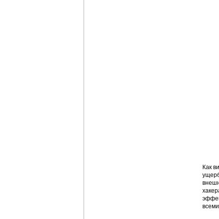
Как в
ущерб
внешн
хакер
эффек
всеми