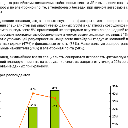
 оценка российскими компаниями собственных систем ИБ и выявление соврем
просы по электронной почте, в телефонных беседах, при личном интервью в с
ы.
дование показало, что, во-первых, внутренние факторы заметно опережают 
ния специалистов вызывают утечки данных (76%) и халатность сотрудников 
омерно, ведь всего 5% организаций не пострадали от утечек за прошедший г
ирусным программным обеспечением и межсетевыми экранами, но лишь 24% 
ют с угрожающей регулярностью. Чаще всего инсайдеры крадут из компаний 
етных сделок (47%) и финансовые отчеты (38%). Максимальную распространен
ьные накопители (74%) и электронная почта (58%).
конец, в ближайшее время специалисты собираются исправлять критическую 
ний планируют принять на вооружение системы защиты от утечек, а 22% орг
вание данных при хранении.
рка респондентов