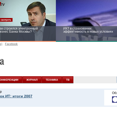
ак строился электронный
ИКТ в страховании:
изнес Банка Москвы?
эффективность в новых условиях
s)
Facebook
ейтинг CNewsInfrastructure 2015:
Информационная безопасность
риглашаем участвовать
бизнеса и госструктур: развитие в
новых условиях
ОНФЕРЕНЦИИ
ЖУРНАЛ
ТЕХНИКА
ТВ
р
Об
ок ИТ: итоги 2007