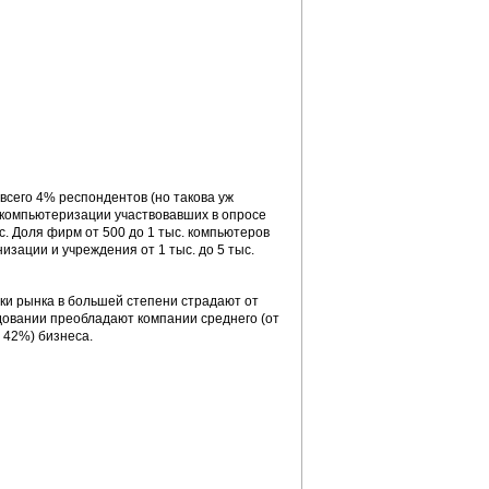
всего 4% респондентов (но такова уж
 компьютеризации участвовавших в опросе
. Доля фирм от 500 до 1 тыс. компьютеров
изации и учреждения от 1 тыс. до 5 тыс.
ики рынка в большей степени страдают от
едовании преобладают компании среднего (от
, 42%) бизнеса.