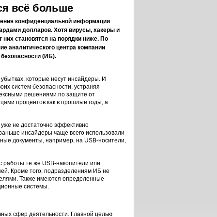
ся всё больше
кажения конфиденциальной информации
рдами долларов. Хотя вирусы, хакеры и
т них становятся на порядки ниже. По
ие аналитического центра компании
 безопасности (ИБ).
убытках, которые несут инсайдеры. И
оих систем безопасности, устраняя
ексными решениями по защите от
цами процентов как в прошлые годы, а
, уже не достаточно эффективно
, раньше инсайдеры чаще всего использовали
ужные документы, например, на USB-носители,
 с работы те же USB-накопители или
ней. Кроме того, подразделениям ИБ не
телями. Также имеются определенные
ционные системы.
ичных сфер деятельности. Главной целью