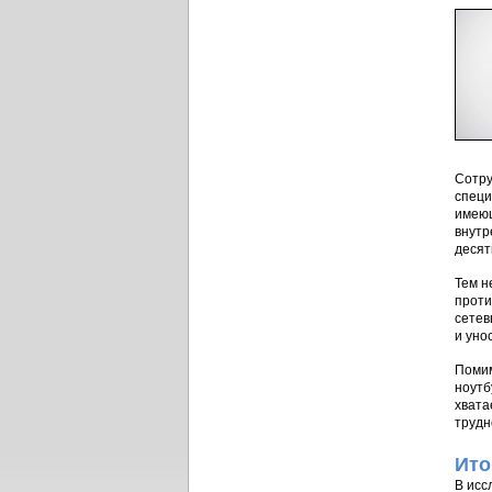
Сотру
специ
имеющ
внутр
десят
Тем н
проти
сетев
и уно
Помим
ноутб
хвата
трудн
Ито
В исс