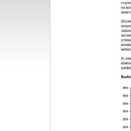
стали
на во
анкет
Иссле
опасе
закон
антив
утека
конкр
мобил
И, на
компа
шифро
Выбо