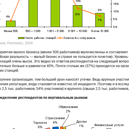
ник: Perimetrix, 2008
риятия малого бизнеса (менее 500 работников) малочисленны и составляют 
йская реальность — малый бизнес в стране не пользуется почетом). Уровень
изаций очень высок. Это видно из ответов респондентов на следующий вопрос
тельно больше и равняется 40%. Почти столько же (37%) приходится на орган
их станций.
рупнее организация, тем больший урон наносят утечки. Ведь крупные участн
ения репутации, когда становится известно об инциденте. Поэтому и в иссл
о 2,5 тыс. работников, 54% участников) и крупного (свыше 2,5 тыс. работников
ределение респондентов по вертикальным рынкам