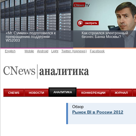
«Mr. Сумкин» подготовился к
Как строился электронный
прекращению поддержки
бизнес Банка Москвы?
WS2003
English
Mobile
Android
Light
Twitter (topnews)
Facebook
Заоблачная оптимизация: как
Рейтинг CNewsInfrastructure 20
Faberlic изменил подход к
приглашаем участвовать
аналитике
АНАЛИТИКА
CNEWS
НОВОСТИ
КОНФЕРЕНЦИИ
ЖУРНАЛ
Обзор
Рынок BI в России 2012