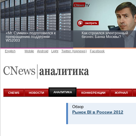
«Mr. Сумкин» подготовился к
Как строился электронный
прекращению поддержки
бизнес Банка Москвы?
WS2003
English
Mobile
Android
Light
Twitter (topnews)
Facebook
Заоблачная оптимизация: как
Рейтинг CNewsInfrastructure 20
Faberlic изменил подход к
приглашаем участвовать
аналитике
АНАЛИТИКА
CNEWS
НОВОСТИ
КОНФЕРЕНЦИИ
ЖУРНАЛ
Обзор
Рынок BI в России 2012