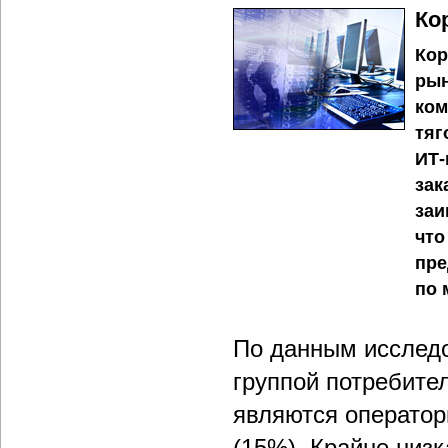
Ко
Кор
рын
ком
тяг
ИТ-
зак
заи
что
пре
по 
По данным исследо
группой потребите
являются операторы
(15%). Крайне низ