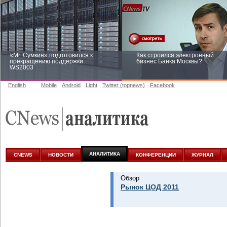
«Mr. Сумкин» подготовился к
Как строился электронный
прекращению поддержки
бизнес Банка Москвы?
WS2003
English
Mobile
Android
Light
Twitter (topnews)
Facebook
Заоблачная оптимизация: как
Рейтинг CNewsInfrastructure 20
Faberlic изменил подход к
приглашаем участвовать
аналитике
АНАЛИТИКА
CNEWS
НОВОСТИ
КОНФЕРЕНЦИИ
ЖУРНАЛ
Обзор
Рынок ЦОД 2011