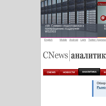
«Mr. Сумкин» подготовился к
К
прекращению поддержки
б
WS2003
English
Mobile
Android
Light
Twitter (topnew
Заоблачная оптимизация: как
Р
Faberlic изменил подход к
п
аналитике
АНАЛИТИКА
CNEWS
НОВОСТИ
К
Обзор
Рыно