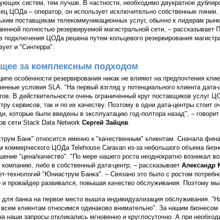
ующих систем, тем лучше. В частности, необходимо двукратное дублир
ец ЦОДа – оператор, он использует исключительно собственные линии
ьким поставщикам телекоммуникационных услуг, обычно к лидерам рын
твенной полностью резервируемой магистральной сети, – рассказывает 
в подключения ЦОДа решена путем кольцевого резервирования магистра
зует и "Синтерра".
щее за комплексным подходом
ципе особенности резервирования никак не влияют на предпочтения кли
венные условия SLA. "На первый взгляд у потенциального клиента дата-
тов. В действительности очень ограниченный круг поставщиков услуг Ц
ктру сервисов, так и по их качеству. Поэтому в одни дата-центры стоит 
и, которые были введены в эксплуатацию год-полтора назад", – говорит
ов сети Stack Data Network
Сергей Зайцев
.
трум Банк" относится именно к "качественным" клиентам. Сначала фина
м коммерческого ЦОДа Telehouse Caravan из-за небольшого объема бизн
шение "цена/качество". "По мере нашего роста неоднократно возникал в
 компанию, либо в собственный дата-центр, – рассказывает
Александр 
ет-технологий "Юниаструм Банка". – Связано это было с ростом потребн
 и провайдер развивался, повышая качество обслуживания. Поэтому м
 для банка на первое место вышла индивидуализация обслуживания. "На
 всем клиентам относимся одинаково внимательно". За нашим бизнесом 
на наши запросы откликались мгновенно и круглосуточно. А при необхо