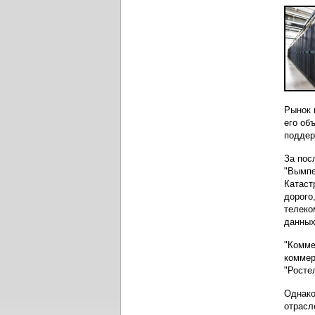
Рынок 
его об
поддер
За пос
"Вымпе
Катаст
дорого
телеко
данных
"Комме
коммер
"Росте
Однако
отрасл