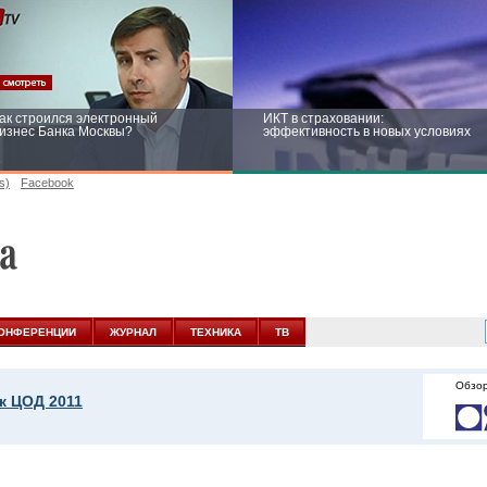
ак строился электронный
ИКТ в страховании:
изнес Банка Москвы?
эффективность в новых условиях
s)
Facebook
ейтинг CNewsInfrastructure 2015:
Информационная безопасность
риглашаем участвовать
бизнеса и госструктур: развитие в
новых условиях
ОНФЕРЕНЦИИ
ЖУРНАЛ
ТЕХНИКА
ТВ
Обзор
к ЦОД 2011