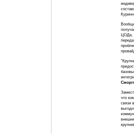
индиви
состав
Куринн
Вообще
получа
ЦОДа, 
переда
пробле
провай
"Крупн
предос
базовы
интегр
Сморг
Замест
что ко
связи 
выгодн
коммун
внешни
крупне