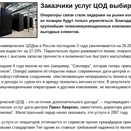
Заказчики услуг ЦОД выбир
Операторы связи стали лидерами на рынке к
их позиции будут только укрепляться. Благод
крупнейшие телекоммуникационные компании 
выгодных клиентов.
коммерческих ЦОДов в России последние 3 года увеличивается на 20-25
ъем вырастет на 27-33%. Параллельно бурно развивается бизнес операто
жка с высоким запасом прочности и возможностью быстрого масштабиро
ледние 4 года многие из них (например, "Синтерра", которая теперь при
лком", Orange) заявили об открытии новых современных дата-центров и 
рофоустойчивое сооружение, обеспечивающее непрерывность бизнеса кр
, и доходы от сдачи его в аренду оказались весьма кстати. В результа
ммуникационными операторами и другими компаниями, не являющимися 
.
рческий ЦОД – это источник дополнительного дохода", – подтверждает 
ческих услуг дата-центров
Павел Аверкин,
заместитель директора деп
лекома". Магистральный лидер начал оказывать эти услуги в 2007 году.
 услуги от операторов отличаются от сервисов прочих провайдеров прин
евыми стандартами Tier одним из главных требований надежности явля