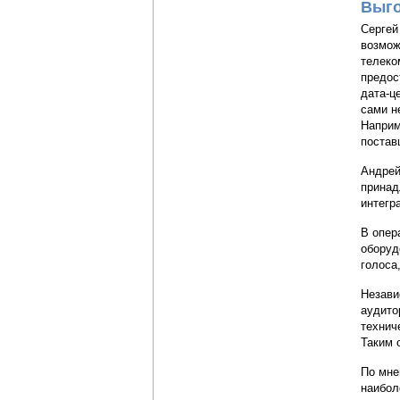
Выго
Сергей
возмож
телеко
предос
дата-ц
сами н
Наприм
постав
Андрей
принад
интегр
В опер
оборуд
голоса
Незави
аудито
технич
Таким 
По мне
наибол