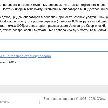
енно растет интерес к облачным сервисам, что также подтолкнет спрос
 Поэтому прорыв телекоммуникационных операторов в ЦОДостроении об
а доход ЦОДам операторов в основном приносят базовые услуги. "Наиб
 Co-location и сопутствующие сервисы (приносят 80% выручки от общего
тавляемых ЦОДом оператора), –рассказывает Александр Сморгонский. 
а, также востребованы виртуальные сервера и услуги хостинга в целом".
ься на главную страницу обзора
ано в 2011 г.
Все права защищены © 1995 - 2026
CNews
онтакты