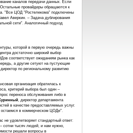
ование каналов передачи данных. Если
. Остальные провайдеры обращаются к
ка. "Все ЦОД "Ростелекома" подключены
Павел Аверкин. – Задача дублирования
льной сети". Аналогичный подход
ентуры, которой в первую очередь важны
центра достаточно широкий выбор
ОДов соответствует ожиданиям рынка как
очередь, а другие сетуют на пустующие
 директор по региональному развитию
нсовая организация обратилась к
еса, критерий выбора был один –
опрос переноса обслуживания либо в
Куринный
, директор департамента
остей в качестве предоставляемых услуг.
ы остаемся в коммерческом ЦОДе".
с не удовлетворяет стандартный ответ:
– сотни тысяч людей, и нам нужно,
димости решали вопросы в