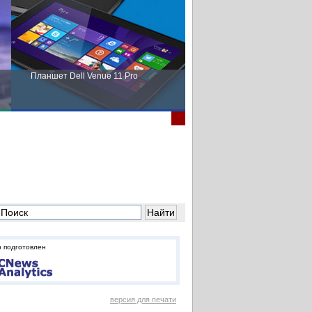
Планшет Dell Venue 11 Pro
Пора выбирать Fujitsu!
 подготовлен
версия для печати