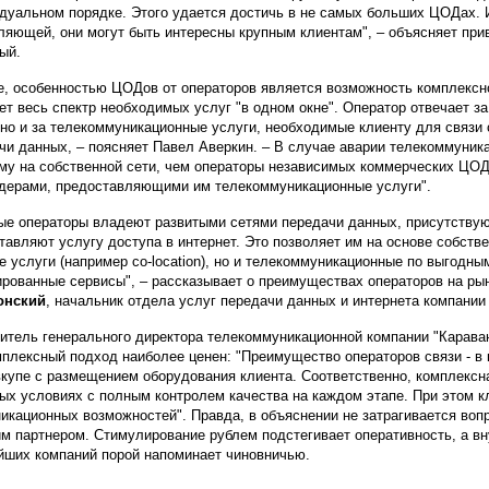
дуальном порядке. Этого удается достичь в не самых больших ЦОДах. 
ляющей, они могут быть интересны крупным клиентам", – объясняет пр
ый.
, особенностью ЦОДов от операторов является возможность комплексно
ет весь спектр необходимых услуг "в одном окне". Оператор отвечает за
но и за телекоммуникационные услуги, необходимые клиенту для связи 
чи данных, – поясняет Павел Аверкин. – В случае аварии телекоммуник
му на собственной сети, чем операторы независимых коммерческих ЦОД
дерами, предоставляющими им телекоммуникационные услуги".
ые операторы владеют развитыми сетями передачи данных, присутствую
тавляют услугу доступа в интернет. Это позволяет им на основе собст
е услуги (например co-location), но и телекоммуникационные по выгодны
ированные сервисы", – рассказывает о преимуществах операторов на р
онский
, начальник отдела услуг передачи данных и интернета компании
итель генерального директора телекоммуникационной компании "Карава
мплексный подход наиболее ценен: "Преимущество операторов связи - в
вкупе с размещением оборудования клиента. Соответственно, комплексн
ых условиях с полным контролем качества на каждом этапе. При этом к
икационных возможностей". Правда, в объяснении не затрагивается воп
м партнером. Стимулирование рублем подстегивает оперативность, а в
йших компаний порой напоминает чиновничью.