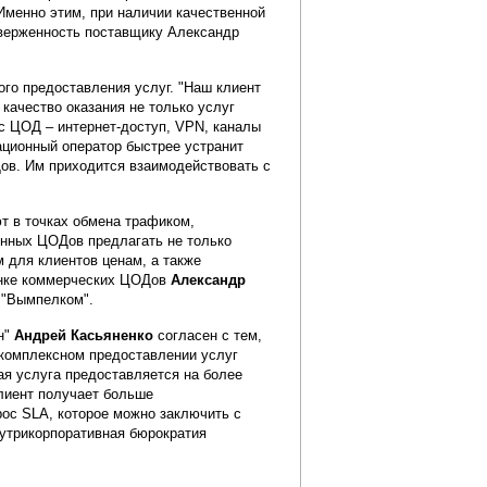
Именно этим, при наличии качественной
иверженность поставщику Александр
го предоставления услуг. "Наш клиент
 качество оказания не только услуг
с ЦОД – интернет-доступ, VPN, каналы
ационный оператор быстрее устранит
ов. Им приходится взаимодействовать с
т в точках обмена трафиком,
венных ЦОДов предлагать не только
м для клиентов ценам, а также
ынке коммерческих ЦОДов
Александр
 "Вымпелком".
н"
Андрей Касьяненко
согласен с тем,
 комплексном предоставлении услуг
ая услуга предоставляется на более
лиент получает больше
рос SLA, которое можно заключить с
нутрикорпоративная бюрократия