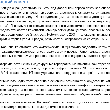
дный клиент
 Зайцев обращает внимание, что "под давлением спроса почти все опер
ность подключения клиентов своих дата-центров к каналам связи альт
ммуникационных услуг. Но определяющим фактором выбора дата-центра 
тавляемых сервисов, которое напрямую зависит от качества эксплуата
ентра". Поскольку это требует комплексного и системного решения спец
ередко становятся клиентами коммерческих дата-центров, способных со
ер, среди клиентов Stack Data Network около 20% – телекоммуникацион
щики интернет-услуг. Правда, речь идет об операторах из сектора СМБ.
 Касьяненко считает, что коммерческие ЦОДы можно разделить на три т
лежащие интеграторам, операторам связи и прочие. Клиентами дата-цент
ационных работ. "Этих проектов немного, они специфичны, сложны, долго
аторские дата-центры идут крупные корпоративные клиенты, заинтересо
ования, хостинге, но и в аутсорсинге инфраструктуры. "В такие проекты,
, VPN, размещение ИТ-оборудования на площадке оператора", – уточняе
симые площадки третьего типа в основном размещают оборудование кли
рию: социальных сетей, всевозможных сервисных платформ, интернет-м
ески замкнут на аппаратно-программном комплексе, размещаемом в цент
образом, операторы получают заказчиков, которым требуются наиболее 
нию эксперта компании "Караван", комплексные услуги связи с исполь
ее молодая отрасль, которая динамично развивается.