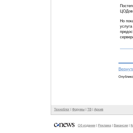
Постеп
ЦОДов.
Но пок
услуга
предос
сервер
Вернут
Опубликов
Техноблог
|
Форумы
|
ТВ
|
Архив
Об издании
|
Реклама
|
Вакансии
|
К