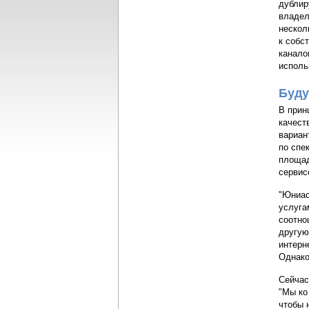
дублир
владел
нескол
к собс
канало
исполь
Буду
В прин
качест
вариан
по спе
площад
сервис
"Юниас
услуга
соотно
другую
интерн
Однако
Сейчас
"Мы ко
чтобы 