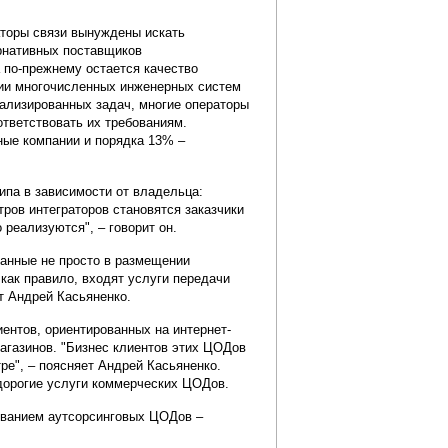
аторы связи вынуждены искать
ернативных поставщиков
по-прежнему остается качество
ции многочисленных инженерных систем
иализированных задач, многие операторы
ответствовать их требованиям.
ные компании и порядка 13% –
ипа в зависимости от владельца:
ров интеграторов становятся заказчики
 реализуются", – говорит он.
ванные не просто в размещении
 как правило, входят услуги передачи
т Андрей Касьяненко.
ентов, ориентированных на интернет-
агазинов. "Бизнес клиентов этих ЦОДов
ре", – поясняет Андрей Касьяненко.
дорогие услуги коммерческих ЦОДов.
зованием аутсорсинговых ЦОДов –