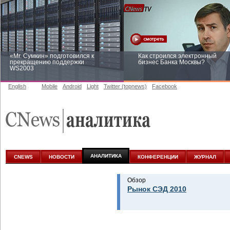
«Mr. Сумкин» подготовился к
Как строился электронный
прекращению поддержки
бизнес Банка Москвы?
WS2003
English
Mobile
Android
Light
Twitter (topnews)
Facebook
Заоблачная оптимизация: как
Рейтинг CNewsInfrastructure 20
Faberlic изменил подход к
приглашаем участвовать
аналитике
АНАЛИТИКА
CNEWS
НОВОСТИ
КОНФЕРЕНЦИИ
ЖУРНАЛ
Обзор
Рынок СЭД 2010