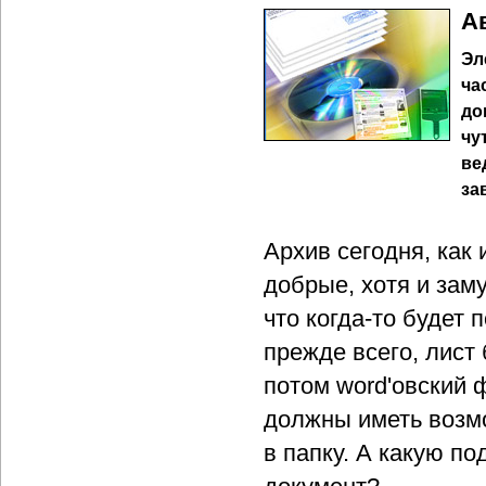
А
Эл
ча
до
чу
ве
за
Архив сегодня, как 
добрые, хотя и зам
что когда-то будет 
прежде всего, лист
потом word'овский 
должны иметь возмо
в папку. А какую п