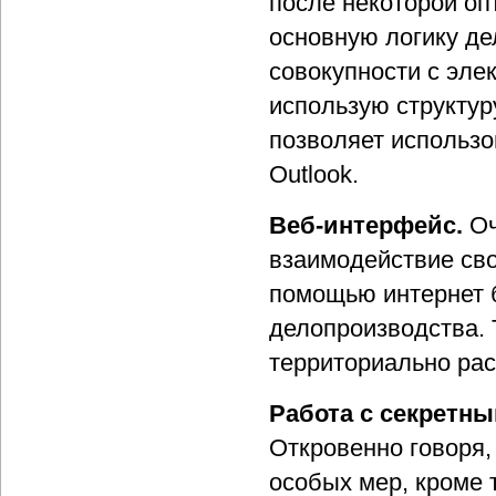
после некоторой о
основную логику де
совокупности с эле
использую структуру
позволяет использов
Outlook.
Веб-интерфейс.
Оч
взаимодействие сво
помощью интернет б
делопроизводства. 
территориально ра
Работа с секретн
Откровенно говоря,
особых мер, кроме 