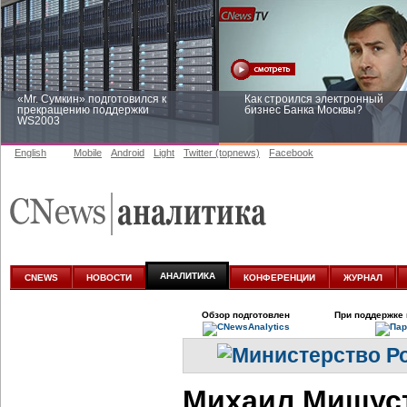
«Mr. Сумкин» подготовился к
Как строился электронный
прекращению поддержки
бизнес Банка Москвы?
WS2003
English
Mobile
Android
Light
Twitter (topnews)
Facebook
Заоблачная оптимизация: как
Рейтинг CNewsInfrastructure 20
Faberlic изменил подход к
приглашаем участвовать
аналитике
АНАЛИТИКА
CNEWS
НОВОСТИ
КОНФЕРЕНЦИИ
ЖУРНАЛ
Обзор подготовлен
При поддержке 
Михаил Мишуст