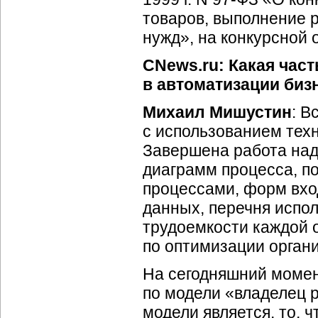
товаров, выполнение р
нужд», на конкурсной 
CNews.ru: Какая час
в автоматизации
биз
Михаил Мишустин
: В
с использованием техно
Завершена работа над
диаграмм процесса, п
процессами, форм вхо
данных, перечня испо
трудоемкости каждой 
по оптимизации орган
На сегодняшний моме
по модели «владелец 
модели является, то, 