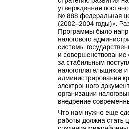
стратегию развития на
утвержденная постанов
№ 888 федеральная це
(2002–2004 годы)». Ра
Программы было напра
налогового администри
системы государствен
и совершенствование 
за стабильным поступ
налогоплательщиков и
администрирования кр
электронного докумен
организации налоговы
внедрение современ
Что нам нужно еще сд
работы должна стать 
создания межрайонны