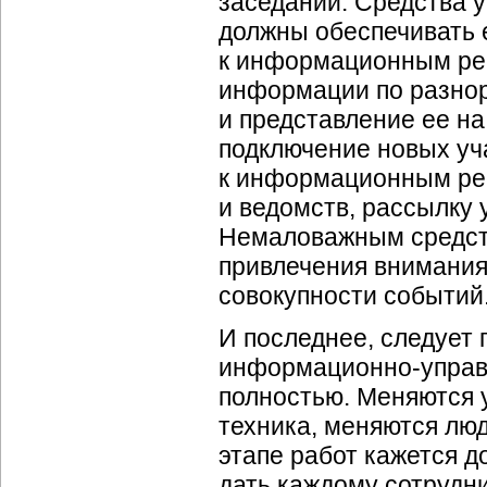
заседаний. Средства у
должны обеспечивать 
к информационным рес
информации по разно
и представление ее на
подключение новых уч
к информационным ре
и ведомств, рассылку 
Немаловажным средств
привлечения внимани
совокупности событий
И последнее, следует 
информационно-упра
полностью. Меняются 
техника, меняются лю
этапе работ кажется 
дать каждому сотрудн