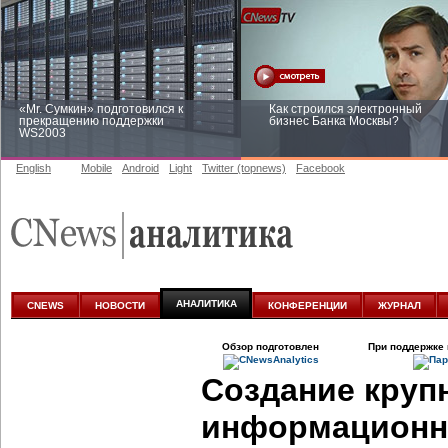
«Mr. Сумкин» подготовился к
Как строился электронный
прекращению поддержки
бизнес Банка Москвы?
WS2003
English
Mobile
Android
Light
Twitter (topnews)
Facebook
Заоблачная оптимизация: как
Рейтинг CNewsInfrastructure 20
Faberlic изменил подход к
приглашаем участвовать
аналитике
АНАЛИТИКА
CNEWS
НОВОСТИ
КОНФЕРЕНЦИИ
ЖУРНАЛ
Обзор подготовлен
При поддержке 
Создание круп
информационн