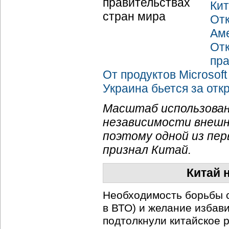
Кит
Отк
Ам
От
пр
От продуктов Microsof
Украина бьется за отк
Масштаб использова
независимости внешн
поэтому одной из пе
признал Китай.
Китай 
Необходимость борьбы с
в ВТО) и желание избав
подтолкнули китайское р