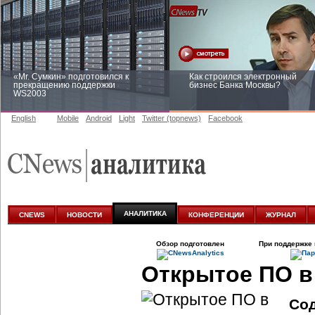
«Mr. Сумкин» подготовился к
Как строился электронный
прекращению поддержки
бизнес Банка Москвы?
WS2003
English
Mobile
Android
Light
Twitter (topnews)
Facebook
Заоблачная оптимизация: как
Рейтинг CNewsInfrastructure 20
Faberlic изменил подход к
приглашаем участвовать
аналитике
АНАЛИТИКА
CNEWS
НОВОСТИ
КОНФЕРЕНЦИИ
ЖУРНАЛ
Обзор подготовлен
При поддержке 
Открытое ПО в
Со