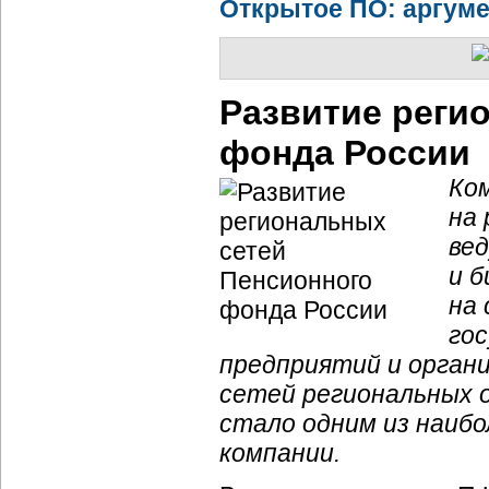
Открытое ПО: аргум
Развитие реги
фонда России
Ко
на 
ве
и
б
на
го
предприятий и орган
сетей региональных 
стало одним из наиб
компании.