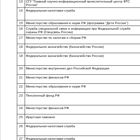
13
СГУ "Главный научно-информационный вычислительный центр ФТС
России"
14
Федеральная налоговая служба
15
Министерство образования и науки РФ (программа "Дети России")
16
Служба специальной связи и информации при Федеральной службе
охраны РФ (Спецсвязь России)
17
Министерство по налогам и сборам РФ
18
Федеральное казначейство (Казначейство России)
19
Федеральное казначейство (Казначейство России)
20
Министерство внутренних дел Российской Федерации
21
Министерство финансов РФ
22
Министерство образования и науки РФ
23
Пенсионный фонд РФ
24
Министерство финансов РФ
25
Иркутская таможня
26
Федеральная налоговая служба
27
Федеральная налоговая служба