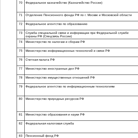
70
Федеральное казначейство (Казначейство России)
71
Отделение Пенсионного фонда РФ по г. Москве и Московской области
72
Федеральное агентство по образованию
73
Служба специальной связи и информации при Федеральной службе
охраны РФ (Спецсвязь России)
74
Министерство по налогам и сборам РФ
75
Министерство информационных технологий и связи РФ
76
Счетная палата РФ
77
Министерство иностранных дел РФ
78
Министерство имущественных отношений РФ
79
Федеральное агентство по информационным технологиям
80
Министерство природных ресурсов РФ
81
Министерство образования и науки РФ
82
Федеральная налоговая служба
83
Пенсионный фонд РФ