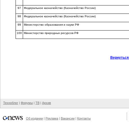
97
Федеральное казначейство (Казначейство России)
98
Федеральное казначейство (Казначейство России)
99
Министерство образования и науки РФ
100
Министерство природных ресурсов РФ
Вернуться
Техноблог
|
Форумы
|
ТВ
|
Архив
Об издании
|
Реклама
|
Вакансии
|
Контакты