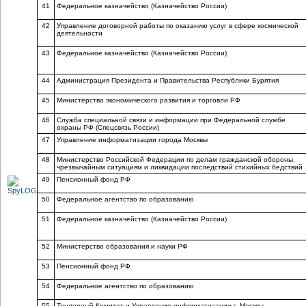
41
Федеральное казначейство (Казначейство России)
42
Управление договорной работы по оказанию услуг в сфере космической
деятельности
43
Федеральное казначейство (Казначейство России)
44
Администрация Президента и Правительства Республики Бурятия
45
Министерство экономического развития и торговли РФ
46
Служба специальной связи и информации при Федеральной службе
охраны РФ (Спецсвязь России)
47
Управление информатизации города Москвы
48
Министерство Российской Федерации по делам гражданской обороны,
чрезвычайным ситуациям и ликвидации последствий стихийных бедствий
49
Пенсионный фонд РФ
50
Федеральное агентство по образованию
51
Федеральное казначейство (Казначейство России)
52
Министерство образования и науки РФ
53
Пенсионный фонд РФ
54
Федеральное агентство по образованию
55
Тендерный Комитет и Управление информатизации г. Москвы