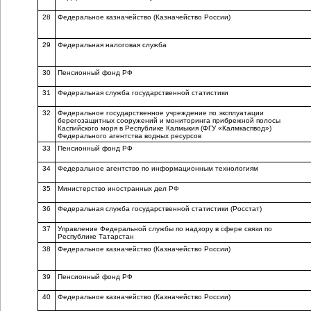
28
Федеральное казначейство (Казначейство России)
29
Федеральная налоговая служба
30
Пенсионный фонд РФ
31
Федеральная служба государственной статистики
32
Федеральное государственное учреждение по эксплуатации
берегозащитных сооружений и мониторинга прибрежной полосы
Каспийского моря в Республике Калмыкия (ФГУ «Калмкаспвод»)
Федерального агентства водных ресурсов
33
Пенсионный фонд РФ
34
Федеральное агентство по информационным технологиям
35
Министерство иностранных дел РФ
36
Федеральная служба государственной статистики (Росстат)
37
Управление Федеральной службы по надзору в сфере связи по
Республике Татарстан
38
Федеральное казначейство (Казначейство России)
39
Пенсионный фонд РФ
40
Федеральное казначейство (Казначейство России)