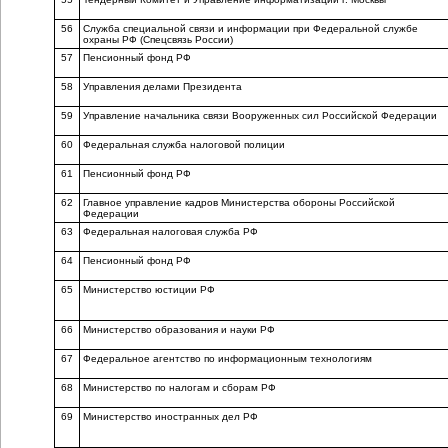
56
Служба специальной связи и информации при Федеральной службе
охраны РФ (Спецсвязь России)
57
Пенсионный фонд РФ
58
Управления делами Президента
59
Управление начальника связи Вооруженных сил Российской Федерации
60
Федеральная служба налоговой полиции
61
Пенсионный фонд РФ
62
Главное управление кадров Министерства обороны Российской
Федерации
63
Федеральная налоговая служба РФ
64
Пенсионный фонд РФ
65
Министерство юстиции РФ
66
Министерство образования и науки РФ
67
Федеральное агентство по информационным технологиям
68
Министерство по налогам и сборам РФ
69
Министерство иностранных дел РФ