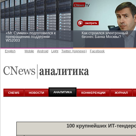
«Mr. Сумкин» подготовился к
Как строился электронный
прекращению поддержки
бизнес Банка Москвы?
WS2003
English
Mobile
Android
Light
Twitter (topnews)
Facebook
Заоблачная оптимизация: как
Рейтинг CNewsInfrastructure 20
Faberlic изменил подход к
приглашаем участвовать
аналитике
АНАЛИТИКА
CNEWS
НОВОСТИ
КОНФЕРЕНЦИИ
ЖУРНАЛ
100 крупнейших ИТ-тендеро