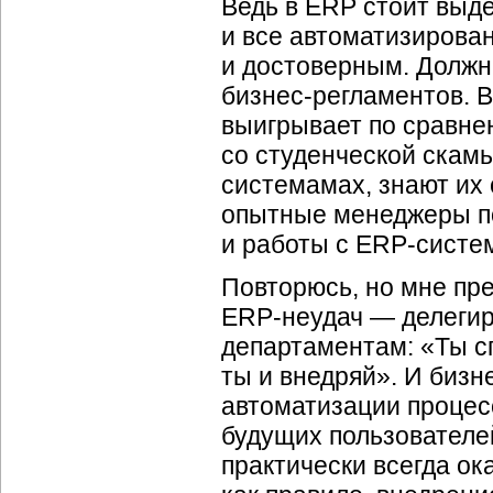
Ведь в ERP стоит выд
и все автоматизирова
и достоверным. Должн
бизнес-регламентов. 
выигрывает по сравне
со студенческой скам
системамах, знают их 
опытные менеджеры по
и работы с ERP-систем
Повторюсь, но мне пре
ERP-неудач — делегир
департаментам: «Ты сп
ты и внедряй». И бизн
автоматизации процес
будущих пользователе
практически всегда ок