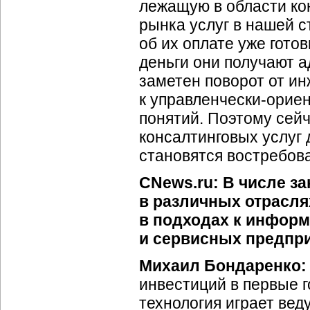
лежащую в области кон
рынка услуг в нашей с
об их оплате уже готов
деньги они получают а
заметен поворот от и
к управленчески-орие
понятий. Поэтому сейч
консалтинговых услуг 
становятся востребов
CNews.ru: В числе з
в различных отрасля
в подходах к инфор
и сервисных предпр
Михаил Бондаренко:
инвестиций в первые г
технология играет вед