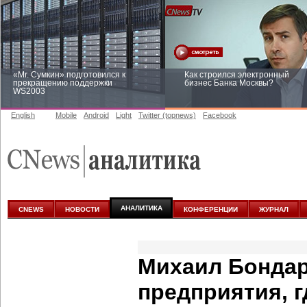
«Mr. Сумкин» подготовился к
Как строился электронный
прекращению поддержки
бизнес Банка Москвы?
WS2003
English
Mobile
Android
Light
Twitter (topnews)
Facebook
Заоблачная оптимизация: как
Рейтинг CNewsInfrastructure 20
Faberlic изменил подход к
приглашаем участвовать
аналитике
АНАЛИТИКА
CNEWS
НОВОСТИ
КОНФЕРЕНЦИИ
ЖУРНАЛ
Михаил Бондар
предприятия, 