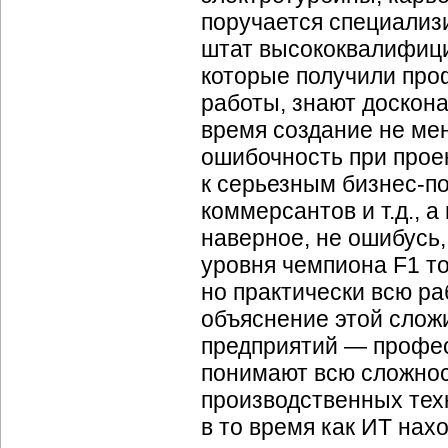
поручается специализ
штат высококвалифиц
которые получили про
работы, знают доскон
время создание не ме
ошибочность при прое
к серьезным бизнес-по
коммерсантов и т.д., 
наверное, не ошибусь,
уровня чемпиона F1 то
но практически всю р
объяснение этой сложи
предприятий — профес
понимают всю сложнос
производственных тех
в то время как ИТ нах