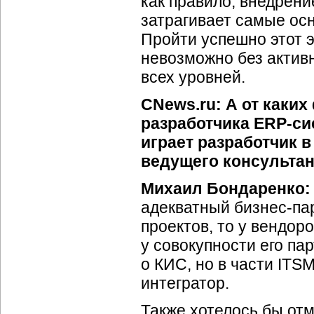
как правило, внедрен
затрагивает самые осн
Пройти успешно этот э
невозможно без актив
всех уровней.
CNews.ru: А от каких
разработчика ERP-си
играет разработчик в
ведущего консультан
Михаил Бондаренко:
адекватный бизнес-па
проектов, то у вендор
у совокупности его па
о КИС, но в части ITS
интегратор.
Также хотелось бы отм