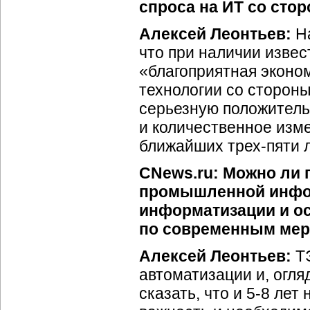
спроса на ИТ со ст
Алексей Леонтьев:
На
что при наличии изве
«благоприятная эконом
технологии со сторон
серьезную положитель
и количественное изме
ближайших трех-пяти л
CNews.ru: Можно ли г
промышленной инфор
информатизации и ос
по современным мерк
Алексей Леонтьев:
ТЭ
автоматизации и, огля
сказать, что и 5-8 ле