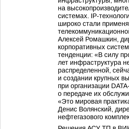
инфраструктуры, мног
на высокопроизводите
системах.
IP-технолог
широко стали применя
телекоммуникационно
Алексей Ромашкин, ди
корпоративных систе
тенденции: «В силу п
лет инфраструктура н
распределенной, сейч
и создании крупных в
при организации
DATA
о передаче их обслужи
«Это мировая практика
Денис Волянский, дир
нефтегазового компле
Решения АСУ ТП в ВИН