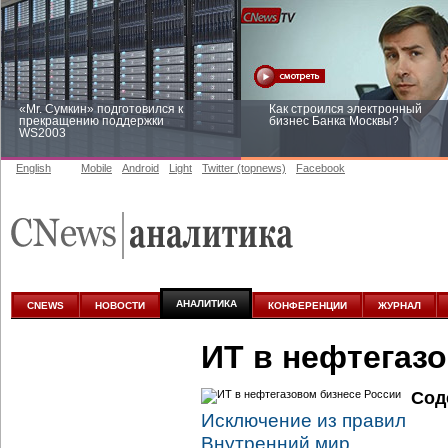
«Mr. Сумкин» подготовился к
Как строился электронный
прекращению поддержки
бизнес Банка Москвы?
WS2003
English
Mobile
Android
Light
Twitter (topnews)
Facebook
Заоблачная оптимизация: как
Рейтинг CNewsInfrastructure 20
Faberlic изменил подход к
приглашаем участвовать
аналитике
АНАЛИТИКА
CNEWS
НОВОСТИ
КОНФЕРЕНЦИИ
ЖУРНАЛ
ИТ в нефтегаз
Сод
Исключение из правил
Внутренний мир