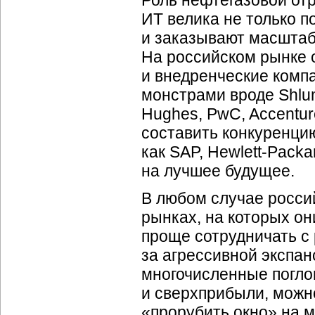
Роль нефтегазовой отр
ИТ велика не только п
и заказывают масштаб
На российском рынке 
и внедренческие комп
монстрами вроде Shlumb
Hughes, PwC, Accentur
составить конкуренцию
как SAP, Hewlett-Pack
на лучшее будущее.
В любом случае росси
рынках, на которых он
проще сотрудничать с
за агрессивной экспа
многочисленные погло
и сверхприбыли, можн
«прорубить окно» на м