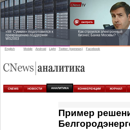
«Mr. Сумкин» подготовился к
Как строился электронный
прекращению поддержки
бизнес Банка Москвы?
WS2003
English
Mobile
Android
Light
Twitter (topnews)
Facebook
Заоблачная оптимизация: как
Рейтинг CNewsInfrastructure 20
Faberlic изменил подход к
приглашаем участвовать
аналитике
АНАЛИТИКА
CNEWS
НОВОСТИ
КОНФЕРЕНЦИИ
ЖУРНАЛ
Пример решени
Белгородэнерг