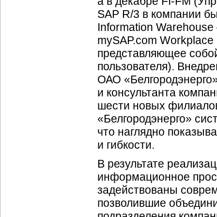
а в декабре
FI-FM
(Упр
SAP R/3 в компании б
Information Warehous
mySAP.com Workplace
представляющее собой
пользователя). Внедр
ОАО «Белгородэнерго»
и консультанта компа
шести новых филиало
«Белгородэнерго» сист
что наглядно показыв
и гибкости.
В результате реализац
информационное прос
задействованы соврем
позволившие объедин
подразделения компан