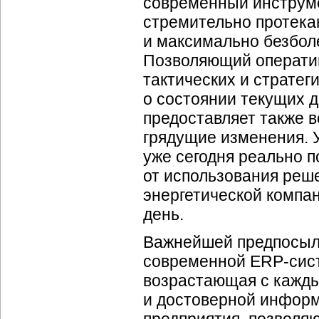
современный инструме
стремительно протек
и максимально безбол
Позволяющий оператив
тактических и страте
о состоянии текущих д
предоставляет также 
грядущие изменения. 
уже сегодня реально 
от использования реш
энергетической компа
день.
Важнейшей предпосылк
современной
ERP-сис
возрастающая с кажды
и достоверной информ