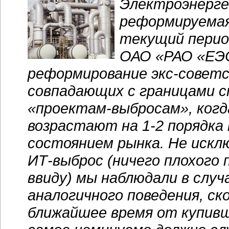
Электроэнерге
реформируемая
текущий перио
ОАО «РАО «ЕЭС
реформирование
экс-совет
совпадающих с границами с
«проектам-выбросам», когд
возрастают на
1-2 порядка
состоянием рынка. Не иск
ИТ-выброс
(ничего плохого 
ввиду) мы наблюдали в случ
аналогичного поведения, ск
ближайшее время от купивш