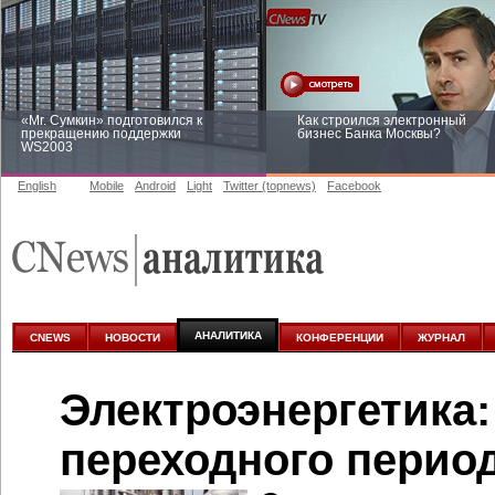
«Mr. Сумкин» подготовился к
Как строился электронный
прекращению поддержки
бизнес Банка Москвы?
WS2003
English
Mobile
Android
Light
Twitter (topnews)
Facebook
Заоблачная оптимизация: как
Рейтинг CNewsInfrastructure 20
Faberlic изменил подход к
приглашаем участвовать
аналитике
АНАЛИТИКА
CNEWS
НОВОСТИ
КОНФЕРЕНЦИИ
ЖУРНАЛ
Электроэнергетика
переходного перио