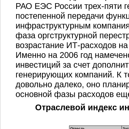
РАО ЕЭС России
трех-пяти
г
постепенной передачи функц
инфраструктурным компаниям
фаза оргструктурной перестр
возрастание
ИТ-расходов
н
Именно на 2006 год намечено
инвестиций за счет дополни
генерирующих компаний. К 
довольно далеко, оно планир
основной фазы расходов еще
Отраслевой индекс и
Отрасль
Зат