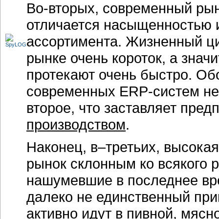
Во-вторых, современный ры
отличается насыщенностью 
ассортимента. Жизненный ци
рынке очень короток, а зна
протекают очень быстро. Обо
современных
ERP-систем
не
второе, что заставляет пред
производством
.
Наконец,
в–третьих
, высока
рынок склонным ко всякого 
нашумевшие в последнее в
далеко не единственный при
активно идут в пивной, мясн