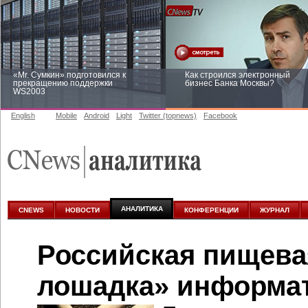
«Mr. Сумкин» подготовился к
Как строился электронный
прекращению поддержки
бизнес Банка Москвы?
WS2003
English
Mobile
Android
Light
Twitter (topnews)
Facebook
Заоблачная оптимизация: как
Рейтинг CNewsInfrastructure 20
Faberlic изменил подход к
приглашаем участвовать
аналитике
АНАЛИТИКА
CNEWS
НОВОСТИ
КОНФЕРЕНЦИИ
ЖУРНАЛ
Российская пищева
лошадка» информа