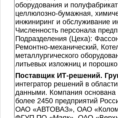
оборудования и полуфабрикат
целлюлозно-бумажная
, химич
инжиниринг и обслуживание и
Численность персонала предпр
Подразделения (Цеха):
Фассо
Ремонтно-механический
,
Коте
металлургического оборудован
литьевых изложниц и порошко
Поставщик
ИТ-решений
. Гр
интегратор решений в област
данными. Компания основана в
более 2450 предприятий Росси
ОАО «АВТОВАЗ», ОАО «Колом
ФГУП ПО «Маяк», ОАО «
Верх