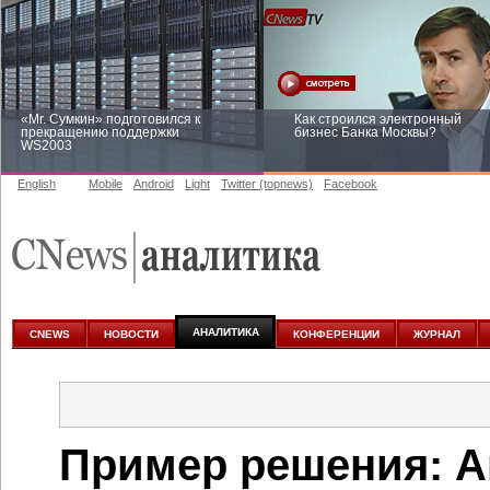
«Mr. Сумкин» подготовился к
Как строился электронный
прекращению поддержки
бизнес Банка Москвы?
WS2003
English
Mobile
Android
Light
Twitter (topnews)
Facebook
Заоблачная оптимизация: как
Рейтинг CNewsInfrastructure 20
Faberlic изменил подход к
приглашаем участвовать
аналитике
АНАЛИТИКА
CNEWS
НОВОСТИ
КОНФЕРЕНЦИИ
ЖУРНАЛ
Пример решения: А