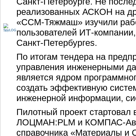
Санкт-Петербурге
. Не после
реализованных АСКОН на др
«ССМ-Тяжмаш» изучили рабо
пользователей
ИТ-компании
Санкт-Петербургеs
.
По итогам тендера на предп
управления инженерными д
является ядром программно
создать эффективную систе
инженерной информации, си
Пилотный проект стартовал в
ЛОЦМАН:PLM и
КОМПАС-Авт
справочника «Материалы и 