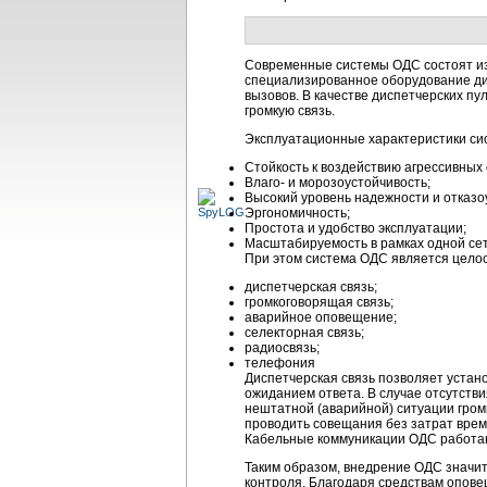
Современные системы ОДС состоят из
специализированное оборудование ди
вызовов. В качестве диспетчерских п
громкую связь.
Эксплуатационные характеристики си
Стойкость к воздействию агрессивных 
Влаго- и морозоустойчивость;
Высокий уровень надежности и отказо
Эргономичность;
Простота и удобство эксплуатации;
Масштабируемость в рамках одной се
При этом система ОДС является цело
диспетчерская связь;
громкоговорящая связь;
аварийное оповещение;
селекторная связь;
радиосвязь;
телефония
Диспетчерская связь позволяет устан
ожиданием ответа. В случае отсутств
нештатной (аварийной) ситуации гром
проводить совещания без затрат врем
Кабельные коммуникации ОДС работают
Таким образом, внедрение ОДС значи
контроля. Благодаря средствам опове