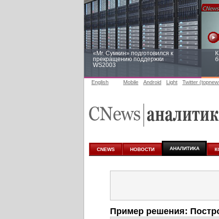
«Mr. Сумкин» подготовился к
К
прекращению поддержки
б
WS2003
English
Mobile
Android
Light
Twitter (topnew
Заоблачная оптимизация: как
Р
Faberlic изменил подход к
п
аналитике
АНАЛИТИКА
CNEWS
НОВОСТИ
К
Пример решения: Постр