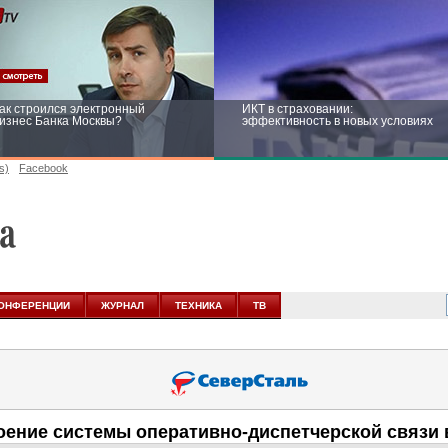
ак строился электронный
ИКТ в страховании:
изнес Банка Москвы?
эффективность в новых условиях
s)
Facebook
ейтинг CNewsInfrastructure 2015:
Информационная безопасность
риглашаем участвовать
бизнеса и госструктур: развитие в
новых условиях
ОНФЕРЕНЦИИ
ЖУРНАЛ
ТЕХНИКА
ТВ
оение системы оперативно-диспетчерской связи 