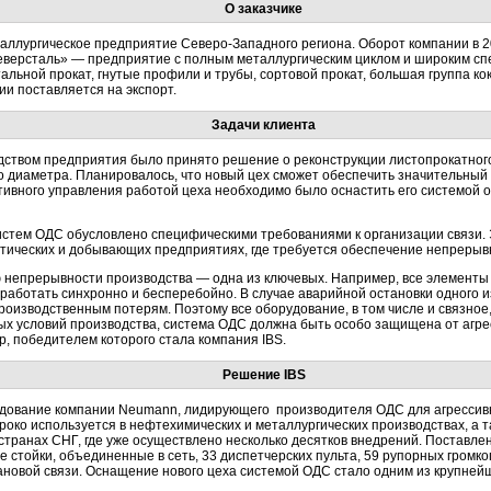
О заказчике
лургическое предприятие Северо-Западного региона. Оборот компании в 2004
еверсталь» — предприятие с полным металлургическим циклом и широким сп
альной прокат, гнутые профили и трубы, сортовой прокат, большая группа ко
и поставляется на экспорт.
Задачи клиента
ством предприятия было принято решение о реконструкции листопрокатного
о диаметра. Планировалось, что новый цех сможет обеспечить значительны
тивного управления работой цеха необходимо было оснастить его системой
о
истем ОДС обусловлено специфическими требованиями к организации связи. 
тических и добывающих предприятиях, где требуется обеспечение непрерывн
 непрерывности производства — одна из ключевых. Например, все элементы
аботать синхронно и бесперебойно. В случае аварийной остановки одного 
 производственным потерям. Поэтому все оборудование, в том числе и связно
лых условий производства, система ОДС должна быть особо защищена от агр
, победителем которого стала компания IBS.
Решение IBS
удование компании Neumann, лидирующего производителя ОДС для агрессивн
ко используется в нефтехимических и металлургических производствах, а та
странах СНГ, где уже осуществлено несколько десятков внедрений. Поставл
е стойки, объединенные в сеть, 33 диспетчерских пульта, 59 рупорных гром
рановой связи. Оснащение нового цеха системой ОДС стало одним из крупней