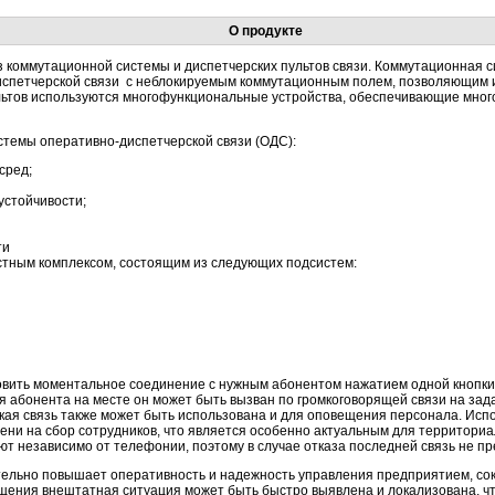
О продукте
 коммутационной системы и диспетчерских пультов связи. Коммутационная с
спетчерской связи с неблокируемым коммутационным полем, позволяющим и
ультов используются многофункциональные устройства, обеспечивающие мно
стемы оперативно-диспетчерской связи (ОДС):
сред;
устойчивости;
ти
стным комплексом, состоящим из следующих подсистем:
овить моментальное соединение с нужным абонентом нажатием одной кнопки
ия абонента на месте он может быть вызван по громкоговорящей связи на за
кая связь также может быть использована и для оповещения персонала. Исп
ени на сбор сотрудников, что является особенно актуальным для территор
 независимо от телефонии, поэтому в случае отказа последней связь не пр
тельно повышает оперативность и надежность управления предприятием, сок
щения внештатная ситуация может быть быстро выявлена и локализована, чт