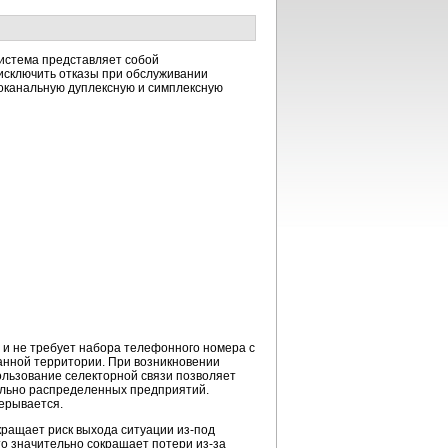
истема представляет собой
сключить отказы при обслуживании
гоканальную дуплексную и симплексную
 и не требует набора телефонного номера с
данной территории. При возникновении
ользование селекторной связи позволяет
иально распределенных предприятий.
ерывается.
ращает риск выхода ситуации из-под
о значительно сокращает потери из-за