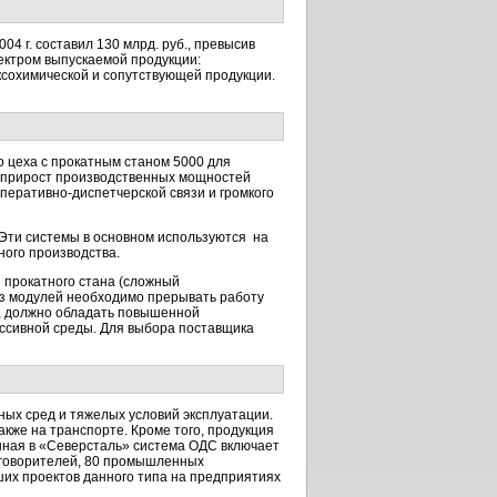
 г. составил 130 млрд. руб., превысив
ектром выпускаемой продукции:
ксохимической и сопутствующей продукции.
 цеха с прокатным станом 5000 для
й прирост производственных мощностей
перативно-диспетчерской
связи и громкого
Эти системы в основном используются на
ого производства.
 прокатного стана (сложный
из модулей необходимо прерывать работу
е, должно обладать повышенной
ессивной среды. Для выбора поставщика
ых сред и тяжелых условий эксплуатации.
кже на транспорте. Кроме того, продукция
енная в «Северсталь» система ОДС включает
коговорителей, 80 промышленных
ших проектов данного типа на предприятиях