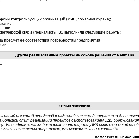
тороны контролирующих организаций (МЧС, пожарная охрана);
овании;
мпании
спетчерской связи специалисты IBS выполнили следующие работы:
на предмет ее соответствия потребностям предприятия;
язи;
Другие реализованные проекты на основе решения от Neumann
т
Отзыв заказчика
ь новый цех самой передовой и надежной системой оперативно-диспетчерс
ла большой опыт реализации проектов с использованием ОДС оборудовани
ству. Еще одним важным фактором стало то, что у IBS есть свой склад по о
т быть поставлены оперативно, без многомесячных ожиданий».
Заместитель начальник