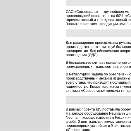
ОАО «Северсталь» — крупнейшее метал
прошлогодний показатель на 60%. «С
горячекатанный и холоднокатанный ст
Значительная часть продукции компани
Для расширения производства руковод
производства заготовки труб большог
предприятия. Для обеспечения опера
оповещения (ОДС).
В большинстве случаев применение с
промышленных, транспортных, энерге
В металлургии задача по обеспечению
производственный механизм) должны р
всего стана, что приводит к большим
надежностью. Кроме того, из-за тяже
системы «Северсталь» провела тендер
В рамках проекта IBS поставила обор
На западе оборудование Neumann широ
Neumann хорошо известна в России и 
в себя: 2 центральные коммутационны
переговорных устройств и 9 систем к
«Северстали».