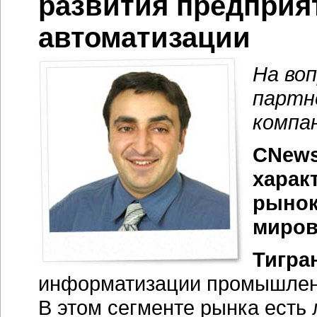
развития предприят
автоматизации
На во
партн
компа
CNews
харак
рынок
миров
Тигра
информатизации промышленн
В этом сегменте рынка есть