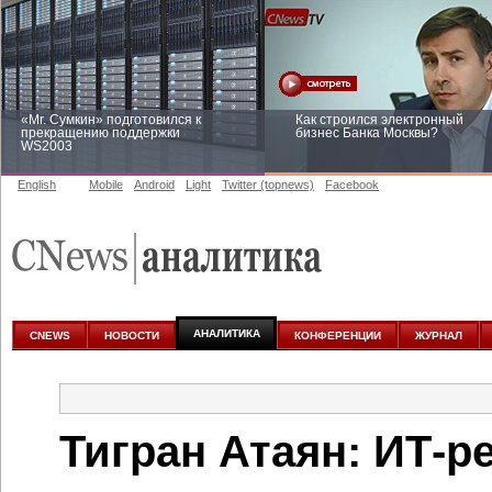
«Mr. Сумкин» подготовился к
Как строился электронный
прекращению поддержки
бизнес Банка Москвы?
WS2003
English
Mobile
Android
Light
Twitter (topnews)
Facebook
Заоблачная оптимизация: как
Рейтинг CNewsInfrastructure 20
Faberlic изменил подход к
приглашаем участвовать
аналитике
АНАЛИТИКА
CNEWS
НОВОСТИ
КОНФЕРЕНЦИИ
ЖУРНАЛ
Тигран Атаян: ИТ-