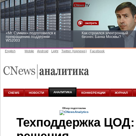
«Mr. Сумкин» подготовился к
Как строился электронный
прекращению поддержки
бизнес Банка Москвы?
WS2003
English
Mobile
Android
Light
Twitter (topnews)
Facebook
Заоблачная оптимизация: как
Рейтинг CNewsInfrastructure 20
Faberlic изменил подход к
приглашаем участвовать
аналитике
АНАЛИТИКА
CNEWS
НОВОСТИ
КОНФЕРЕНЦИИ
ЖУРНАЛ
Обзор подготовлен
Техподдержка ЦОД: