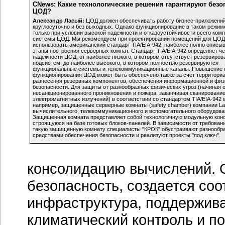
CNews: Какие технологические решения гарантируют безо
ЦОД?
Александр Ласый:
ЦОД должен обеспечивать работу бизнес-приложени
круглосуточно и без выходных. Однако функционирование в таком режим
только при условии высокой надежности и отказоустойчивости всего ком
системы ЦОД. Мы рекомендуем при проектировании помещений для ЦОД
использовать американский стандарт
TIA/EIA-942,
наиболее полно описы
этапы построения серверных комнат. Стандарт
TIA/EIA-942
определяет че
надежности ЦОД, от наиболее низкого, в котором отсутствует резервиров
подсистем, до наиболее высокого, в котором полностью резервируются
функциональные системы и телекоммуникационные каналы. Повышение 
функционирования ЦОД может быть обеспечено также за счет территори
разнесения резервных компонентов, обеспечения информационной и физ
безопасности. Для защиты от разнообразных физических угроз (начиная 
несанкционированного проникновения и пожара, заканчивая сканировани
электромагнитных излучений) в соответствии со стандартом
TIA/EIA-942
м
например, защищенные серверные комнаты (safety chamber) компании La
вычислительного, телекоммуникационного и вспомогательного оборудова
Защищенная комната представляет собой технологичную модульную кон
строящуюся на базе готовых
блоков-панелей
. В зависимости от требовани
такую защищенную комнату специалисты "КРОК" обустраивают разнообр
средствами обеспечения безопасности и реализуют проекты "под ключ".
консолидацию вычислений. 
безопасность, создается со
инфраструктура, поддержива
климатический контроль и п