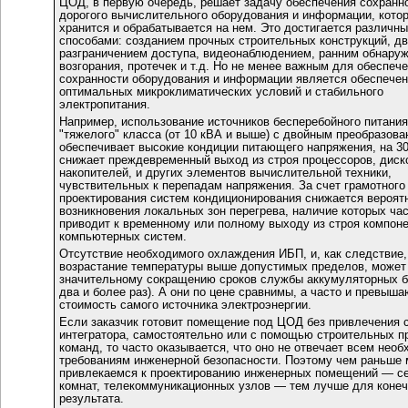
ЦОД, в первую очередь, решает задачу обеспечения сохранн
дорогого вычислительного оборудования и информации, кото
хранится и обрабатывается на нем. Это достигается различн
способами: созданием прочных строительных конструкций, дв
разграничением доступа, видеонаблюдением, ранним обнару
возгорания, протечек и т.д. Но не менее важным для обеспеч
сохранности оборудования и информации является обеспече
оптимальных микроклиматических условий и стабильного
электропитания.
Например, использование источников бесперебойного питания
"тяжелого" класса (от 10 кВА и выше) с двойным преобразов
обеспечивает высокие кондиции питающего напряжения, на
3
снижает преждевременный выход из строя процессоров, диск
накопителей, и других элементов вычислительной техники,
чувствительных к перепадам напряжения. За счет грамотного
проектирования систем кондиционирования снижается вероят
возникновения локальных зон перегрева, наличие которых ча
приводит к временному или полному выходу из строя компон
компьютерных систем.
Отсутствие необходимого охлаждения ИБП, и, как следствие,
возрастание температуры выше допустимых пределов, может 
значительному сокращению сроков службы аккумуляторных б
два и более раз). А они по цене сравнимы, а часто и превыша
стоимость самого источника электроэнергии.
Если заказчик готовит помещение под ЦОД без привлечения 
интегратора, самостоятельно или с помощью строительных п
команд, то часто оказывается, что оно не отвечает всем нео
требованиям инженерной безопасности. Поэтому чем раньше
привлекаемся к проектированию инженерных помещений — с
комнат, телекоммуникационных узлов — тем лучше для конеч
результата.