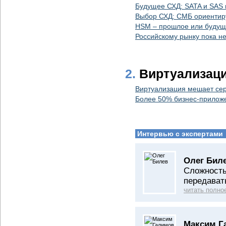
Будущее СХД: SATA и SAS 
Выбор СХД: СМБ ориентиру
HSM – прошлое или будущ
Российскому рынку пока не
2.
Виртуализац
Виртуализация мешает сер
Более 50% бизнес-прилож
Интервью с экспертами
Олег Бил
Сложность
передават
читать полно
Максим Г