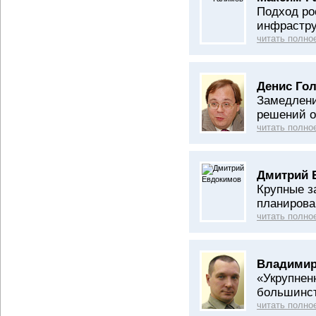
Подход ро
инфрастру
читать полно
Денис Гол
Замедлени
решений о
читать полно
Дмитрий 
Крупные з
планирова
читать полно
Владимир
«Укрупнен
большинст
читать полно