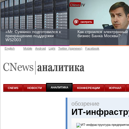
«Mr. Сумкин» подготовился к
Как строился электронный
прекращению поддержки
бизнес Банка Москвы?
WS2003
English
Mobile
Android
Light
Twitter (topnews)
Facebook
Заоблачная оптимизация:
Рейтинг CNewsInfrastructur
как Faberlic изменил подход
2015: приглашаем
к аналитике
участвовать
АНАЛИТИКА
CNEWS
НОВОСТИ
КОНФЕРЕНЦИИ
ЖУРНАЛ
oбозрение
ИТ-инфрастр