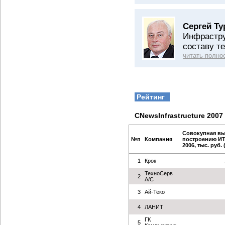
Сергей Ту
Инфрастру
составу т
читать полно
Рейтинг
CNewsInfrastructure 2007
Совокупная выр
№п
Компания
построению ИТ
2006, тыс. руб. 
1
Крок
ТехноСерв
2
А/С
3
Ай-Теко
4
ЛАНИТ
ГК
5