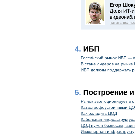
Егор Шок
Доля ИТ-и
видеонабл
читать полно
4.
ИБП
Российский рынок ИБП — в
В стане лидеров на рынке
ИБП должны поддержать ра
5.
Построение и
Рынок эволюционирует в с
Катастрофоустойчивый ЦОД
Как охладить ЦОД
Кабельная инфраструктура
ЦОД нужен бизнесам, заин
Инженерная инфраструктур