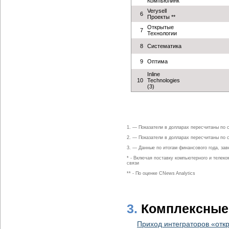
Компьюлинк
Verysell
6
Проекты **
Открытые
7
Технологии
8
Систематика
9
Оптима
Inline
10
Technologies
(3)
1. — Показатели в долларах пересчитаны по с
2. — Показатели в долларах пересчитаны по с
3. — Данные по итогам финансового года, за
* - Включая поставку компьютерного и телек
связи
** - По оценке CNews Analytics
3.
Комплексные
Приход интеграторов «отк