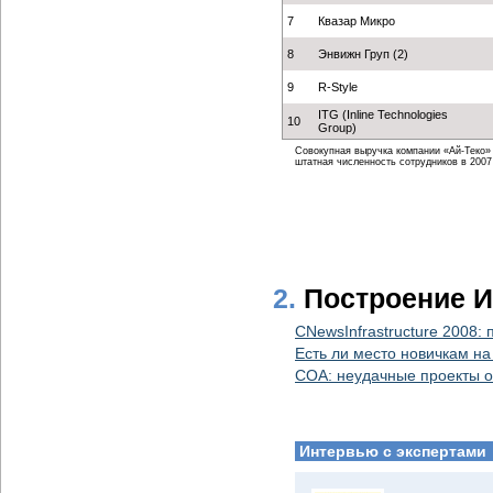
7
Квазар Микро
8
Энвижн Груп (2)
9
R-Style
ITG (Inline Technologies
10
Group)
Совокупная выручка компании «Ай-Теко» от
штатная численность сотрудников в 2007 г
2.
Построение И
CNewsInfrastructure 2008:
Есть ли место новичкам н
СОА: неудачные проекты о
Интервью с экспертами