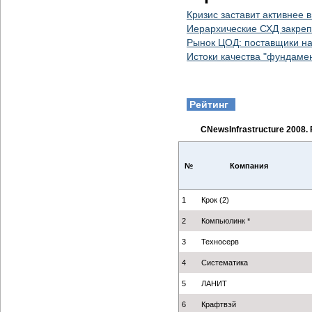
Кризис заставит активнее
Иерархические СХД закреп
Рынок ЦОД: поставщики на
Истоки качества "фундаме
Рейтинг
CNewsInfrastructure 2008
№
Компания
1
Крок (2)
2
Компьюлинк *
3
Техносерв
4
Систематика
5
ЛАНИТ
6
Крафтвэй