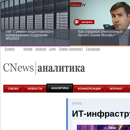
«Mr. Сумкин» подготовился к
Как строился электронный
прекращению поддержки
бизнес Банка Москвы?
WS2003
English
Mobile
Android
Light
Twitter (topnews)
Facebook
Заоблачная оптимизация: как
Рейтинг CNewsInfrastructure 20
Faberlic изменил подход к
приглашаем участвовать
аналитике
АНАЛИТИКА
CNEWS
НОВОСТИ
КОНФЕРЕНЦИИ
ЖУРНАЛ
oбзор
ИТ-инфрастр