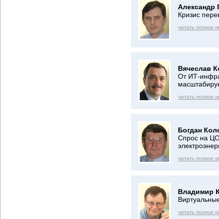
Александр 
Кризис пере
читать полное 
Вячеслав К
От ИТ-инфра
масштабиру
читать полное 
Богдан Кол
Спрос на ЦО
электроэнер
читать полное 
Владимир 
Виртуальны
читать полное 