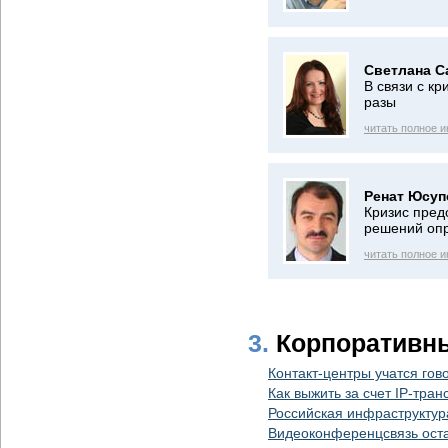
Светлана С
В связи с кр
разы
читать полное 
Ренат Юсуп
Кризис пред
решений оп
читать полное 
3.
Корпоративн
Контакт-центры учатся гов
Как выжить за счет IP-тр
Российская инфраструктур
Видеоконференцсвязь оста