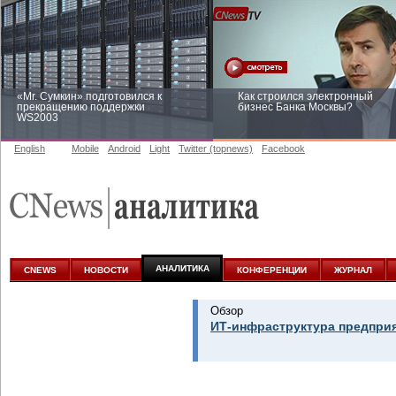
«Mr. Сумкин» подготовился к
Как строился электронный
прекращению поддержки
бизнес Банка Москвы?
WS2003
English
Mobile
Android
Light
Twitter (topnews)
Facebook
Заоблачная оптимизация: как
Рейтинг CNewsInfrastructure 20
Faberlic изменил подход к
приглашаем участвовать
аналитике
АНАЛИТИКА
CNEWS
НОВОСТИ
КОНФЕРЕНЦИИ
ЖУРНАЛ
Обзор
ИТ-инфраструктура предприя