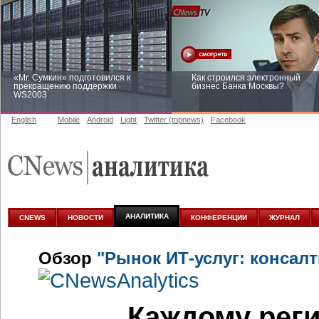
«Mr. Сумкин» подготовился к
Как строился электронный
прекращению поддержки
бизнес Банка Москвы?
WS2003
English
Mobile
Android
Light
Twitter (topnews)
Facebook
Заоблачная оптимизация: как
Рейтинг CNewsInfrastructure 20
Faberlic изменил подход к
приглашаем участвовать
аналитике
АНАЛИТИКА
CNEWS
НОВОСТИ
КОНФЕРЕНЦИИ
ЖУРНАЛ
Обзор
"Рынок ИТ-услуг: консалт
Каждому рег