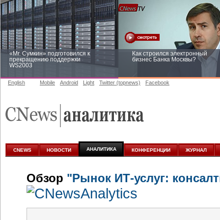
«Mr. Сумкин» подготовился к
Как строился электронный
прекращению поддержки
бизнес Банка Москвы?
WS2003
English
Mobile
Android
Light
Twitter (topnews)
Facebook
Заоблачная оптимизация: как
Рейтинг CNewsInfrastructure 20
Faberlic изменил подход к
приглашаем участвовать
аналитике
АНАЛИТИКА
CNEWS
НОВОСТИ
КОНФЕРЕНЦИИ
ЖУРНАЛ
Обзор
"Рынок ИТ-услуг: консалт