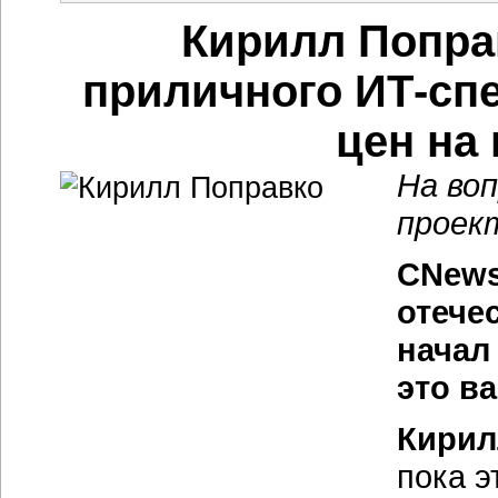
Кирилл Попра
приличного ИТ-сп
цен на
На во
проек
CNews
отече
начал
это в
Кирил
пока э