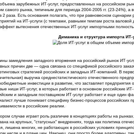
 объема зарубежных ИТ-услуг, предоставленных на российском рынк
ом самого рынка, типичным для периода 2004-2005 гг. (23-24%), а 
в 2 раза. Есть основания полагать, что при равновесном сценарии 
приятий на ИТ-услуги (с темпами, равными темпам роста валовой 
 эффект вытеснения отечественных ИТ-услуг импортными полность
Диманика и структура импорта ИТ-
ины замедления западного вторжения на российский рынок ИТ-услу
вных причин две — одна связана со спецификой российского заказч
етинговых стратегией российских и западных ИТ-компаний. В перво
ачительная) выручка среднестатистического отечественного предп
кобюджетные инвестиции в развитие, что заставляет предприятия 
вые ниши ИТ-услуг, в которых работают в основном российские ИТ
ийским и западным поставщиком ИТ-услуг работает и еще один фак
иалист лучше понимает специфику бизнес-процессов российских п
аиваемости в российские реалии.
тором случае играет роль различие в концепциях работы на рынка
вана на крупных, "статусных" внедрениях, тогда как политика отече
ая, лишена многих, не работающих в российских условиях принци
том числе и в плане цен. Наконец, они просто более адаптивны, т