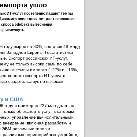
 импорта ушло
ных ИТ-услуг постепенно падают темпы
 Динамика последних лет дает основания
ия спроса эффект вытеснения
ще исчезнуть.
 году вырос на 80%, составив 48 млрд
аны Западной Европы. Госстатистика
ые. Экспорт российских ИТ-услуг,
ему не только высоки сами по себе
ревышают темпы импорта (+27% и +13%,
чественного экспорта ИТ-услуг в
лько свидетельствует о высоком
пу и США
6 году и примерно 227 млн долл. по
 только об экспорте услуг, к которым
данных, управление вычислительными
о внедрение, включая разработку и
т ЭВМ различных типов и
ле различных периферийных устройств,