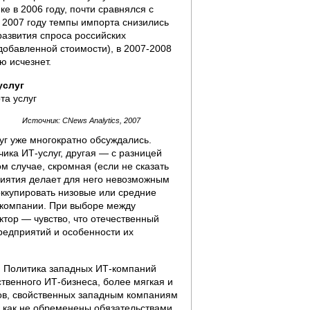
е в 2006 году, почти сравнялся с
в 2007 году темпы импорта снизились
развития спроса российских
добавленной стоимости), в 2007-2008
ю исчезнет.
услуг
Источник: CNews Analytics, 2007
г уже многократно обсуждались.
ика ИТ-услуг, другая — с разницей
м случае, скромная (если не сказать
риятия делает для него невозможным
оккупировать низовые или средние
-компании. При выборе между
тор — чувство, что отечественный
редприятий и особенности их
х. Политика западных ИТ-компаний
ственного ИТ-бизнеса, более мягкая и
пов, свойственных западным компаниям
ак как не обременены обязательствами