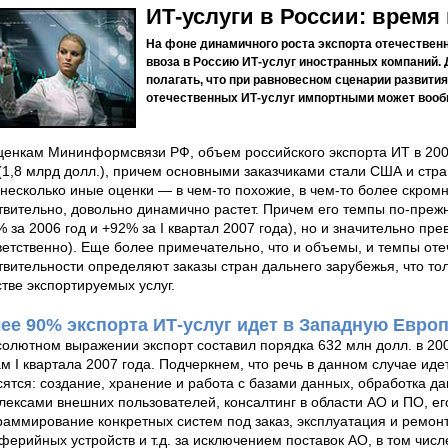
ИТ-услуги в России: время
На фоне динамичного роста экспорта отечествен
ввоза в Россию ИТ-услуг иностранных компаний.
полагать, что при равновесном сценарии развит
отечественных ИТ-услуг импортными может вооб
ценкам Мининформсвязи РФ, объем российского экспорта ИТ в 2006
 (1,8 млрд долл.), причем основными заказчиками стали США и стр
 несколько иные оценки — в чем-то похожие, в чем-то более скромн
твительно, довольно динамично растет. Причем его темпы по-прежн
% за 2006 год и +92% за I квартал 2007 года), но и значительно п
ветственно). Еще более примечательно, что и объемы, и темпы оте
твительности определяют заказы стран дальнего зарубежья, что то
стве экспортируемых услуг.
ее 90% экспорта ИТ-услуг идет в Западную Евро
солютном выражении экспорт составил порядка 632 млн долл. в 200
ам I квартала 2007 года. Подчеркнем, что речь в данном случае идет
сятся: создание, хранение и работа с базами данных, обработка 
лексами внешних пользователей, консалтинг в области АО и ПО, ег
раммирование конкретных систем под заказ, эксплуатация и ремон
ферийных устройств и т.д. за исключением поставок АО, в том чис