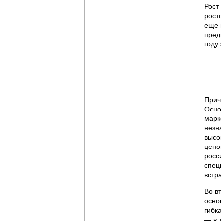
Рост
рост
еще 
пред
году
Прич
Осно
марк
незн
высо
цено
росс
спец
встр
Во в
осно
гибк
— в 