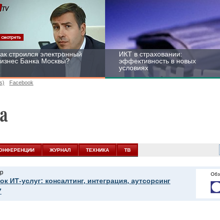
ак строился электронный
ИКТ в страховании:
изнес Банка Москвы?
эффективность в новых
условиях
s)
Facebook
ейтинг CNewsInfrastructure
Информационная
015: приглашаем
безопасность бизнеса и
частвовать
госструктур: развитие в
ОНФЕРЕНЦИИ
ЖУРНАЛ
ТЕХНИКА
ТВ
новых условиях
р
Обз
ок ИТ-услуг: консалтинг, интеграция, аутсорсинг
7