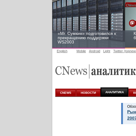
«Mr. Сумкин» подготовился к
К
прекращению поддержки
б
WS2003
English
Mobile
Android
Light
Twitter (topnew
Заоблачная оптимизация:
Р
как Faberlic изменил подход
2
к аналитике
у
АНАЛИТИКА
CNEWS
НОВОСТИ
К
Обзо
Рын
200