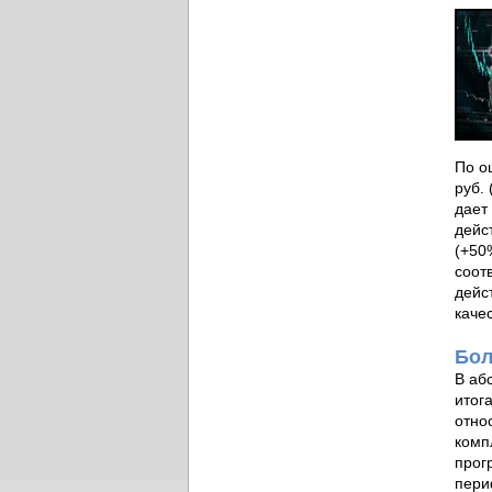
По о
руб.
дает
дейс
(+50
соот
дейс
каче
Бол
В аб
итог
отно
комп
прог
пери