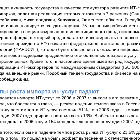
ущая активность государства в качестве стимулятора развития ИТ-с
опарков, пилотная реализация которых готовится в 7 регионах (Сан
сибирская, Нижегородская, Калужская, Тюменская области, Республи
 регионах планируется создать порядка 75 тыс новых рабочих мест
ированию специализированного инвестиционного фонда информа
урного фонда, в который предполагается инвестировать на первых э
чением президента РФ создается федеральное агентство по разв
ологий (ФАРЭСИТ), которое будет обеспечивать оказание информа
етинговой поддержки продвижению отечественных товаров и услу
ировой рынок. Кроме того, в настоящее время имеется ряд госуда
ификации ИТ-экспортеров по международным стандартам (ISO 900
да на внешние рынки. Подобный тандем государства и бизнеса на 
гообещающим.
пы роста импорта ИТ-услуг падают
касается импорта ИТ-услуг, то 2006 и 2007 гг. внесли в его развит
ое, что бросается в глаза, — резкое падение темпов ввоза в Росси
 году рост импорта ИТ-услуг составил 51%, то в 2006 году — только
годия 2007 года прирост составил всего 13%. В абсолютном выра
млн долл. в 2006 году и 154 млн долл. за первое полугодие 2007 го
е того, если бы не падение темпов роста рынка ИТ-услуг с 23,5% д
ать о том, что пошел на убыль эффект вытеснения с отечественног