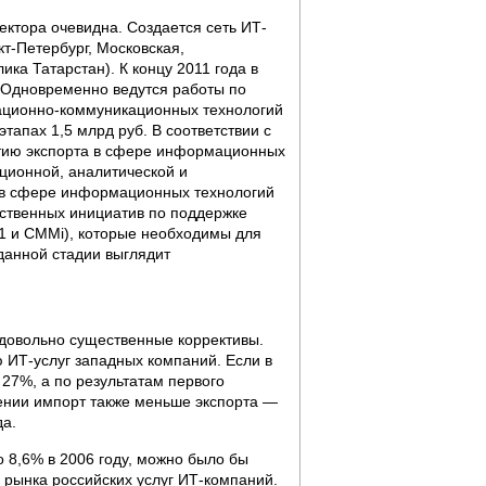
ектора очевидна. Создается сеть ИТ-
кт-Петербург, Московская,
ка Татарстан). К концу 2011 года в
. Одновременно ведутся работы по
ционно-коммуникационных технологий
тапах 1,5 млрд руб. В соответствии с
итию экспорта в сфере информационных
ционной, аналитической и
г в сфере информационных технологий
рственных инициатив по поддержке
1 и CMMi), которые необходимы для
данной стадии выглядит
ие довольно существенные коррективы.
ю ИТ-услуг западных компаний. Если в
 27%, а по результатам первого
жении импорт также меньше экспорта —
да.
о 8,6% в 2006 году, можно было бы
о рынка российских услуг ИТ-компаний.