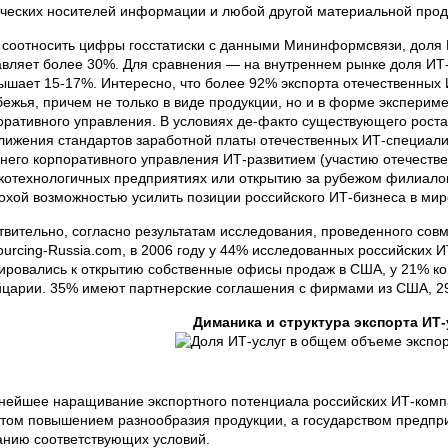
ческих носителей информации и любой другой материальной прод
 соотносить цифры госстатиски с данными Мининформсвязи, доля 
авляет более 30%. Для сравнения — на внутреннем рынке доля ИТ
ышает 15-17%. Интересно, что более 92% экспорта отечественных И
бежья, причем не только в виде продукции, но и в форме экспери
оративного управления. В условиях де-факто существующего роста 
лижения стандартов заработной платы отечественных ИТ-специали
него корпоративного управления ИТ-развитием (участию отечестве
котехнологичных предприятиях или открытию за рубежом филиалов
охой возможностью усилить позиции российского ИТ-бизнеса в мир
твительно, согласно результатам исследования, проведенного сов
ourcing-Russia.com, в 2006 году у 44% исследованных российских 
ировались к открытию собственные офисы продаж в США, у 21% ко
царии. 35% имеют партнерские соглашения с фирмами из США, 2
Диманика и структура экспорта ИТ-
нейшее наращивание экспортного потенциала российских ИТ-комп
стом повышением разнообразия продукции, а государством предпр
анию соответствующих условий.