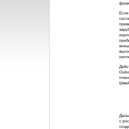
физи
Если
сост
прев
зару
корп
приб
внеш
высо
непл
Дейс
Outs
план
Швей
Даль
с ро
созд