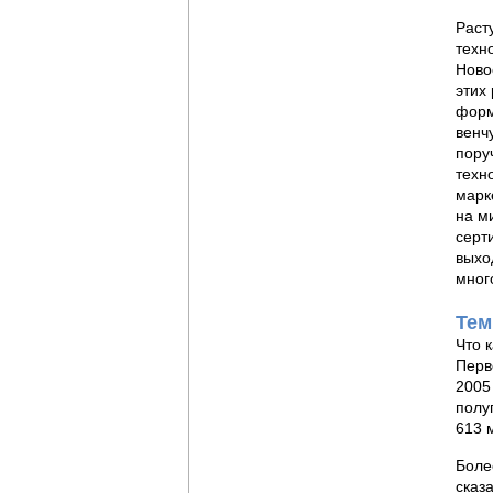
Раст
техн
Ново
этих
форм
венч
пору
техн
марк
на м
серт
выхо
мно
Тем
Что 
Перв
2005
полу
613 
Боле
сказ