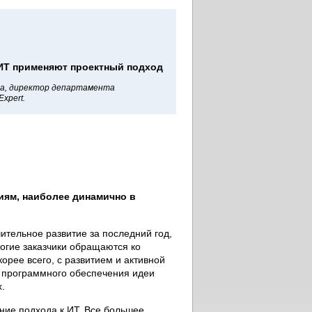
 ИТ применяют проектный подход
ва, директор департамента
xpert.
иям, наиболее динамично в
ительное развитие за последний год,
ногие заказчики обращаются ко
орее всего, с развитием и активной
 программного обеспечения идеи
.
ние подхода к ИТ. Все большее