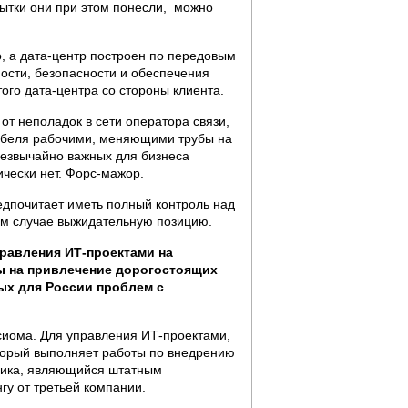
бытки они при этом понесли, можно
, а дата-центр построен по передовым
ости, безопасности и обеспечения
того дата-центра со стороны клиента.
т неполадок в сети оператора связи,
кабеля рабочими, меняющими трубы на
чрезвычайно важных для бизнеса
ически нет. Форс-мажор.
едпочитает иметь полный контроль над
ем случае выжидательную позицию.
равления ИТ-проектами на
ы на привлечение дорогостоящих
ых для России проблем с
сиома. Для управления ИТ-проектами,
оторый выполняет работы по внедрению
зчика, являющийся штатным
гу от третьей компании.