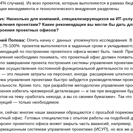
74% случаев). Из всех проектов, которые выполняются в рамках бюд
ции менеджмента и технологического внедрения разделены.
s: Насколько для компаний, специализирующихся на ИТ-усл
вления проектами? Какие рекомендации вы могли бы дать д
роения проектных офисов?
ний Попова:
Опять начну с данных упомянутого исследования. В т
, 75-100% проектов выполняются в заданные сроки и укладываютс
мендаций по построению проектного офиса может быть такой. При
вления необходимо понимать, что проектный офис должен появить
 по завершении проекта построения системы управления проектам
ме осуществления постоянной функциональной деятельности по по
 — это лишние затраты на персонал, иногда расширение штатного 
ема управления проектами быстро забудется руководителями проек
ельности. Кроме того, при разработке методологии управления пр
рения избегать чрезмерной детализации — и так при внедрении бу
ктов на тему «работать некогда, а вы со своими бумагами». Так ч
рукций — только необходимое.
ти, сейчас многие наши заказчики обращаются с просьбой пореком
ктный офис. Готовых специалистов с опытом работы на подобной д
орсинг проектного офиса может закрыть часть вакансий, например,
рмационным системам управления проектами (ИСУП), но все же р