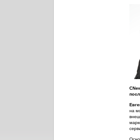
CNew
посл
Евге
на м
внеш
марк
серв
Осно