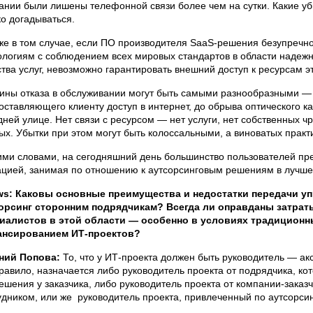
ании были лишены телефонной связи более чем на сутки. Какие у
ко догадываться.
же в том случае, если ПО производителя SaaS-решения безупречно
ологиям с соблюдением всех мировых стандартов в области надежн
ства услуг, невозможно гарантировать внешний доступ к ресурсам э
ины отказа в обслуживании могут быть самыми разнообразными — о
оставляющего клиенту доступ в интернет, до обрыва оптического 
дней улице. Нет связи с ресурсом — нет услуги, нет собственных 
ых. Убытки при этом могут быть колоссальными, а виноватых практ
ими словами, на сегодняшний день большинство пользователей пр
ацией, занимая по отношению к аутсорсинговым решениям в лучш
s: Каковы основные преимущества и недостатки передачи уп
орсинг сторонним подрядчикам? Всегда ли оправданы затрат
иалистов в этой области — особенно в условиях традиционн
нсированием ИТ-проектов?
ний Попова:
То, что у ИТ-проекта должен быть руководитель — ак
правило, назначается либо руководитель проекта от подрядчика, к
ешения у заказчика, либо руководитель проекта от компании-зака
удником, или же руководитель проекта, привлеченный по аутсорсин