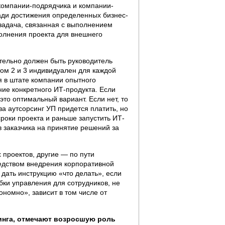
 компании-подрядчика и компании-
ади достижения определенных бизнес-
задача, связанная с выполнением
полнения проекта для внешнего
ательно должен быть руководитель
ом 2 и 3 индивидуален для каждой
я в штате компании опытного
ние конкретного ИТ-продукта. Если
 это оптимальный вариант. Если нет, то
за аутсорсинг УП придется платить, но
роки проекта и раньше запустить ИТ-
 заказчика на принятие решений за
 проектов, другие — по пути
редством внедрения корпоративной
дать инструкцию «что делать», если
бки управления для сотрудников, не
номно», зависит в том числе от
тинга, отмечают возросшую роль