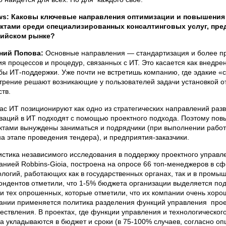
s: Каковы ключевые направления оптимизации и повышения
ктами среди специализированных консалтинговых услуг, пре
ийском рынке?
ний Попова:
Основные направления — стандартизация и более п
ия процессов и процедур, связанных с ИТ. Это касается как внедре
бы ИТ-поддержки. Уже почти не встретишь компанию, где эдакие «
трение решают возникающие у пользователей задачи установкой 
ств.
ас ИТ позиционируют как одно из стратегических направлений разв
ваций в ИТ подходят с помощью проектного подхода. Поэтому пов
ктами вынуждены заниматься и подрядчики (при выполнении работ 
на этапе проведения тендера), и предприятия-заказчики.
истика независимого исследования в поддержку проектного управле
анией Robbins-Gioia, построена на опросе 66 топ-менеджеров в с
ологий, работающих как в государственных органах, так и в промы
ондентов отметили, что 1-5% бюджета организации выделяется под
и тех опрошенных, которые отметили, что их компании очень хорош
ании применяется политика разделения функций управления проек
ествления. В проектах, где функции управления и технологическо
да укладываются в бюджет и сроки (в 75-100% случаев, согласно опц