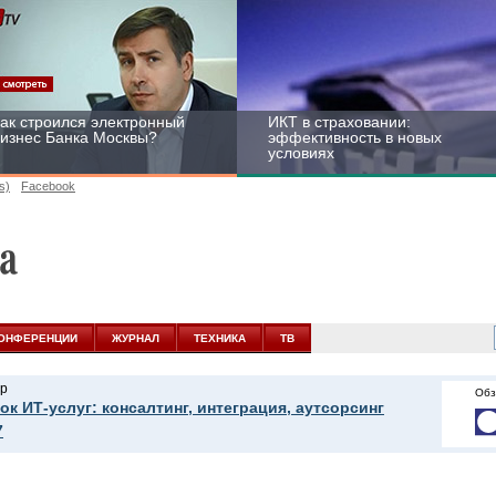
ак строился электронный
ИКТ в страховании:
изнес Банка Москвы?
эффективность в новых
условиях
s)
Facebook
ейтинг CNewsInfrastructure
Информационная
015: приглашаем
безопасность бизнеса и
частвовать
госструктур: развитие в
ОНФЕРЕНЦИИ
ЖУРНАЛ
ТЕХНИКА
ТВ
новых условиях
р
Обз
ок ИТ-услуг: консалтинг, интеграция, аутсорсинг
7