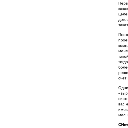
Перв
зака
целе
дого
зака
Поэт
прое
комп
мене
тако
тогд
боле
реше
счет
Одни
«выр
сист
вас 
имею
масш
CNew