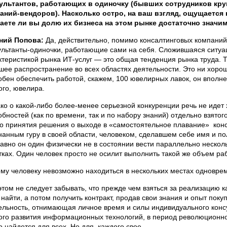
ультантов, работающих в одиночку (бывших сотрудников кру
аний-вендоров). Насколько остро, на ваш взгляд, ощущается 
аете ли вы долю их бизнеса на этом рынке достаточно значи
ний Попова:
Да, действительно, помимо консалтинговых компаний
ультанты-одиночки, работающие сами на себя. Сложившаяся ситуа
ктеристикой рынка ИТ-услуг — это общая тенденция рынка труда. Т
шее распространение во всех областях деятельности. Это ни хорош
обен обеспечить работой, скажем, 100 ювелирных лавок, он вполне
ого, ювелира.
ко о какой-либо более-менее серьезной конкуренции речь не идет 
обностей (как по времени, так и по набору знаний) отдельно взято
до принятия решения о выходе в «самостоятельное плавание» кон
нанным гуру в своей области, человеком, сделавшем себе имя и п
равно он один физически не в состоянии вести параллельно несколь
тках. Один человек просто не осилит выполнить такой же объем раб
му человеку невозможно находиться в нескольких местах одновре
этом не следует забывать, что прежде чем взяться за реализацию к
 найти, а потом получить контракт, продав свои знания и опыт поку
ельность, отнимающая личное время и силы индивидуального консу
ого развития информационных технологий, в период революционно
о найдется для всех. Но для каждого свое.