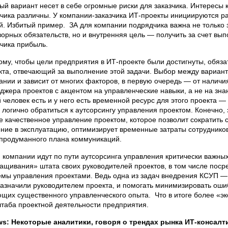
ый вариант несет в себе огромные риски для заказчика. Интересы
зчика различны. У компании-заказчика ИТ-проекты инициируются р
й. Избитый пример. ЗА для компании подрядчика важна не только 
ворных обязательств, но и внутренняя цель — получить за счет вы
зчика прибыль.
ому, чтобы цели предприятия в ИТ-проекте были достигнуты, обяз
кта, отвечающий за выполнение этой задачи. Выбор между вариант
ании и зависит от многих факторов, в первую очередь — от наличи
джера проектов с акцентом на управленческие навыки, а не на зна
й человек есть и у него есть временной ресурс для этого проекта —
а логично обратиться к аутсорсингу управления проектом. Конечно, 
е качественное управление проектом, которое позволит сократить с
ние в эксплуатацию, оптимизирует временные затраты сотрудников
 продуманного плана коммуникаций.
 компании идут по пути аутсорсинга управления критически важных
ащивания» штата своих руководителей проектов, в том числе пос
емы управления проектами. Ведь одна из задач внедрения КСУП — 
назначили руководителем проекта, и помогать минимизировать оши
щих существенного управленческого опыта. Что в итоге более «эко
таба проектной деятельности предприятия.
s: Некоторые аналитики, говоря о трендах рынка ИТ-консал