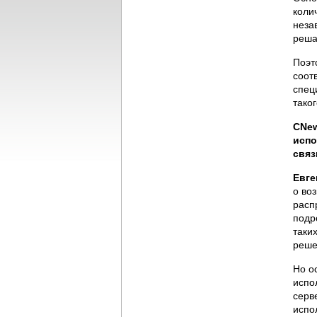
коли
неза
реша
Поэт
соот
спец
тако
CNew
испо
связ
Евге
о во
расп
подр
таки
реше
Но о
испо
серв
испо