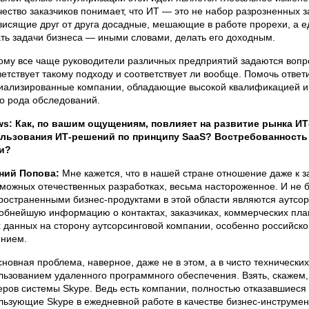
чество заказчиков понимает, что ИТ — это не набор разрозненных 
висящие друг от друга досадные, мешающие в работе прорехи, а 
ть задачи бизнеса — иными словами, делать его доходным.
ому все чаще руководители различных предприятий задаются вопр
ветствует такому подходу и соответствует ли вообще. Помочь ответ
иализированные компании, обладающие высокой квалификацией и
го рода обследований.
s: Как, по вашим ощущениям, повлияет на развитие рынка ИТ
льзования ИТ-решений по принципу SaaS? Востребованность 
и?
ний Попова:
Мне кажется, что в нашей стране отношение даже к 
зможных отечественных разработках, весьма настороженное. И не 
ространенными бизнес-продуктами в этой области являются аутс
обнейшую информацию о контактах, заказчиках, коммерческих план
х данных на сторону аутсорсинговой компании, особенно российск
нием.
сновная проблема, наверное, даже не в этом, а в чисто технических
льзованием удаленного программного обеспечения. Взять, скажем,
еров системы Skype. Ведь есть компании, полностью отказавшиеся
льзующие Skype в ежедневной работе в качестве бизнес-инструмен