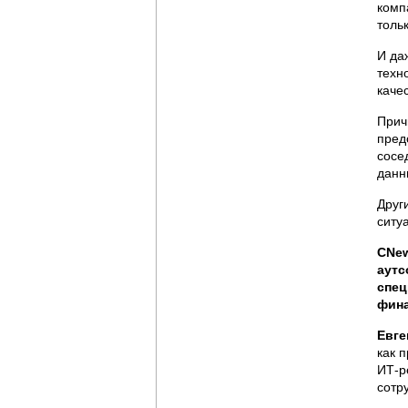
комп
толь
И да
техн
каче
Прич
пред
сосе
данн
Друг
ситу
CNew
аутс
спец
фина
Евге
как 
ИТ-р
сотр