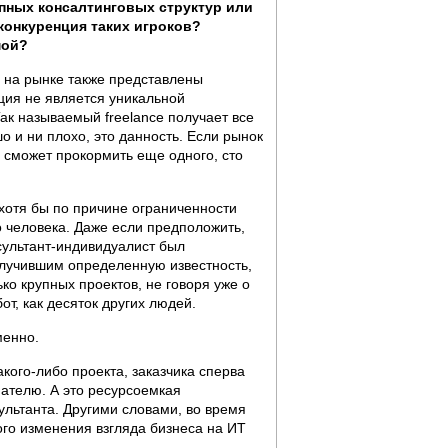
пных консалтинговых структур или
конкуренция таких игроков?
мой?
 на рынке также представлены
ция не является уникальной
ак называемый freelance получает все
о и ни плохо, это данность. Если рынок
 сможет прокормить еще одного, сто
хотя бы по причине ограниченности
го человека. Даже если предположить,
сультант-индивидуалист был
олучившим определенную известность,
ко крупных проектов, не говоря уже о
от, как десяток других людей.
менно.
акого-либо проекта, заказчика сперва
пателю. А это ресурсоемкая
льтанта. Другими словами, во время
го изменения взгляда бизнеса на ИТ