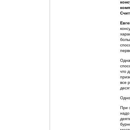
конс
комп
Счит
Евге
конс
хара
боль
спос
перв
Одна
спос
что 
приз
все 
деся
Одно
При 
надо
деят
бурн
мест