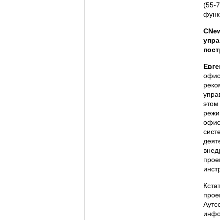
(55-
функ
CNew
упра
пост
Евге
офис
реко
упра
этом
режи
офис
сист
деят
внед
прое
инст
Кста
прое
Аутс
инфо