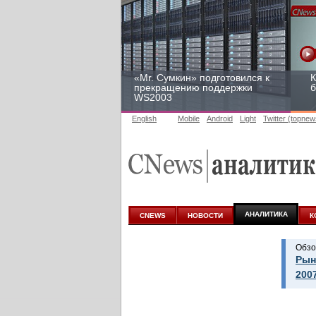
«Mr. Сумкин» подготовился к
К
прекращению поддержки
б
WS2003
English
Mobile
Android
Light
Twitter (topnew
Заоблачная оптимизация:
Р
как Faberlic изменил подход
2
к аналитике
у
АНАЛИТИКА
CNEWS
НОВОСТИ
К
Обзо
Рын
200