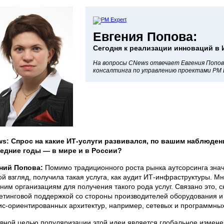
Евгения Попова:
Сегодня к реализации инноваций в
На вопросы CNews отвечает Евгения Попо
консалтинга по управлению проектами PM E
s: Спрос на какие ИТ-услуги развивался, по вашим наблюден
едние годы — в мире и в России?
ний Попова:
Помимо традиционного роста рынка аутсорсинга знач
ой взгляд, получила такая услуга, как аудит ИТ-инфраструктуры. М
ним организациям для получения такого рода услуг. Связано это, ск
етинговой поддержкой со стороны производителей оборудования и
ис-ориентированных архитектур, например, сетевых и программных
вной целью популяризации этой идеи является глобальное измене