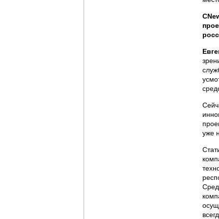
CNew
прое
росс
Евге
зрен
служ
усмо
сред
Сейч
инно
прое
уже 
Стат
комп
техн
респ
Сред
комп
осущ
всег