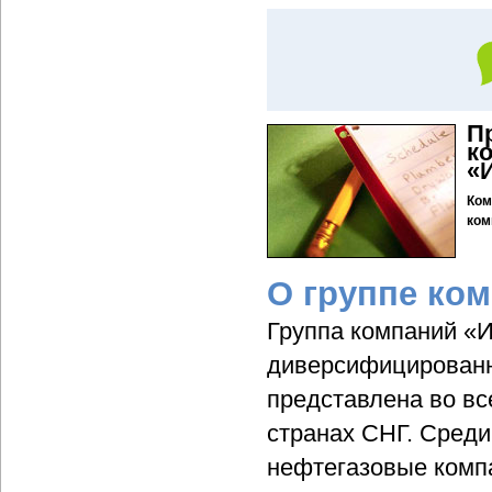
П
к
«
Ком
ком
О группе ко
Группа компаний «
диверсифицированн
представлена во вс
странах СНГ. Среди
нефтегазовые комп