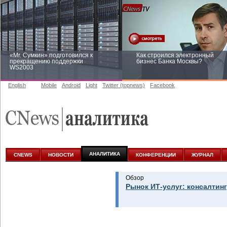
«Mr. Сумкин» подготовился к
Как строился электронный
прекращению поддержки
бизнес Банка Москвы?
WS2003
English
Mobile
Android
Light
Twitter (topnews)
Facebook
Заоблачная оптимизация: как
Рейтинг CNewsInfrastructure 20
Faberlic изменил подход к
приглашаем участвовать
аналитике
АНАЛИТИКА
CNEWS
НОВОСТИ
КОНФЕРЕНЦИИ
ЖУРНАЛ
Обзор
Рынок ИТ-услуг: консалтинг